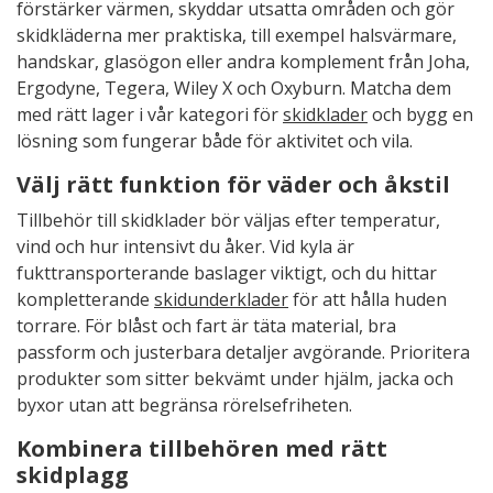
förstärker värmen, skyddar utsatta områden och gör
skidkläderna mer praktiska, till exempel halsvärmare,
handskar, glasögon eller andra komplement från Joha,
Ergodyne, Tegera, Wiley X och Oxyburn. Matcha dem
med rätt lager i vår kategori för
skidklader
och bygg en
lösning som fungerar både för aktivitet och vila.
Välj rätt funktion för väder och åkstil
Tillbehör till skidklader bör väljas efter temperatur,
vind och hur intensivt du åker. Vid kyla är
fukttransporterande baslager viktigt, och du hittar
kompletterande
skidunderklader
för att hålla huden
torrare. För blåst och fart är täta material, bra
passform och justerbara detaljer avgörande. Prioritera
produkter som sitter bekvämt under hjälm, jacka och
byxor utan att begränsa rörelsefriheten.
Kombinera tillbehören med rätt
skidplagg