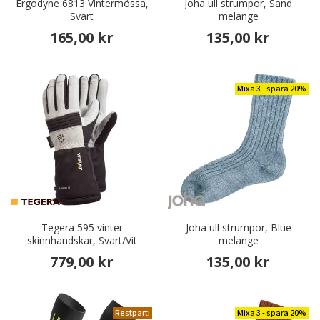
Ergodyne 6813 Vintermössa,
Joha ull strumpor, Sand
Svart
melange
165,00 kr
135,00 kr
Mixa 3 - spara 20%
Tegera 595 vinter
Joha ull strumpor, Blue
skinnhandskar, Svart/Vit
melange
779,00 kr
135,00 kr
Restparti
Mixa 3 - spara 20%