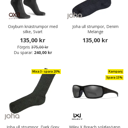
Oxyburn knästrumpor med
Joha ull strumpor, Denim
silke, Svart
Melange
135,00 kr
135,00 kr
Förpris
375,00 kr
Du sparar:
240,00 kr
Mixa 3 - spara 20%
Kampanj
Spara 15%
Joha ull strumpor, Dark Grey
Wiley X Breach solglasögon,