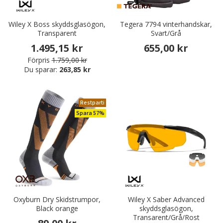
Wiley X Boss skyddsglasögon,
Tegera 7794 vinterhandskar,
Transparent
Svart/Grå
1.495,15 kr
655,00 kr
Förpris
1.759,00 kr
Du sparar:
263,85 kr
Restparti
Spara 57%
Oxyburn Dry Skidstrumpor,
Wiley X Saber Advanced
Black orange
skyddsglasögon,
Transarent/Grå/Rost