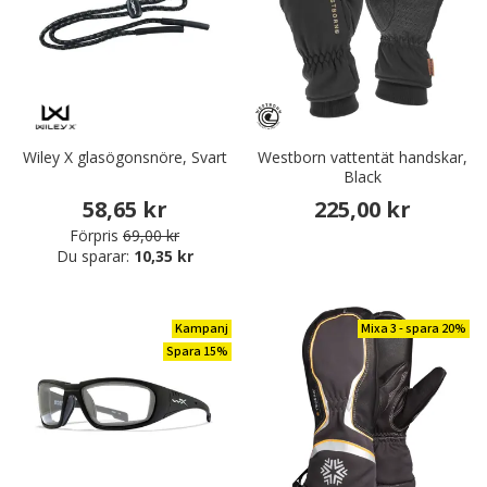
Wiley X glasögonsnöre, Svart
Westborn vattentät handskar,
Black
58,65 kr
225,00 kr
Förpris
69,00 kr
Du sparar:
10,35 kr
Kampanj
Mixa 3 - spara 20%
Spara 15%