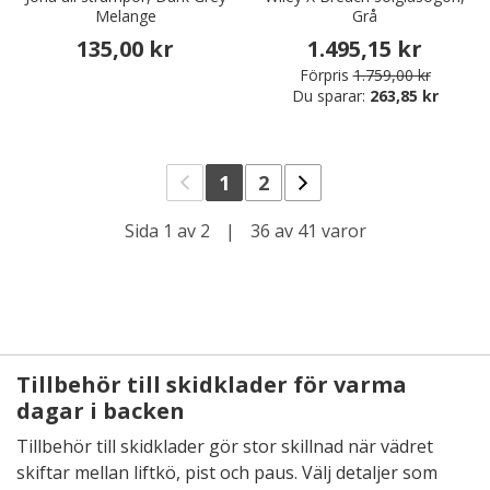
Melange
Grå
135,00 kr
1.495,15 kr
Förpris
1.759,00 kr
Du sparar:
263,85 kr
1
2
Sida 1 av 2
|
36 av 41 varor
Tillbehör till skidklader för varma
dagar i backen
Tillbehör till skidklader gör stor skillnad när vädret
skiftar mellan liftkö, pist och paus. Välj detaljer som