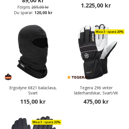
89,00 kr
1.225,00 kr
Förpris
209,00 kr
Du sparar:
120,00 kr
Mixa 3 - spara 20%
Ergodyne 6821 balaclava,
Tegera 296 vinter
Svart
läderhandskar, Svart/Vit
115,00 kr
475,00 kr
Mixa 3 - spara 20%