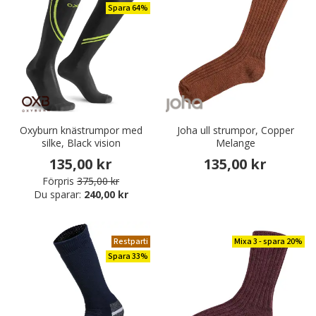
Spara 64%
Oxyburn knästrumpor med
Joha ull strumpor, Copper
silke, Black vision
Melange
135,00 kr
135,00 kr
Förpris
375,00 kr
Du sparar:
240,00 kr
Restparti
Mixa 3 - spara 20%
Spara 33%