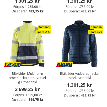
1.301,25 kr
1.301,25 kr
Förpris
1.735,00 kr
Förpris
1.735,00 kr
Du sparar:
433,75 kr
Du sparar:
433,75 kr
Kampanj
Kampanj
Spara 25%
Spara 25%
Blåkläder Multinorm
Blåkläder vadderad jacka,
arbetsjacka dam, Varsel
Mörk Marinblå
gul/marinblå
1.301,25 kr
2.699,25 kr
Förpris
1.735,00 kr
Förpris
3.599,00 kr
Du sparar:
433,75 kr
Du sparar:
899,75 kr