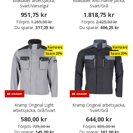
Blåkläder arbetsjacka,
Blåkläder Anti-Flame jacka,
Svart/Varselgul
Svart/Grå
951,75 kr
1.818,75 kr
Förpris
1.269,00 kr
Förpris
2.425,00 kr
Du sparar:
317,25 kr
Du sparar:
606,25 kr
Kampanj
Kampanj
Spara 20%
Spara 20%
Kramp Original Light
Kramp Original arbetsjacka,
arbetsjacka, Grå/Svart
Svart/Grå
580,00 kr
644,00 kr
Förpris
725,00 kr
Förpris
805,00 kr
Du sparar:
145,00 kr
Du sparar:
161,00 kr