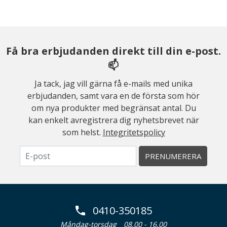
Få bra erbjudanden direkt till din e-post.
📫
Ja tack, jag vill gärna få e-mails med unika
erbjudanden, samt vara en de första som hör
om nya produkter med begränsat antal. Du
kan enkelt avregistrera dig nyhetsbrevet när
som helst.
Integritetspolicy
PRENUMERERA
0410-350185
Måndag-torsdag
08.00 - 16.00