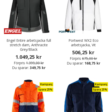
Engel Entire arbetsjacka full
Portwest WX2 Eco
stretch dam, Anthracite
arbetsjacka, Vit
Grey/Black
506,25 kr
1.049,25 kr
Förpris
675,00 kr
Förpris
1.399,00 kr
Du sparar:
168,75 kr
Du sparar:
349,75 kr
Kampanj
Kampanj
Spara 25%
Spara 25%