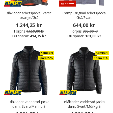
Blåkläder arbetsjacka, Varsel
Kramp Original arbetsjacka,
orange/Grå
Grå/Svart
1.244,25 kr
644,00 kr
Förpris
1.659,00 kr
Förpris
805,00 kr
Du sparar:
414,75 kr
Du sparar:
161,00 kr
Kampanj
Kampanj
Spara 25%
Spara 25%
Blåkläder vadderad jacka
Blåkläder vadderad jacka
dam, Svart/Marinblå
dam, Svart/Mörkgrå