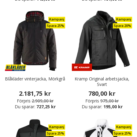
Kampanj
Kampanj
Spara 25%
Spara 20%
Blåkläder vinterjacka, Mörkgrå
Kramp Original arbetsjacka,
Svart
2.181,75 kr
780,00 kr
Förpris
2.909,00 kr
Förpris
975,00 kr
Du sparar:
727,25 kr
Du sparar:
195,00 kr
Kampanj
Kampanj
Spara 25%
Spara 25%