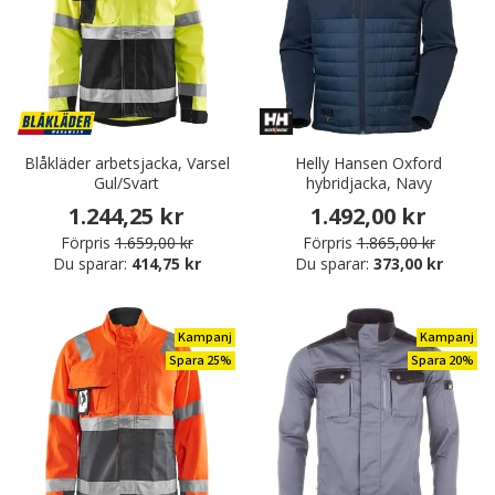
Blåkläder arbetsjacka, Varsel
Helly Hansen Oxford
Gul/Svart
hybridjacka, Navy
1.244,25 kr
1.492,00 kr
Förpris
1.659,00 kr
Förpris
1.865,00 kr
Du sparar:
414,75 kr
Du sparar:
373,00 kr
Kampanj
Kampanj
Spara 25%
Spara 20%