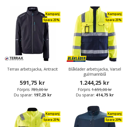
Kampanj
Kampanj
Spara 25%
Spara 25%
Terrax arbetsjacka, Antracit
Blåkläder arbetsjacka, Varsel
gul/marinblå
591,75 kr
1.244,25 kr
Förpris
789,00 kr
Förpris
1.659,00 kr
Du sparar:
197,25 kr
Du sparar:
414,75 kr
Kampanj
Kampanj
Spara 25%
Spara 20%