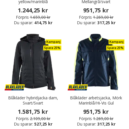
yellow/marinblå
Mellangrå/svart
1.244,25 kr
951,75 kr
Förpris
1.659,00 kr
Förpris
1.269,00 kr
Du sparar:
414,75 kr
Du sparar:
317,25 kr
Kampanj
Kampanj
Spara 25%
Spara 25%
Blåkläder hybridjacka dam,
Blåkläder arbetsjacka, Mörk
Svart/Svart
Marinblå/Hi-Vis Gul
1.581,75 kr
951,75 kr
Förpris
2.109,00 kr
Förpris
1.269,00 kr
Du sparar:
527,25 kr
Du sparar:
317,25 kr