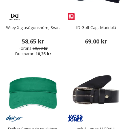
Wiley X glasögonsnöre, Svart
ID Golf Cap, Marinblå
58,65 kr
69,00 kr
Förpris
69,00 kr
Du sparar:
10,35 kr
Daiber Sandwich solskärm,
Jack & Jones JACPAUL