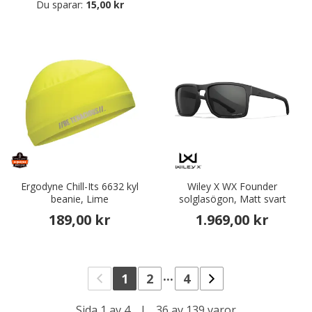
Du sparar:
15,00 kr
Ergodyne Chill-Its 6632 kyl
Wiley X WX Founder
beanie, Lime
solglasögon, Matt svart
189,00 kr
1.969,00 kr
...
1
2
4
Sida 1 av 4
|
36 av 139 varor