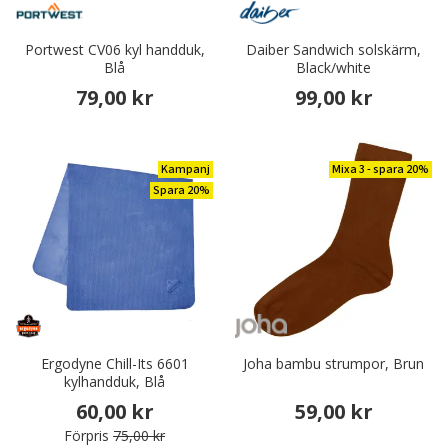
Portwest CV06 kyl handduk,
Daiber Sandwich solskärm,
Blå
Black/white
79,00 kr
99,00 kr
Kampanj
Mixa 3 - spara 20%
Spara 20%
Ergodyne Chill-Its 6601
Joha bambu strumpor, Brun
kylhandduk, Blå
60,00 kr
59,00 kr
Förpris
75,00 kr