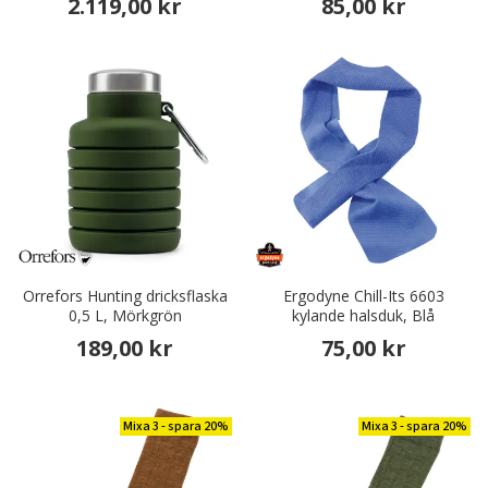
2.119,00 kr
85,00 kr
Orrefors Hunting dricksflaska
Ergodyne Chill-Its 6603
0,5 L, Mörkgrön
kylande halsduk, Blå
189,00 kr
75,00 kr
Mixa 3 - spara 20%
Mixa 3 - spara 20%