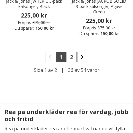
Jack & Jones JWHERIC 3-pack
Jack & Jones JACROB SOLID
kalsonger, Black
3-pack kalsonger, Agave
Green
225,00 kr
225,00 kr
Förpris
375,00 kr
Förpris
375,00 kr
Du sparar:
150,00 kr
Du sparar:
150,00 kr
1
2
Sida 1 av 2
|
36 av 54 varor
Rea pa underkläder rea för vardag, jobb
och fritid
Rea pa underkläder rea är ett smart val när du vill fylla