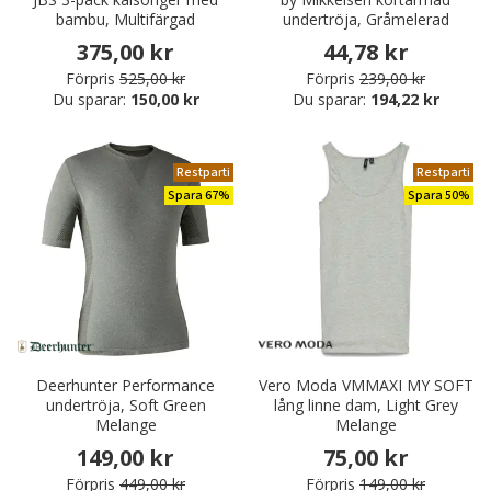
bambu, Multifärgad
undertröja, Gråmelerad
375,00 kr
44,78 kr
Förpris
525,00 kr
Förpris
239,00 kr
Du sparar:
150,00 kr
Du sparar:
194,22 kr
Restparti
Restparti
Spara 67%
Spara 50%
Deerhunter Performance
Vero Moda VMMAXI MY SOFT
undertröja, Soft Green
lång linne dam, Light Grey
Melange
Melange
149,00 kr
75,00 kr
Förpris
449,00 kr
Förpris
149,00 kr