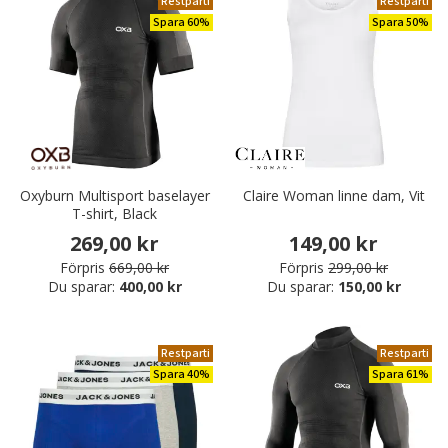
Restparti
Restparti
Spara 60%
Spara 50%
Oxyburn Multisport baselayer
Claire Woman linne dam, Vit
T-shirt, Black
269,00 kr
149,00 kr
Förpris
669,00 kr
Förpris
299,00 kr
Du sparar:
400,00 kr
Du sparar:
150,00 kr
Restparti
Restparti
Spara 40%
Spara 61%