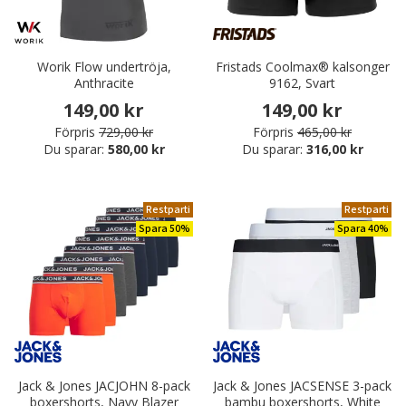
Worik Flow undertröja,
Fristads Coolmax® kalsonger
Anthracite
9162, Svart
149,00 kr
149,00 kr
Förpris
729,00 kr
Förpris
465,00 kr
Du sparar:
580,00 kr
Du sparar:
316,00 kr
Restparti
Restparti
Spara 50%
Spara 40%
Jack & Jones JACJOHN 8-pack
Jack & Jones JACSENSE 3-pack
boxershorts, Navy Blazer
bambu boxershorts, White