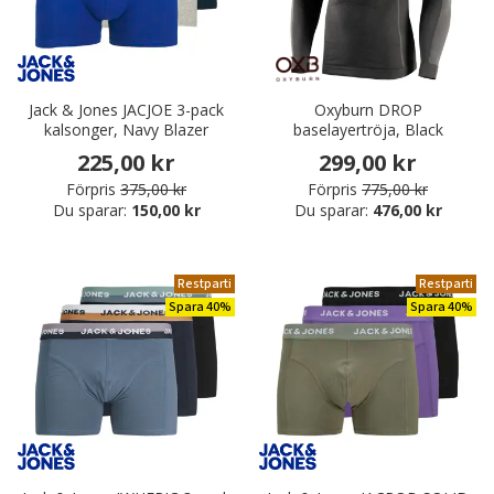
Jack & Jones JACJOE 3-pack
Oxyburn DROP
kalsonger, Navy Blazer
baselayertröja, Black
225,00 kr
299,00 kr
Förpris
375,00 kr
Förpris
775,00 kr
Du sparar:
150,00 kr
Du sparar:
476,00 kr
Restparti
Restparti
Spara 40%
Spara 40%