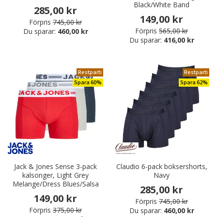
Black/White Band
285,00 kr
149,00 kr
Förpris
745,00 kr
Förpris
565,00 kr
Du sparar:
460,00 kr
Du sparar:
416,00 kr
Restparti
Restparti
Spara 60%
Spara 62%
Jack & Jones Sense 3-pack
Claudio 6-pack boksershorts,
kalsonger, Light Grey
Navy
Melange/Dress Blues/Salsa
285,00 kr
149,00 kr
Förpris
745,00 kr
Förpris
375,00 kr
Du sparar:
460,00 kr