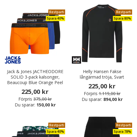
Restparti
Restparti
Spara 40%
Spara 80%
Jack & Jones JACTHEODORE
Helly Hansen Fakse
SOLID 3-pack kalsonger,
långärmad tröja, Svart
Beaucoup Blue Orange Peel
225,00 kr
225,00 kr
Förpris
1.119,00 kr
Förpris
375,00 kr
Du sparar:
894,00 kr
Du sparar:
150,00 kr
Restparti
Restparti
Spara 40%
Spara 78%