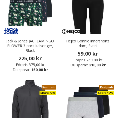
Jack & Jones JACFLAMINGO
Hejco Bonnie innershorts
FLOWER 3-pack kalsonger,
dam, Svart
Black
59,00 kr
225,00 kr
Förpris
269,00 kr
Förpris
375,00 kr
Du sparar:
210,00 kr
Du sparar:
150,00 kr
Restparti
Restparti
Spara 70%
Spara 40%