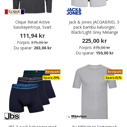
Clique Retail Active
Jack & Jones JACGABRIEL 3-
baselayertröja, Svart
pack bambu kalsonger,
Black/Light Grey Melange
111,94 kr
225,00 kr
Förpris
375,00 kr
Förpris
375,00 kr
Du sparar:
263,06 kr
Du sparar:
150,00 kr
Restparti
Restparti
Spara 29%
Spara 81%
JBS 3-pack kalsonger med
by Mikkelsen kortärmad