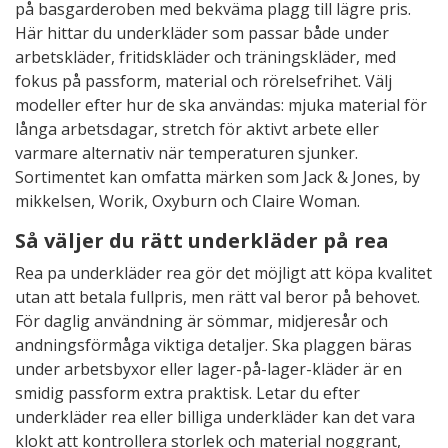
på basgarderoben med bekväma plagg till lägre pris.
Här hittar du underkläder som passar både under
arbetskläder, fritidskläder och träningskläder, med
fokus på passform, material och rörelsefrihet. Välj
modeller efter hur de ska användas: mjuka material för
långa arbetsdagar, stretch för aktivt arbete eller
varmare alternativ när temperaturen sjunker.
Sortimentet kan omfatta märken som Jack & Jones, by
mikkelsen, Worik, Oxyburn och Claire Woman.
Så väljer du rätt underkläder på rea
Rea pa underkläder rea gör det möjligt att köpa kvalitet
utan att betala fullpris, men rätt val beror på behovet.
För daglig användning är sömmar, midjeresår och
andningsförmåga viktiga detaljer. Ska plaggen bäras
under arbetsbyxor eller lager-på-lager-kläder är en
smidig passform extra praktisk. Letar du efter
underkläder rea eller billiga underkläder kan det vara
klokt att kontrollera storlek och material noggrant,