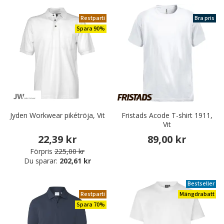
Restparti
Bra pris
Spara 90%
Jyden Workwear pikétröja, Vit
Fristads Acode T-shirt 1911,
Vit
22,39 kr
89,00 kr
Förpris
225,00 kr
Du sparar:
202,61 kr
Bestseller
Restparti
Mängdrabatt
Spara 70%