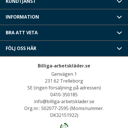
KUNDTJÄNST
INFORMATION
BRA ATT VETA
FÖLJ OSS HÄR
Billiga-arbetskläder.se
Genvägen 1
231 62 Trelleborg
SE (ingen försäljning på adressen)
0410-350185
info@billiga-arbetsklader.se
Org.nr.: 502077-2595 (Momsnummer.
DK32151922)