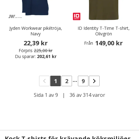
Jyden Workwear pikétröja,
ID Identity T-Time T-shirt,
Navy
Olivgrön
22,39 kr
149,00 kr
Från
Förpris
225,00 kr
Du sparar:
202,61 kr
...
1
2
9
Sida 1 av 9
|
36 av 314 varor
Kock T-shirts för krävande köksmiljöer