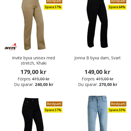
Restparti
Restparti
Spara 57%
Spara 64%
Invite byxa unisex med
Jonna B byxa dam, Svart
stretch, Khaki
179,00 kr
149,00 kr
Förpris
419,00 kr
Förpris
419,00 kr
Du sparar:
240,00 kr
Du sparar:
270,00 kr
Restparti
Restparti
Spara 57%
Spara 33%