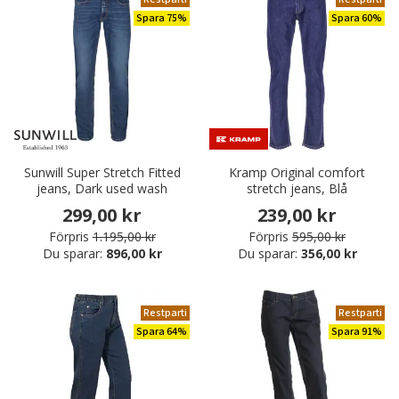
Spara 75%
Spara 60%
Sunwill Super Stretch Fitted
Kramp Original comfort
jeans, Dark used wash
stretch jeans, Blå
299,00 kr
239,00 kr
Förpris
1.195,00 kr
Förpris
595,00 kr
Du sparar:
896,00 kr
Du sparar:
356,00 kr
Restparti
Restparti
Spara 64%
Spara 91%