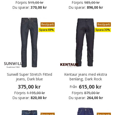
Förpris
519,00 kr
Förpris
985,00 kr
Du sparar:
370,00 kr
Du sparar:
896,00 kr
Restparti
Restparti
Spara 69%
Spara 30%
Sunwill Super Stretch Fitted
Kentaur jeans med ekstra
jeans, Dark blue
benläng, Dark Rock
375,00 kr
615,00 kr
Från
Förpris
1.195,00 kr
Förpris
879,00 kr
Du sparar:
820,00 kr
Du sparar:
264,00 kr
Restparti
Restparti