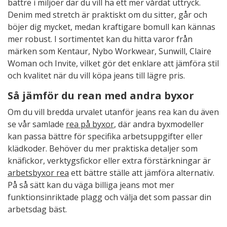
bättre i miljöer där du vill ha ett mer vårdat uttryck.
Denim med stretch är praktiskt om du sitter, går och
böjer dig mycket, medan kraftigare bomull kan kännas
mer robust. I sortimentet kan du hitta varor från
märken som Kentaur, Nybo Workwear, Sunwill, Claire
Woman och Invite, vilket gör det enklare att jämföra stil
och kvalitet när du vill köpa jeans till lägre pris.
Så jämför du rean med andra byxor
Om du vill bredda urvalet utanför jeans rea kan du även
se vår samlade
rea på byxor
, där andra byxmodeller
kan passa bättre för specifika arbetsuppgifter eller
klädkoder. Behöver du mer praktiska detaljer som
knäfickor, verktygsfickor eller extra förstärkningar är
arbetsbyxor rea
ett bättre ställe att jämföra alternativ.
På så sätt kan du väga billiga jeans mot mer
funktionsinriktade plagg och välja det som passar din
arbetsdag bäst.