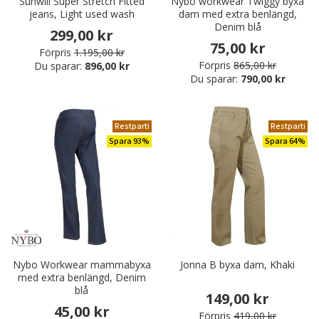
Sunwill Super Stretch Fitted
Nybo workwear Twiggy byxa
jeans, Light used wash
dam med extra benlängd,
Denim blå
299,00 kr
75,00 kr
Förpris
1.195,00 kr
Förpris
865,00 kr
Du sparar:
896,00 kr
Du sparar:
790,00 kr
Restparti
Restparti
Spara 93%
Spara 64%
Nybo Workwear mammabyxa
Jonna B byxa dam, Khaki
med extra benlängd, Denim
blå
149,00 kr
45,00 kr
Förpris
419,00 kr