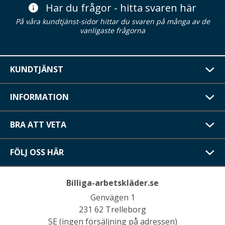
Har du frågor - hitta svaren här
På våra kundtjänst-sidor hittar du svaren på många av de
vanligaste frågorna
KUNDTJÄNST
INFORMATION
BRA ATT VETA
FÖLJ OSS HÄR
Billiga-arbetskläder.se
Genvägen 1
231 62 Trelleborg
SE (ingen försäljning på adressen)