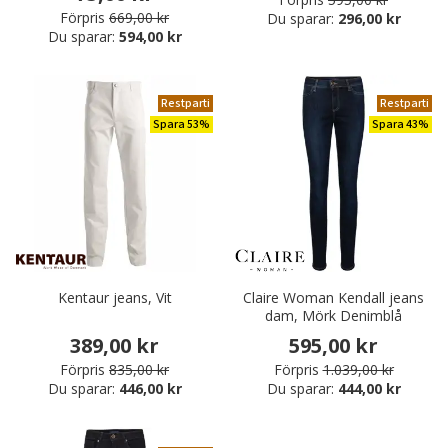
Förpris
669,00 kr
Du sparar:
296,00 kr
Du sparar:
594,00 kr
Restparti
Restparti
Spara 53%
Spara 43%
Kentaur jeans, Vit
Claire Woman Kendall jeans
dam, Mörk Denimblå
389,00 kr
595,00 kr
Förpris
835,00 kr
Förpris
1.039,00 kr
Du sparar:
446,00 kr
Du sparar:
444,00 kr