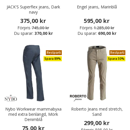
JACK'S Superflex jeans, Dark
Engel jeans, Marinblå
navy
375,00 kr
595,00 kr
Förpris
745,00 kr
Förpris
1.285,00 kr
Du sparar:
370,00 kr
Du sparar:
690,00 kr
Restparti
Restparti
Spara 89%
Spara 50%
Nybo Workwear mammabyxa
Roberto Jeans med stretch,
med extra benlängd, Mörk
Sand
Denimblå
299,00 kr
75,00 kr
Förpris
595,00 kr