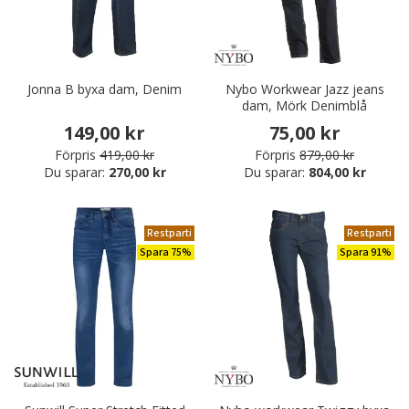
Jonna B byxa dam, Denim
Nybo Workwear Jazz jeans
dam, Mörk Denimblå
149,00 kr
75,00 kr
Förpris
419,00 kr
Förpris
879,00 kr
Du sparar:
270,00 kr
Du sparar:
804,00 kr
Restparti
Restparti
Spara 75%
Spara 91%