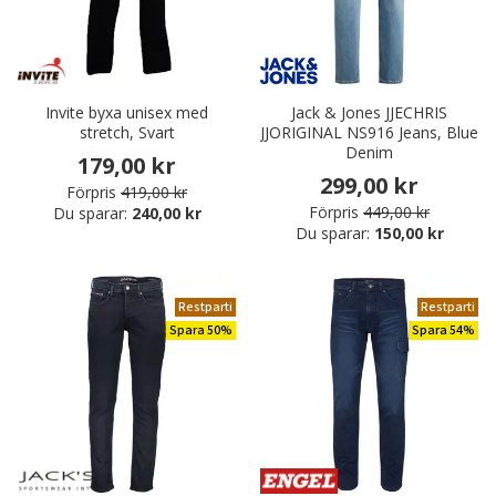
Invite byxa unisex med
Jack & Jones JJECHRIS
stretch, Svart
JJORIGINAL NS916 Jeans, Blue
Denim
179,00 kr
299,00 kr
Förpris
419,00 kr
Förpris
449,00 kr
Du sparar:
240,00 kr
Du sparar:
150,00 kr
Restparti
Restparti
Spara 50%
Spara 54%