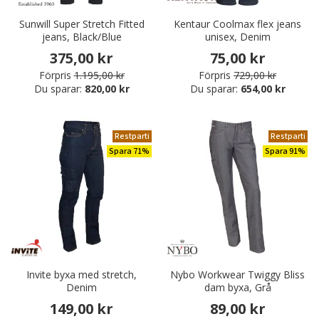
Sunwill Super Stretch Fitted
Kentaur Coolmax flex jeans
jeans, Black/Blue
unisex, Denim
375,00 kr
75,00 kr
Förpris
1.195,00 kr
Förpris
729,00 kr
Du sparar:
820,00 kr
Du sparar:
654,00 kr
Restparti
Restparti
Spara 71%
Spara 91%
Invite byxa med stretch,
Nybo Workwear Twiggy Bliss
Denim
dam byxa, Grå
149,00 kr
89,00 kr