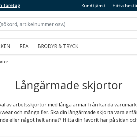
m företag
Kundtjänst
Hitta bestä
RKEN
REA
BRODYR & TRYCK
rtor
Långärmade skjortor
urval av arbetsskjortor med långa ärmar från kända varumär
kwear och många fler. Ska din långärmade skjorta vara enfär
e eller något helt annat? Hitta din favorit här på sidan och