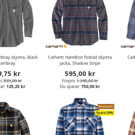
bray skjorta, Black
Carhartt Hamilton fodrad skjorta
Car
hambray
jacka, Shadow Stripe
9,75 kr
595,00 kr
is
835,00 kr
Förpris
1.345,00 kr
ar:
125,25 kr
Du sparar:
750,00 kr
Restparti
Spara 58%