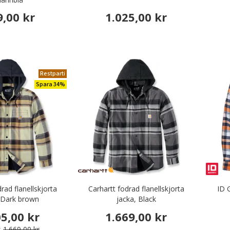
9,00 kr
1.025,00 kr
Restparti
Spara 34%
rad flanellskjorta
Carhartt fodrad flanellskjorta
ID G
 Dark brown
jacka, Black
05,00 kr
1.669,00 kr
s
1.669,00 kr