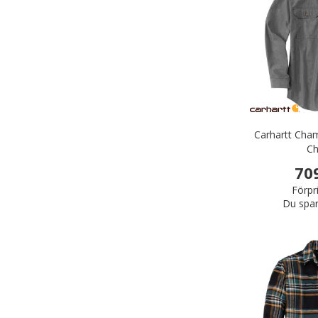
Carhartt Cham
C
70
Förpr
Du spar