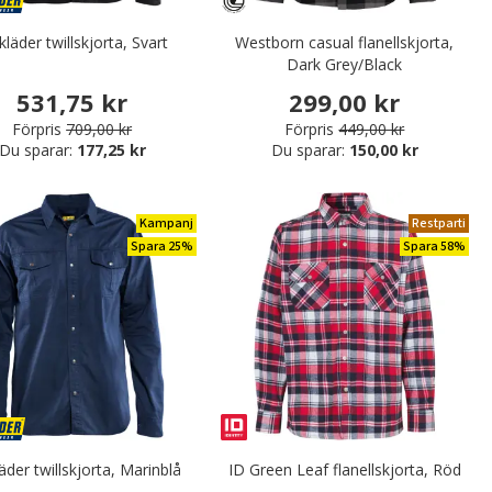
kläder twillskjorta, Svart
Westborn casual flanellskjorta,
Dark Grey/Black
531,75 kr
299,00 kr
Förpris
709,00 kr
Förpris
449,00 kr
Du sparar:
177,25 kr
Du sparar:
150,00 kr
Kampanj
Restparti
Spara 25%
Spara 58%
äder twillskjorta, Marinblå
ID Green Leaf flanellskjorta, Röd