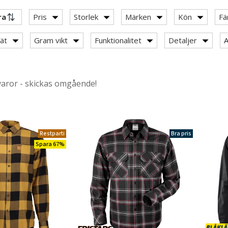
Pris
Storlek
Märken
Kön
Fä
ät
Gram vikt
Funktionalitet
Detaljer
A
varor - skickas omgående!
tspiratbyxor / arbetsknickers
Restparti
Bra pris
Spara 67%
r category: Långärmade skjortor
skjortor 100% bomull
ortor
 skjortor