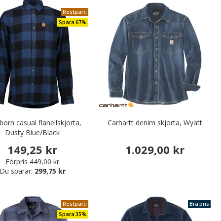
Restparti
Spara 67%
orn casual flanellskjorta,
Carhartt denim skjorta, Wyatt
Dusty Blue/Black
149,25 kr
1.029,00 kr
Förpris
449,00 kr
Du sparar:
299,75 kr
Restparti
Bra pris
Spara 35%