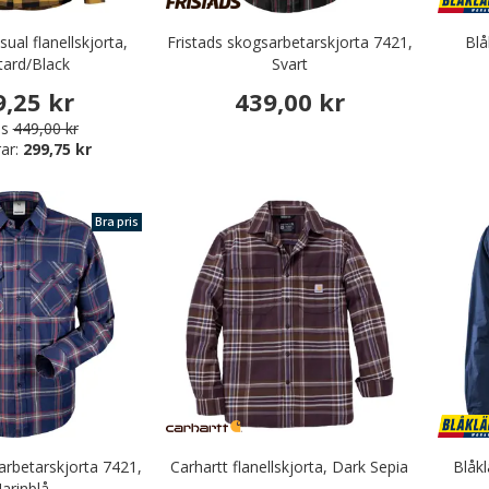
ual flanellskjorta,
Fristads skogsarbetarskjorta 7421,
Blå
ard/Black
Svart
9,25 kr
439,00 kr
is
449,00 kr
ar:
299,75 kr
Bra pris
rbetskläder
r & Serveringskläder
nikkläder
äder & Fritidskläder
arbetarskjorta 7421,
Carhartt flanellskjorta, Dark Sepia
Blåkl
arinblå