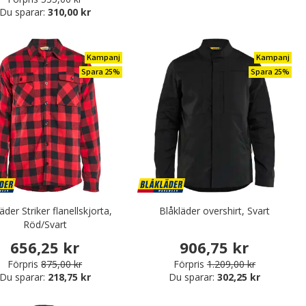
Du sparar:
310,00 kr
Kampanj
Kampanj
Spara 25%
Spara 25%
äder Striker flanellskjorta,
Blåkläder overshirt, Svart
Röd/Svart
656,25 kr
906,75 kr
Förpris
875,00 kr
Förpris
1.209,00 kr
Du sparar:
218,75 kr
Du sparar:
302,25 kr