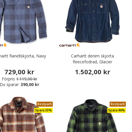
hartt flanellskjorta, Navy
Carhartt denim skjorta
fleecefodrad, Glacier
729,00 kr
1.502,00 kr
Förpris
1.119,00 kr
Du sparar:
390,00 kr
Restparti
Restparti
Spara 35%
Spara 46%