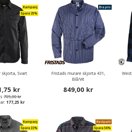
Kampanj
Bra pris
Spara 25%
 skjorta, Svart
Fristads murare skjorta 431,
Westb
Blå/Vit
1,75 kr
849,00 kr
is
709,00 kr
ar:
177,25 kr
Kampanj
Restparti
Spara 15%
Spara 56%