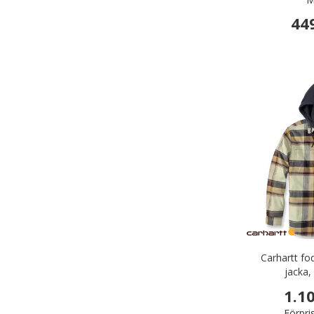
44
Carhartt fod
jacka,
1.1
Förpri