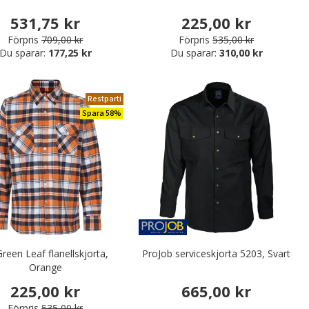
531,75 kr
225,00 kr
Förpris
709,00 kr
Förpris
535,00 kr
Du sparar:
177,25 kr
Du sparar:
310,00 kr
Restparti
Spara 58%
reen Leaf flanellskjorta,
ProJob serviceskjorta 5203, Svart
Orange
225,00 kr
665,00 kr
Förpris
535,00 kr