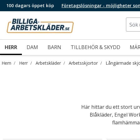
100 dagars öppet köp
Företagslösningar - möjligheter so
HERR
DAM
BARN
TILLBEHÖR & SKYDD
MÄ
Hem
Herr
Arbetskläder
Arbetsskjortor
Långärmade skjo
Här hittar du ett stort 
Blåkläder, Engel Wor
flamhämmand