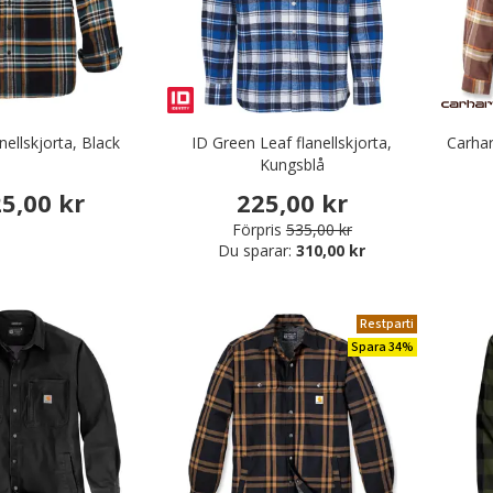
nellskjorta, Black
ID Green Leaf flanellskjorta,
Carhar
Kungsblå
25,00 kr
225,00 kr
Förpris
535,00 kr
Du sparar:
310,00 kr
Restparti
Spara 34%