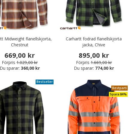
tt Midweight flanellskjorta,
Carhartt fodrad flanellskjorta
Chestnut
jacka, Chive
669,00 kr
895,00 kr
Förpris
1.029,00 kr
Förpris
1.669,00 kr
Du sparar:
360,00 kr
Du sparar:
774,00 kr
Bestseller
Restparti
Spara 84%