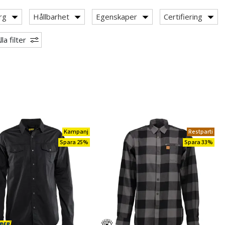
rg
Hållbarhet
Egenskaper
Certifiering
lla filter
Kampanj
Restparti
Spara 25%
Spara 33%