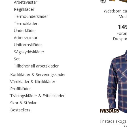
Filtrera efter category: Arbetsvästar
Arbetsvästar
Filtrera efter category: Regnkläder
Regnkläder
Westborn cas
Filtrera efter category: Termounderkläder
Termounderkläder
Must
Filtrera efter category: Termokläder
Termokläder
14
Filtrera efter category: Underkläder
Underkläder
Förpr
Filtrera efter category: Arbetsrockar
Arbetsrockar
Du spar
Filtrera efter category: Uniformskläder
Uniformskläder
Filtrera efter category: Sågskyddskläder
Sågskyddskläder
Filtrera efter category: Set
Set
Filtrera efter category: Tillbehör till a
Tillbehör till arbetskläder
Filtrera efter category: Kockkläde
Kockkläder & Serveringskläder
Filtrera efter category: Vårdkläder & Kli
Vårdkläder & Klinikkläder
Filtrera efter category: Profilkläder
Profilkläder
Filtrera efter category: Träningskl
Träningskläder & Fritidskläder
Filtrera efter category: Skor & Stövlar
Skor & Stövlar
Filtrera efter category: Bestsellers
Bestsellers
Fristads skogs
M