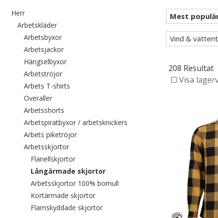
Filtrera efter category: Herr
Herr
Filtrera efter category: Arbetskläder
Arbetskläder
Filtrera efter category: Arbetsbyxor
Arbetsbyxor
Vind & vattent
Filtrera efter category: Arbetsjackor
Arbetsjackor
Filtrera efter category: Hängselbyxor
Hängselbyxor
208 Resultat
Filtrera efter category: Arbetströjor
Arbetströjor
Visa lager
Filtrera efter category: Arbets T-shirts
Arbets T-shirts
Filtrera efter category: Overaller
Overaller
Filtrera efter category: Arbetsshorts
Arbetsshorts
Filtrera efter category: Arbe
Arbetspiratbyxor / arbetsknickers
Filtrera efter category: Arbets piketröjor
Arbets piketröjor
Filtrera efter category: Arbetsskjortor
Arbetsskjortor
Filtrera efter category: Flanellskjortor
Flanellskjortor
Valda För närvarande sorterad efte
Långärmade skjortor
Filtrera efter category: Arbets
Arbetsskjortor 100% bomull
Filtrera efter category: Kortärmade skj
Kortärmade skjortor
Filtrera efter category: Flamskyddade
Flamskyddade skjortor