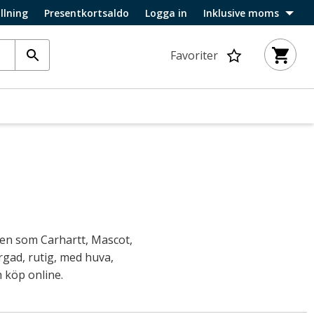
llning
Presentkortsaldo
Logga in
Inklusive moms
Favoriter
ken som Carhartt, Mascot,
gad, rutig, med huva,
 köp online.