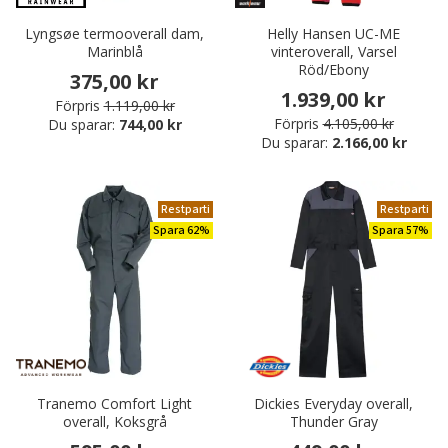
Lyngsøe termooverall dam,
Helly Hansen UC-ME
Marinblå
vinteroverall, Varsel
Röd/Ebony
375,00 kr
1.939,00 kr
Förpris
1.119,00 kr
Förpris
4.105,00 kr
Du sparar:
744,00 kr
Du sparar:
2.166,00 kr
Restparti
Restparti
Spara 62%
Spara 57%
Tranemo Comfort Light
Dickies Everyday overall,
overall, Koksgrå
Thunder Gray