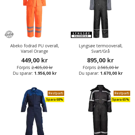
Abeko fodrad PU overall,
Lyngsøe termooverall,
Varsel Orange
Svart/Grå
449,00 kr
895,00 kr
Förpris
2.405,00 kr
Förpris
2.565,00 kr
Du sparar:
1.956,00 kr
Du sparar:
1.670,00 kr
Restparti
Restparti
Spara 68%
Spara 65%