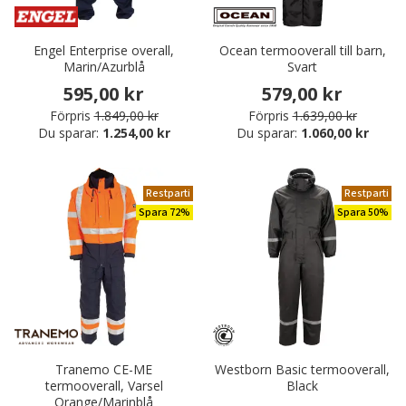
Engel Enterprise overall,
Ocean termooverall till barn,
Marin/Azurblå
Svart
595,00 kr
579,00 kr
Förpris
1.849,00 kr
Förpris
1.639,00 kr
Du sparar:
1.254,00 kr
Du sparar:
1.060,00 kr
Restparti
Restparti
Spara 72%
Spara 50%
Tranemo CE-ME
Westborn Basic termooverall,
termooverall, Varsel
Black
Orange/Marinblå