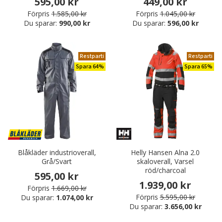
595,00 kr
449,00 kr
Förpris
1.585,00 kr
Förpris
1.045,00 kr
Du sparar:
990,00 kr
Du sparar:
596,00 kr
Restparti
Restparti
Spara 64%
Spara 65%
Blåkläder industrioverall,
Helly Hansen Alna 2.0
Grå/Svart
skaloverall, Varsel
röd/charcoal
595,00 kr
1.939,00 kr
Förpris
1.669,00 kr
Förpris
5.595,00 kr
Du sparar:
1.074,00 kr
Du sparar:
3.656,00 kr