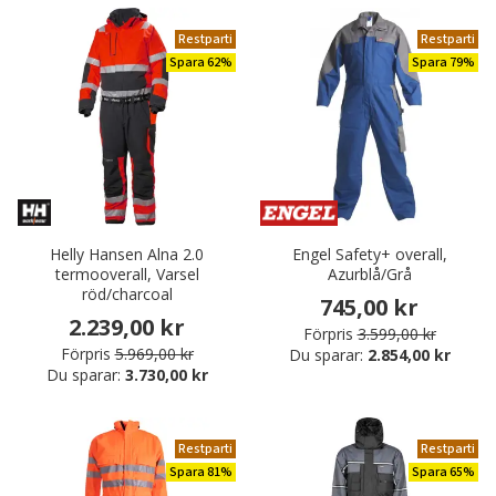
Restparti
Restparti
Spara 62%
Spara 79%
Helly Hansen Alna 2.0
Engel Safety+ overall,
termooverall, Varsel
Azurblå/Grå
röd/charcoal
745,00 kr
2.239,00 kr
Förpris
3.599,00 kr
Förpris
5.969,00 kr
Du sparar:
2.854,00 kr
Du sparar:
3.730,00 kr
Restparti
Restparti
Spara 81%
Spara 65%