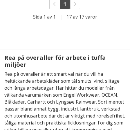
1
Sida 1 av 1
|
17 av 17 varor
Rea på overaller för arbete i tuffa
miljöer
Rea på overaller är ett smart val när du vill ha
heltäckande arbetskläder som tål smuts, vind, slitage
och långa arbetsdagar. Här hittar du modeller från
välkända varumärken som Engel Workwear, OCEAN,
Blåkläder, Carhartt och Lyngsøe Rainwear. Sortimentet
passar bland annat bygg, industri, lantbruk, verkstad
och utomhusarbete där det är viktigt med rörelsefrihet,
tåliga material och praktiska ficklösningar. För dig som
söker billiga overaller utan att kompromissa med