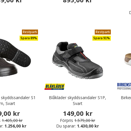
D
Restparti
Restparti
Spara 89%
Spara 91%
 skyddssandaler S1
Blåkläder skyddssandaler S1P,
Birke
m, Svart
Svart
9,00 kr
149,00 kr
s
1.405,00 kr
Förpris
1.579,00 kr
ar:
1.256,00 kr
Du sparar:
1.430,00 kr