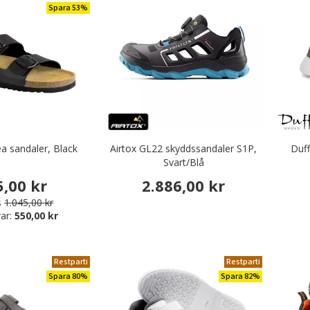
Spara 53%
ea sandaler, Black
Airtox GL22 skyddssandaler S1P,
Duf
Svart/Blå
5,00 kr
2.886,00 kr
s
1.045,00 kr
ar:
550,00 kr
Restparti
Restparti
Spara 80%
Spara 82%