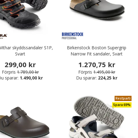
Vithar skyddssandaler S1P,
Birkenstock Boston Supergrip
Svart
Narrow Fit sandaler, Svart
299,00 kr
1.270,75 kr
Förpris
1.789,00 kr
Förpris
1.495,00 kr
u sparar:
1.490,00 kr
Du sparar:
224,25 kr
Restparti
Spara 69%