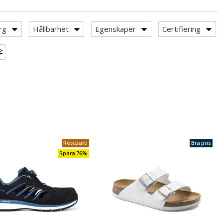
rg
Hållbarhet
Egenskaper
Certifiering
Restparti
Bra pris
Spara 76%