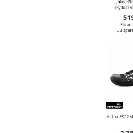
Jalas 39
skyddssan
51
Förpri
Du spar
Airtox FS22 
2.3