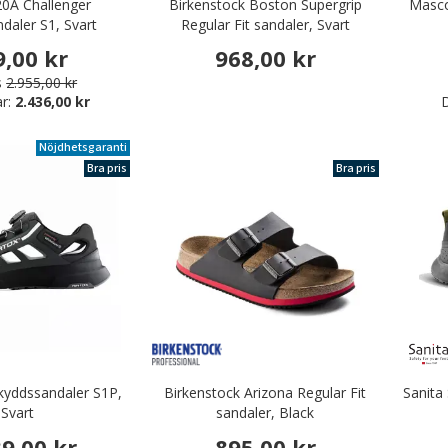
20A Challenger
Birkenstock Boston Supergrip
Masco
daler S1, Svart
Regular Fit sandaler, Svart
9,00 kr
968,00 kr
s
2.955,00 kr
ar:
2.436,00 kr
D
Nöjdhetsgaranti
Bra pris
Bra pris
skyddssandaler S1P,
Birkenstock Arizona Regular Fit
Sanita
Svart
sandaler, Black
89,00 kr
895,00 kr