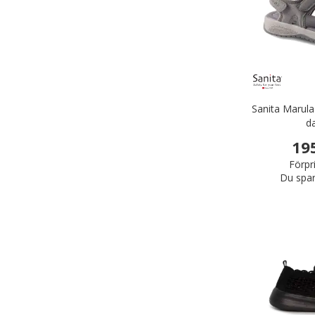
Sanita Marula
d
19
Förpr
Du spar