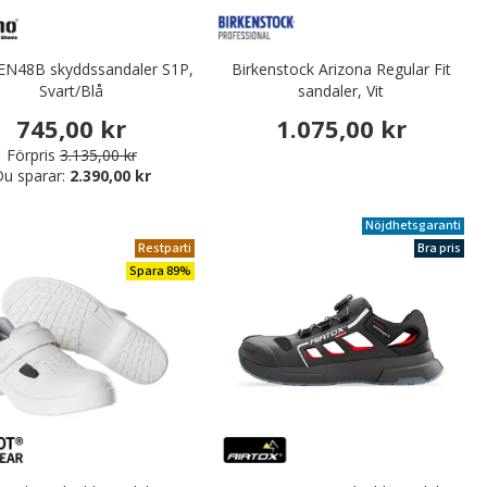
EN48B skyddssandaler S1P,
Birkenstock Arizona Regular Fit
Svart/Blå
sandaler, Vit
745,00 kr
1.075,00 kr
Förpris
3.135,00 kr
u sparar:
2.390,00 kr
Nöjdhetsgaranti
Restparti
Bra pris
Spara 89%