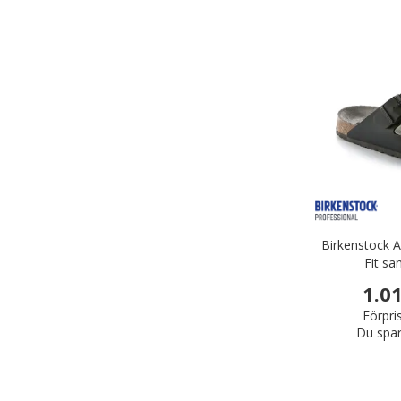
Birkenstock A
Fit sa
1.0
Förpri
Du spar