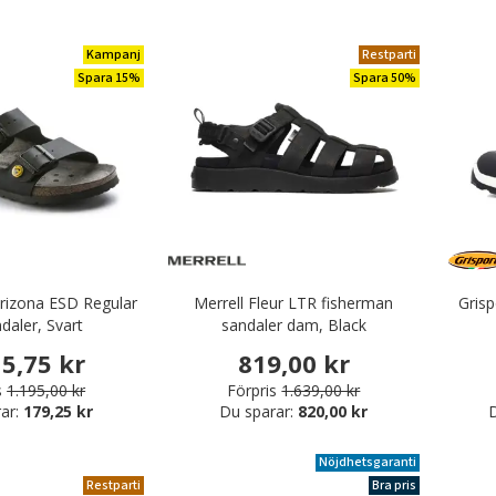
Kampanj
Restparti
Spara 15%
Spara 50%
rizona ESD Regular
Merrell Fleur LTR fisherman
Gris
ndaler, Svart
sandaler dam, Black
15,75 kr
819,00 kr
s
1.195,00 kr
Förpris
1.639,00 kr
ar:
179,25 kr
Du sparar:
820,00 kr
D
Nöjdhetsgaranti
Restparti
Bra pris