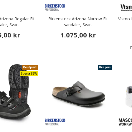
h serveringsskodon
 skor & stövlar
Arizona Regular Fit
Birkenstock Arizona Narrow Fit
Vismo 
aler, Svart
sandaler, Svart
5,00 kr
1.075,00 kr
D
Restparti
Bra pris
Spara 82%