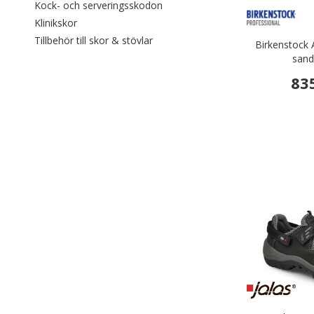
Filtrera efter category: Kock- oc
Kock- och serveringsskodon
Filtrera efter category: Klinikskor
Klinikskor
Filtrera efter category: Tillbehör till
Tillbehör till skor & stövlar
Birkenstock 
sand
83