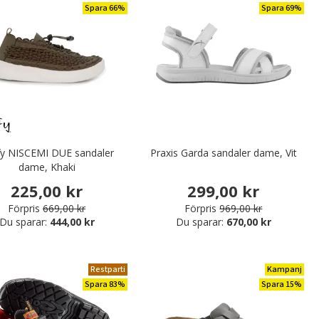
Spara 66%
Spara 69%
fy NISCEMI DUE sandaler
Praxis Garda sandaler dame, Vit
dame, Khaki
225,00 kr
299,00 kr
Förpris
669,00 kr
Förpris
969,00 kr
Du sparar:
444,00 kr
Du sparar:
670,00 kr
Restparti
Kampanj
Spara 83%
Spara 15%