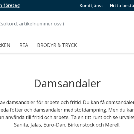
m företag
Kundtjänst
Hitta bestä
RKEN
REA
BRODYR & TRYCK
Damsandaler
t av damsandaler för arbete och fritid. Du kan få damsanda
reda fötter och damsandaler med stötdämpning. Men du kan 
nvända till fritid och arbete. Ta en titt runt och se urvalet
Sanita, Jalas, Euro-Dan, Birkenstock och Merell.