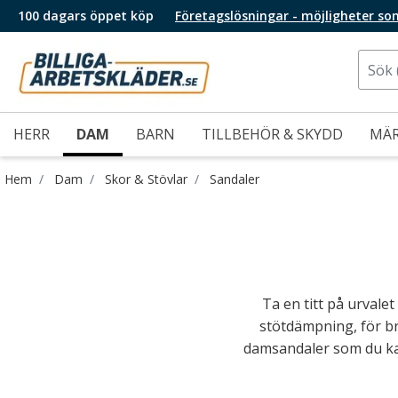
100 dagars öppet köp
Företagslösningar - möjligheter so
HERR
DAM
BARN
TILLBEHÖR & SKYDD
MÄ
Hem
Dam
Skor & Stövlar
Sandaler
Ta en titt på urvale
stötdämpning, för b
damsandaler som du kan a