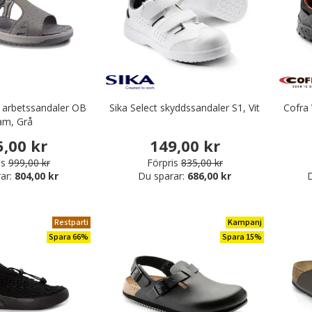
 arbetssandaler OB
Sika Select skyddssandaler S1, Vit
Cofra 
am, Grå
5,00 kr
149,00 kr
is
999,00 kr
Förpris
835,00 kr
ar:
804,00 kr
Du sparar:
686,00 kr
D
Restparti
Kampanj
Spara 66%
Spara 15%