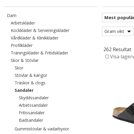
Filtrera efter category: Dam
Dam
Filtrera efter category: Arbetskläder
Arbetskläder
Filtrera efter category: Kockkläde
Kockkläder & Serveringskläder
Gram vikt
Filtrera efter category: Vårdkläder & Kli
Vårdkläder & Klinikkläder
Filtrera efter category: Profilkläder
Profilkläder
262 Resultat
Filtrera efter category: Träningskl
Träningskläder & Fritidskläder
Visa lager
Filtrera efter category: Skor & Stövlar
Skor & Stövlar
Filtrera efter category: Skor
Skor
Filtrera efter category: Stövlar & kängor
Stövlar & kängor
Filtrera efter category: Träskor & clogs
Träskor & clogs
Valda För närvarande sorterad efter category: Sanda
Sandaler
Filtrera efter category: Skyddssandaler
Skyddssandaler
Filtrera efter category: Arbetssandaler
Arbetssandaler
Filtrera efter category: Fritissandaler
Fritissandaler
Filtrera efter category: Badsandaler
Badsandaler
Filtrera efter category: Gummist
Gummistövlar & vadarbyxor