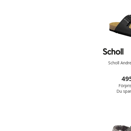
Scholl Andr
49
Förpri
Du spar