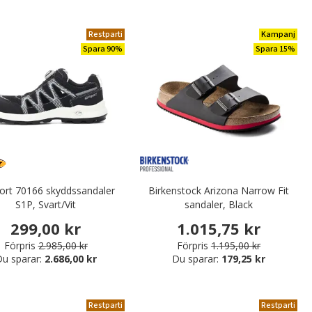
Restparti
Kampanj
Spara 90%
Spara 15%
port 70166 skyddssandaler
Birkenstock Arizona Narrow Fit
S1P, Svart/Vit
sandaler, Black
299,00 kr
1.015,75 kr
Förpris
2.985,00 kr
Förpris
1.195,00 kr
u sparar:
2.686,00 kr
Du sparar:
179,25 kr
Restparti
Restparti