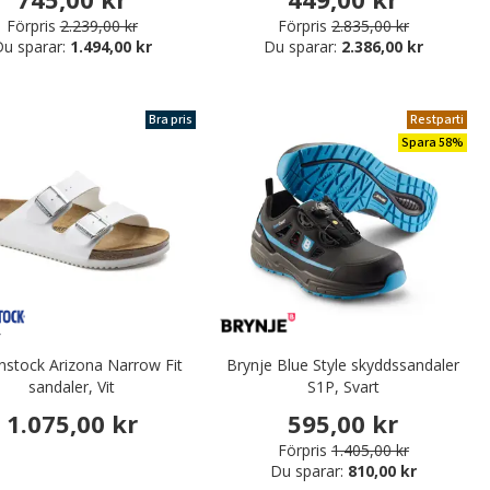
Förpris
2.239,00 kr
Förpris
2.835,00 kr
u sparar:
1.494,00 kr
Du sparar:
2.386,00 kr
Bra pris
Restparti
Spara 58%
nstock Arizona Narrow Fit
Brynje Blue Style skyddssandaler
sandaler, Vit
S1P, Svart
1.075,00 kr
595,00 kr
Förpris
1.405,00 kr
Du sparar:
810,00 kr