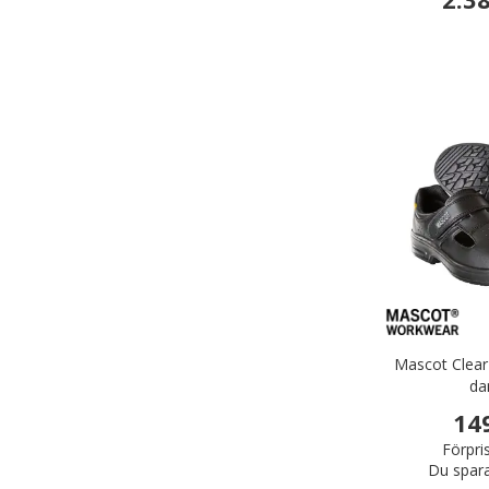
Mascot Clear
da
14
Förpri
Du spar