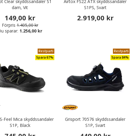
t Clear skyddssandaler S1
Airtox FS22 ATX skyddssandaler
dam, Vit
S1PS, Svart
149,00 kr
2.919,00 kr
Förpris
1.405,00 kr
u sparar:
1.256,00 kr
Restparti
Restparti
Spara 67%
Spara 84%
 S-Feel Mica skyddssandaler
Grisport 70576 skyddssandaler
S1P, Black
S1P, Svart
745,00 kr
449,00 kr