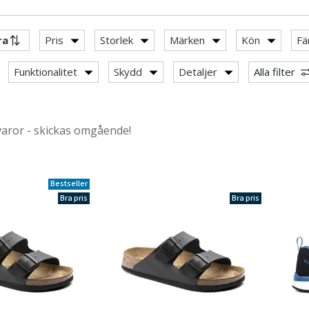
Pris
Storlek
Märken
Kön
Fä
r & Serveringskläder
Funktionalitet
Skydd
Detaljer
Alla filter
nikkläder
äder & Fritidskläder
varor - skickas omgående!
Bestseller
Bra pris
Bra pris
ler
övlar & vadarbyxor