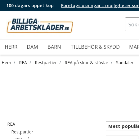
100 dagars öppet köp
Företagslösningar - möjligheter so
HERR
DAM
BARN
TILLBEHÖR & SKYDD
MÄ
Hem
REA
Restpartier
REA på skor & stövlar
Sandaler
Filtrera efter category: REA
REA
Filtrera efter category: Restpartier
Restpartier