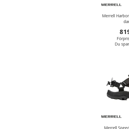
Merrell Harbo
da
81
Förpri
Du spar
Merrell Spee