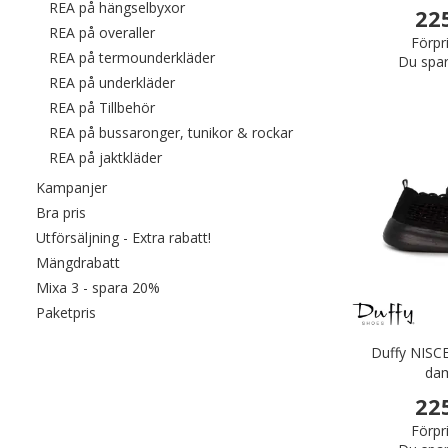
Filtrera efter category: REA på hängselb
REA på hängselbyxor
22
Filtrera efter category: REA på overaller
REA på overaller
Förpr
Filtrera efter category: REA på ter
REA på termounderkläder
Du spar
Filtrera efter category: REA på underkläde
REA på underkläder
Filtrera efter category: REA på Tillbehör
REA på Tillbehör
Filtrera efter category:
REA på bussaronger, tunikor & rockar
Filtrera efter category: REA på jaktkläder
REA på jaktkläder
Filtrera efter category: Kampanjer
Kampanjer
Filtrera efter category: Bra pris
Bra pris
Filtrera efter category: Utförsäljning 
Utförsäljning - Extra rabatt!
Filtrera efter category: Mängdrabatt
Mängdrabatt
Filtrera efter category: Mixa 3 - spara 20%
Mixa 3 - spara 20%
Filtrera efter category: Paketpris
Paketpris
Duffy NISC
dam
22
Förpr