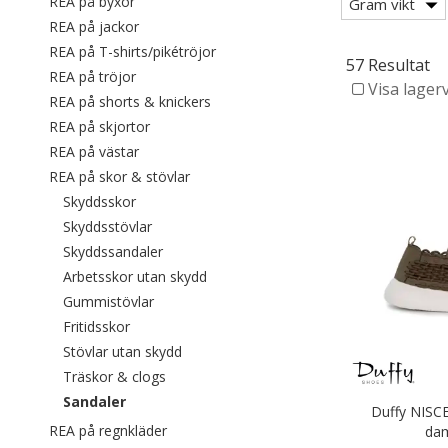
Filtrera efter category: REA på byxor
REA på byxor
Gram vikt
Filtrera efter category: REA på jackor
REA på jackor
Filtrera efter category: REA på T-shi
REA på T-shirts/pikétröjor
57 Resultat
Filtrera efter category: REA på tröjor
REA på tröjor
Visa lager
Filtrera efter category: REA på short
REA på shorts & knickers
Filtrera efter category: REA på skjortor
REA på skjortor
Filtrera efter category: REA på västar
REA på västar
Filtrera efter category: REA på skor & st
REA på skor & stövlar
Filtrera efter category: Skyddsskor
Skyddsskor
Filtrera efter category: Skyddsstövlar
Skyddsstövlar
Filtrera efter category: Skyddssandaler
Skyddssandaler
Filtrera efter category: Arbetsskor ut
Arbetsskor utan skydd
Filtrera efter category: Gummistövlar
Gummistövlar
Filtrera efter category: Fritidsskor
Fritidsskor
Filtrera efter category: Stövlar utan skydd
Stövlar utan skydd
Filtrera efter category: Träskor & clogs
Träskor & clogs
Valda För närvarande sorterad efter category: San
Sandaler
Duffy NISC
Filtrera efter category: REA på regnkläder
REA på regnkläder
dam