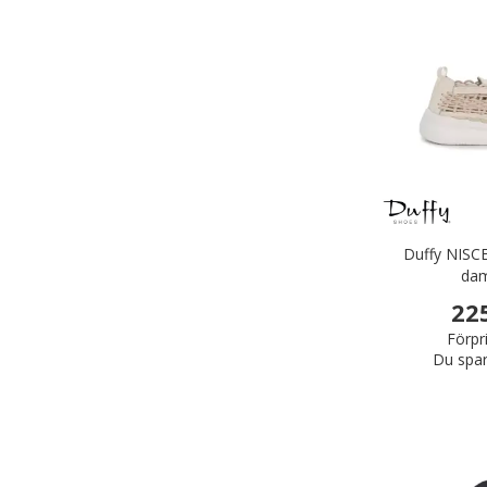
Duffy NISC
dam
22
Förpr
Du spar