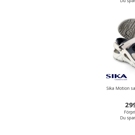
Du spar
Sika Motion s
29
Förpr
Du spar