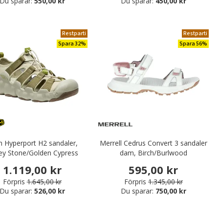
Du sparar:
550,00 kr
Du sparar:
450,00 kr
Restparti
Restparti
Spara 32%
Spara 56%
 Hyperport H2 sandaler,
Merrell Cedrus Convert 3 sandaler
ey Stone/Golden Cypress
dam, Birch/Burlwood
1.119,00 kr
595,00 kr
Förpris
1.645,00 kr
Förpris
1.345,00 kr
Du sparar:
526,00 kr
Du sparar:
750,00 kr