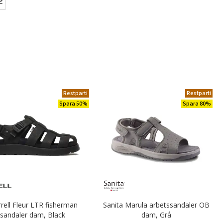
Restparti
Restparti
Spara 50%
Spara 80%
rell Fleur LTR fisherman
Sanita Marula arbetssandaler OB
sandaler dam, Black
dam, Grå