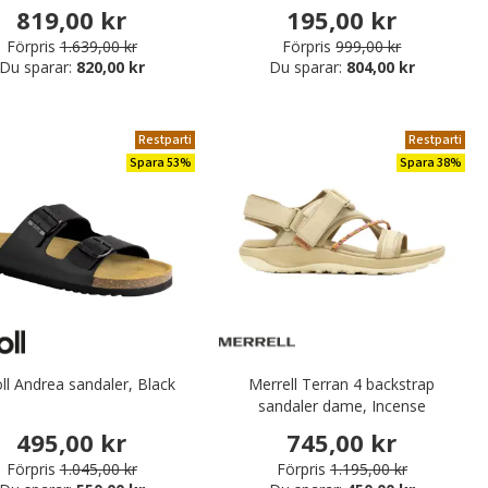
819,00 kr
195,00 kr
Förpris
1.639,00 kr
Förpris
999,00 kr
Du sparar:
820,00 kr
Du sparar:
804,00 kr
Restparti
Restparti
Spara 53%
Spara 38%
ll Andrea sandaler, Black
Merrell Terran 4 backstrap
sandaler dame, Incense
495,00 kr
745,00 kr
Förpris
1.045,00 kr
Förpris
1.195,00 kr