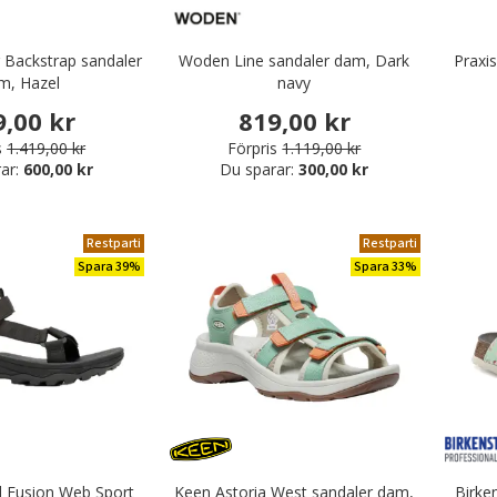
r Backstrap sandaler
Woden Line sandaler dam, Dark
Praxi
m, Hazel
navy
9,00 kr
819,00 kr
s
1.419,00 kr
Förpris
1.119,00 kr
ar:
600,00 kr
Du sparar:
300,00 kr
Restparti
Restparti
Spara 39%
Spara 33%
d Fusion Web Sport
Keen Astoria West sandaler dam,
Birke