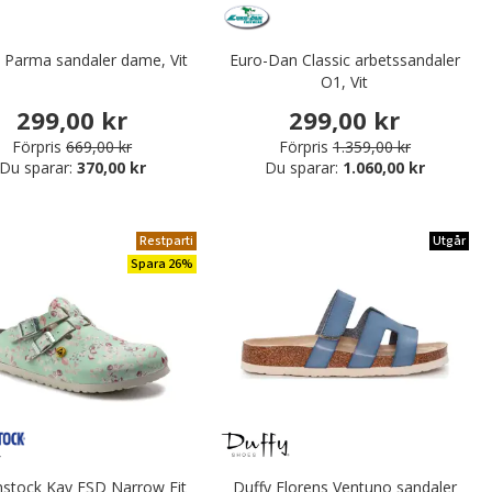
s Parma sandaler dame, Vit
Euro-Dan Classic arbetssandaler
O1, Vit
299,00 kr
299,00 kr
Förpris
669,00 kr
Förpris
1.359,00 kr
Du sparar:
370,00 kr
Du sparar:
1.060,00 kr
Restparti
Utgår
Spara 26%
nstock Kay ESD Narrow Fit
Duffy Florens Ventuno sandaler