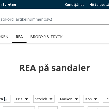
m företag
Kundtjänst
Hitta bestä
RKEN
REA
BRODYR & TRYCK
REA på sandaler
Pris
Storlek
Märken
Kön
Fä