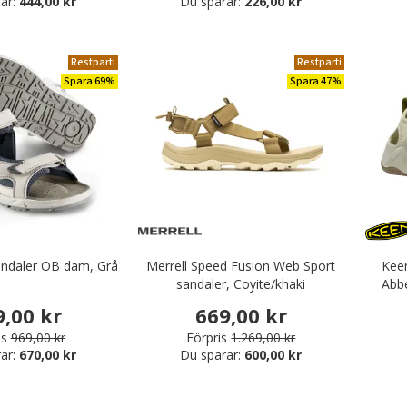
ar:
444,00 kr
Du sparar:
226,00 kr
Restparti
Restparti
Spara 69%
Spara 47%
andaler OB dam, Grå
Merrell Speed Fusion Web Sport
Keen
sandaler, Coyite/khaki
Abb
9,00 kr
669,00 kr
is
969,00 kr
Förpris
1.269,00 kr
ar:
670,00 kr
Du sparar:
600,00 kr