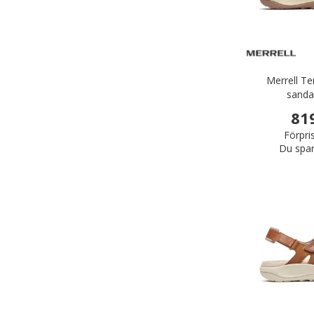
Merrell Te
sanda
81
Förpri
Du spar