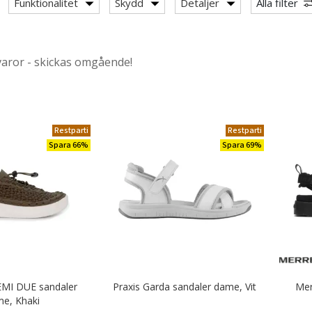
Funktionalitet
Skydd
Detaljer
Alla filter
rts/pikétröjor
varor - skickas omgående!
s & knickers
övlar
Restparti
Restparti
Spara 66%
Spara 69%
an skydd
daler
EMI DUE sandaler
Praxis Garda sandaler dame, Vit
Mer
e, Khaki