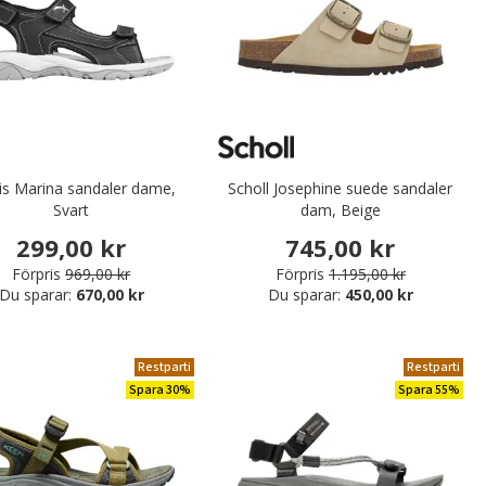
is Marina sandaler dame,
Scholl Josephine suede sandaler
Svart
dam, Beige
299,00 kr
745,00 kr
Förpris
969,00 kr
Förpris
1.195,00 kr
Du sparar:
670,00 kr
Du sparar:
450,00 kr
Restparti
Restparti
Spara 30%
Spara 55%