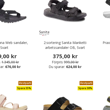
una Web sandaler,
2:sortering Sanita Manketti
Prax
Svart
arbetssandaler OB, Svart
9,00 kr
375,00 kr
s
1.345,00 kr
Förpris
999,00 kr
ar:
676,00 kr
Du sparar:
624,00 kr
Restparti
Restparti
Spara 35%
Spara 38%