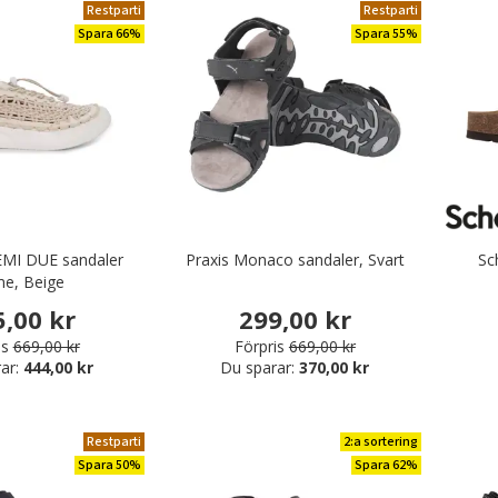
Restparti
Restparti
Spara 66%
Spara 55%
EMI DUE sandaler
Praxis Monaco sandaler, Svart
Sc
e, Beige
5,00 kr
299,00 kr
is
669,00 kr
Förpris
669,00 kr
ar:
444,00 kr
Du sparar:
370,00 kr
Restparti
2:a sortering
Spara 50%
Spara 62%