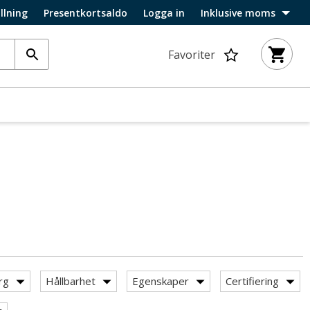
llning
Presentkortsaldo
Logga in
Inklusive moms
Favoriter
rg
Hållbarhet
Egenskaper
Certifiering