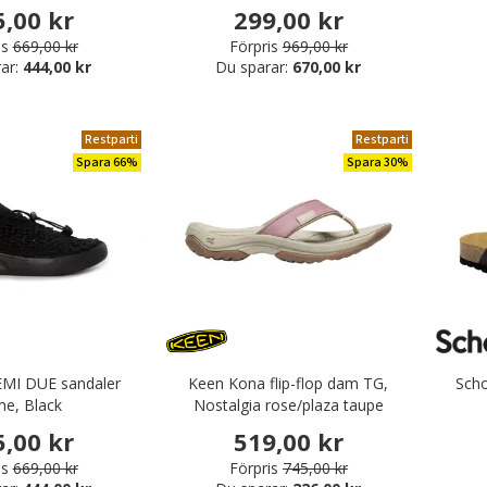
yxor
5,00 kr
299,00 kr
is
669,00 kr
Förpris
969,00 kr
mounderkläder
ar:
444,00 kr
Du sparar:
670,00 kr
r
Restparti
Restparti
 REA på bussaronger, tunikor & rockar
Spara 66%
Spara 30%
- Extra rabatt!
EMI DUE sandaler
Keen Kona flip-flop dam TG,
Scho
e, Black
Nostalgia rose/plaza taupe
5,00 kr
519,00 kr
is
669,00 kr
Förpris
745,00 kr