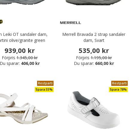
n Leiki OT sandaler dam,
Merrell Bravada 2 strap sandaler
tini olive/granite green
dam, Svart
939,00 kr
535,00 kr
Förpris
1.345,00 kr
Förpris
1.195,00 kr
Du sparar:
406,00 kr
Du sparar:
660,00 kr
Restparti
Restparti
Spara 55%
Spara 78%