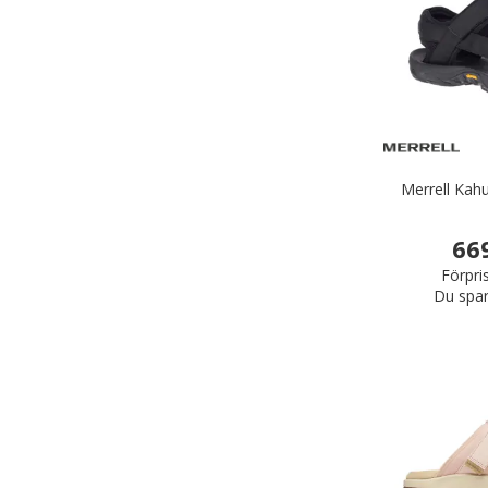
Merrell Kah
66
Förpri
Du spar