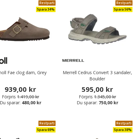
Restparti
Restparti
Spara 34%
Spara 56%
holl Fae clog dam, Grey
Merrell Cedrus Convert 3 sandaler,
Boulder
939,00 kr
595,00 kr
Förpris
1.419,00 kr
Förpris
1.345,00 kr
Du sparar:
480,00 kr
Du sparar:
750,00 kr
Restparti
Restparti
Spara 69%
Spara 38%