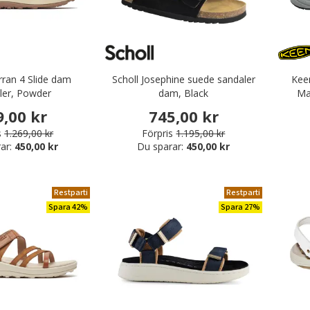
rran 4 Slide dam
Scholl Josephine suede sandaler
Kee
ler, Powder
dam, Black
Mar
9,00 kr
745,00 kr
s
1.269,00 kr
Förpris
1.195,00 kr
ar:
450,00 kr
Du sparar:
450,00 kr
Restparti
Restparti
Spara 42%
Spara 27%