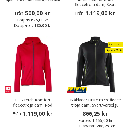
fleecetröja dam, Svart
500,00 kr
1.119,00 kr
Från
Från
Förpris
625,00 kr
Du sparar:
125,00 kr
Kampanj
Spara 25%
ID Stretch Komfort
Blåkläder Unite microfleece
fleecetröja dam, Röd
tröja dam, Svart/Varselgul
1.119,00 kr
866,25 kr
Från
Förpris
1.155,00 kr
Du sparar:
288,75 kr