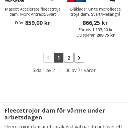
Mascot Accelerate fleecetröja
Blåkläder Unite microfleece
dam, Mörk Antracit/Svart
tröja dam, Svart/Mellangrå
859,00 kr
866,25 kr
Från
Förpris
1.155,00 kr
Du sparar:
288,75 kr
1
2
Sida 1 av 2
|
36 av 71 varor
Fleecetrojor dam för värme under
arbetsdagen
Fleecetrojor dam är ett praktiskt val när du behöver ett