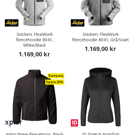
Snickers FlexiWork
Snickers FlexiWork
fleecehoodie 8041,
fleecehoodie 8041, Grå/Svart
White/black
1.169,00 kr
1.169,00 kr
Kampanj
Spara 20%
Xplor Wave fleecetröja, Black
ID Stretch Komfort