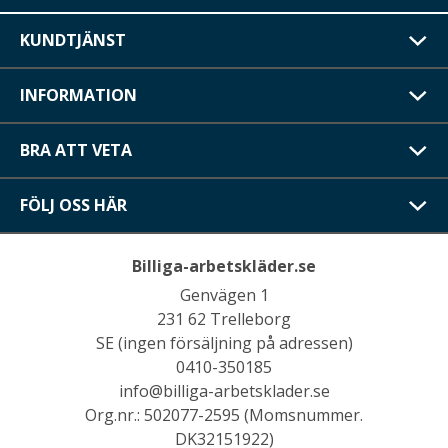
KUNDTJÄNST
INFORMATION
BRA ATT VETA
FÖLJ OSS HÄR
Billiga-arbetskläder.se
Genvägen 1
231 62 Trelleborg
SE (ingen försäljning på adressen)
0410-350185
info@billiga-arbetsklader.se
Org.nr.: 502077-2595 (Momsnummer.
DK32151922)