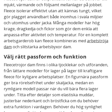
mjukt, värmande och följsamt mellanlager på jobbet.
Fleece isolerar effektivt utan att kännas tungt, vilket
gör plagget användbart både inomhus i svala miljöer
och utomhus under jacka. Många modeller har hög
krage, dragkedja och fickor som gör dem enkla att
anpassa efter aktivitet och temperatur. För en komplett
arbetsgarderob kan fleece kombineras med
arbetströja
dam
och slitstarka arbetsbyxor dam.
Välj rätt passform och funktion
Fleecetrojor dam finns i olika tjocklekar och utföranden,
från lättare modeller för lager på lager till kraftigare
fleece för kyligare arbetsplatser. En figurnära passform
ger bra rörelsefrihet under skaljacka, medan en
rymligare modell passar när du vill bära flera lager
under. Titta efter detaljer som elastiska muddar,
justerbar nederkant och bröstficka om du behöver
extra funktion i vardagen. Behöver du hög synlighet