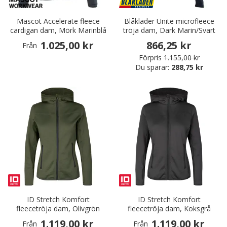
Mascot Accelerate fleece
Blåkläder Unite microfleece
cardigan dam, Mörk Marinblå
tröja dam, Dark Marin/Svart
1.025,00 kr
866,25 kr
Från
Förpris
1.155,00 kr
Du sparar:
288,75 kr
ID Stretch Komfort
ID Stretch Komfort
fleecetröja dam, Olivgrön
fleecetröja dam, Koksgrå
1.119,00 kr
1.119,00 kr
Från
Från