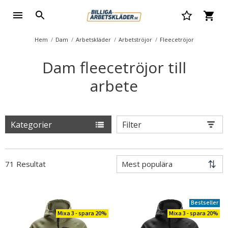
Hem
Dam
Arbetskläder
Arbetströjor
Fleecetröjor
Dam fleecetröjor till
arbete
Kategorier
Filter
71 Resultat
Bestseller
Mixa 3 - spara 20%
Mixa 3 - spara 20%