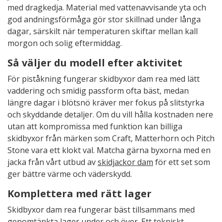
med dragkedja. Material med vattenavvisande yta och
god andningsförmåga gör stor skillnad under långa
dagar, särskilt när temperaturen skiftar mellan kall
morgon och solig eftermiddag.
Så väljer du modell efter aktivitet
För piståkning fungerar skidbyxor dam rea med lätt
vaddering och smidig passform ofta bäst, medan
längre dagar i blötsnö kräver mer fokus på slitstyrka
och skyddande detaljer. Om du vill hålla kostnaden nere
utan att kompromissa med funktion kan billiga
skidbyxor från märken som Craft, Matterhorn och Pitch
Stone vara ett klokt val. Matcha gärna byxorna med en
jacka från vårt utbud av
skidjackor dam
för ett set som
ger bättre värme och väderskydd.
Komplettera med rätt lager
Skidbyxor dam rea fungerar bäst tillsammans med
genomtänkta lager under och över. Ett tekniskt