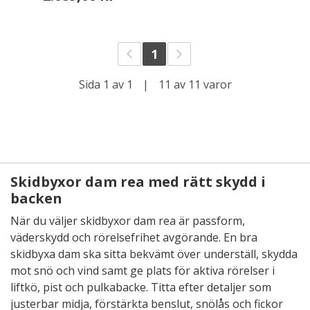
1
Sida 1 av 1
|
11 av 11 varor
Skidbyxor dam rea med rätt skydd i
backen
När du väljer skidbyxor dam rea är passform,
väderskydd och rörelsefrihet avgörande. En bra
skidbyxa dam ska sitta bekvämt över underställ, skydda
mot snö och vind samt ge plats för aktiva rörelser i
liftkö, pist och pulkabacke. Titta efter detaljer som
justerbar midja, förstärkta benslut, snölås och fickor