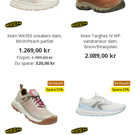
Keen WK450 sneakers dam,
Keen Targhee IV WP
Birch/Peach parfait
vandrarskor dam,
Bison/Beaujolais
1.269,00 kr
2.089,00 kr
Förpris
1.789,00 kr
Du sparar:
520,00 kr
Restparti
Restparti
Spara 31%
Spara 32%