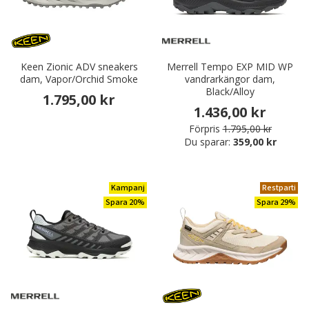
Keen Zionic ADV sneakers
Merrell Tempo EXP MID WP
dam, Vapor/Orchid Smoke
vandrarkängor dam,
Black/Alloy
1.795,00 kr
1.436,00 kr
Förpris
1.795,00 kr
Du sparar:
359,00 kr
Kampanj
Restparti
Spara 20%
Spara 29%