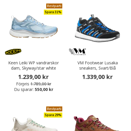
Restparti
Spara 31%
Keen Leiki WP vandrarskor
VM Footwear Lusaka
dam, Skyway/star white
sneakers, Svart/Blå
1.239,00 kr
1.339,00 kr
Förpris
1.789,00 kr
Du sparar:
550,00 kr
Restparti
Spara 29%