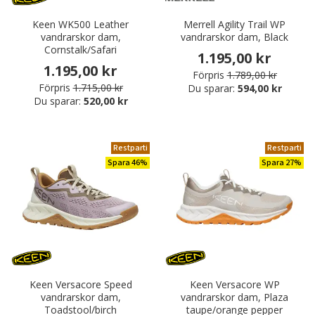
Keen WK500 Leather
Merrell Agility Trail WP
vandrarskor dam,
vandrarskor dam, Black
Cornstalk/Safari
1.195,00 kr
1.195,00 kr
Förpris
1.789,00 kr
Förpris
1.715,00 kr
Du sparar:
594,00 kr
Du sparar:
520,00 kr
Restparti
Restparti
Spara 46%
Spara 27%
Keen Versacore Speed
Keen Versacore WP
vandrarskor dam,
vandrarskor dam, Plaza
Toadstool/birch
taupe/orange pepper