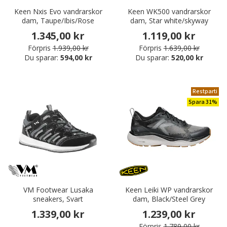
Keen Nxis Evo vandrarskor
Keen WK500 vandrarskor
dam, Taupe/Ibis/Rose
dam, Star white/skyway
1.345,00 kr
1.119,00 kr
Förpris
1.939,00 kr
Förpris
1.639,00 kr
Du sparar:
594,00 kr
Du sparar:
520,00 kr
Restparti
Spara 31%
VM Footwear Lusaka
Keen Leiki WP vandrarskor
sneakers, Svart
dam, Black/Steel Grey
1.339,00 kr
1.239,00 kr
Förpris
1.789,00 kr