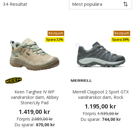
34 Resultat
Restparti
Restparti
Spara 32%
Spara 38%
Keen Targhee IV WP
Merrell Claypool 2 Sport GTX
vandrarskor dam, Abbey
vandrarskor dam, Rock
Stone/Lily Pad
1.195,00 kr
1.419,00 kr
Förpris
1.939,00 kr
Förpris
2.089,00 kr
Du sparar:
744,00 kr
Du sparar:
670,00 kr