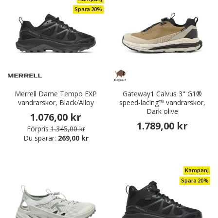
Spara 20%
Merrell Dame Tempo EXP
Gateway1 Calvus 3" G1®
vandrarskor, Black/Alloy
speed-lacing™ vandrarskor,
Dark olive
1.076,00 kr
1.789,00 kr
Förpris
1.345,00 kr
Du sparar:
269,00 kr
Kampanj
Spara 20%