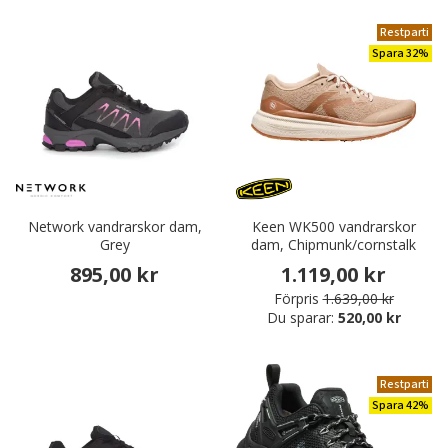
Restparti
Spara 32%
Network vandrarskor dam,
Keen WK500 vandrarskor
Grey
dam, Chipmunk/cornstalk
895,00 kr
1.119,00 kr
Förpris
1.639,00 kr
Du sparar:
520,00 kr
Restparti
Spara 42%