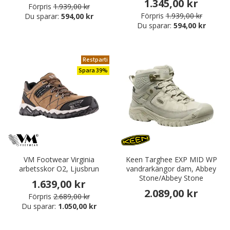
1.345,00 kr
Förpris
1.939,00 kr
Förpris
1.939,00 kr
Du sparar:
594,00 kr
Du sparar:
594,00 kr
Restparti
Spara 39%
VM Footwear Virginia
Keen Targhee EXP MID WP
arbetsskor O2, Ljusbrun
vandrarkängor dam, Abbey
Stone/Abbey Stone
1.639,00 kr
2.089,00 kr
Förpris
2.689,00 kr
Du sparar:
1.050,00 kr