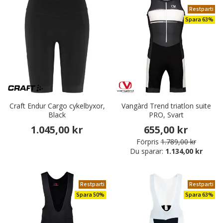
Restparti
Spara 63%
Craft Endur Cargo cykelbyxor,
Vangàrd Trend triatlon suite
Black
PRO, Svart
1.045,00 kr
655,00 kr
Förpris
1.789,00 kr
Du sparar:
1.134,00 kr
Restparti
Restparti
Spara 50%
Spara 63%