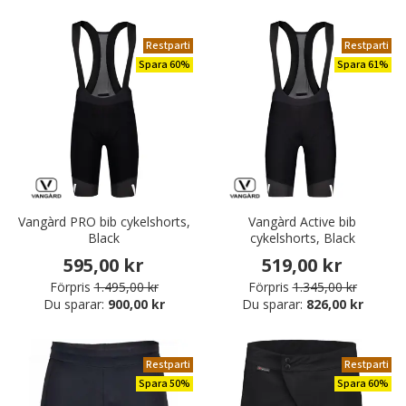
Restparti
Restparti
Spara 60%
Spara 61%
Vangàrd PRO bib cykelshorts,
Vangàrd Active bib
Black
cykelshorts, Black
595,00 kr
519,00 kr
Förpris
1.495,00 kr
Förpris
1.345,00 kr
Du sparar:
900,00 kr
Du sparar:
826,00 kr
Restparti
Restparti
Spara 50%
Spara 60%