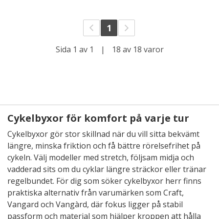
1
Sida 1 av 1
|
18 av 18 varor
Cykelbyxor för komfort på varje tur
Cykelbyxor gör stor skillnad när du vill sitta bekvämt
längre, minska friktion och få bättre rörelsefrihet på
cykeln. Välj modeller med stretch, följsam midja och
vadderad sits om du cyklar längre sträckor eller tränar
regelbundet. För dig som söker cykelbyxor herr finns
praktiska alternativ från varumärken som Craft,
Vangard och Vangàrd, där fokus ligger på stabil
passform och material som hjälper kroppen att hålla