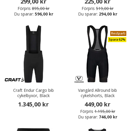
299,00 kr
225,00 kr
Förpris
895,00 kr
Förpris
519,00 kr
Du sparar:
596,00 kr
Du sparar:
294,00 kr
Restparti
Spara 62%
Craft Endur Cargo bib
Vangàrd Allround bib
cykelbyxor, Black
cykelshorts, Black
1.345,00 kr
449,00 kr
Förpris
1.195,00 kr
Du sparar:
746,00 kr