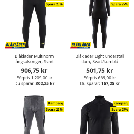
Spara 25%
Spara 25%
Blåkläder Multinorm
Blåkläder Light underställ
långkalsonger, Svart
dam, Svart/kornblå
906,75 kr
501,75 kr
Förpris
1.209,00 kr
Förpris
669,00 kr
Du sparar:
302,25 kr
Du sparar:
167,25 kr
Kampanj
Kampanj
Spara 25%
Spara 25%