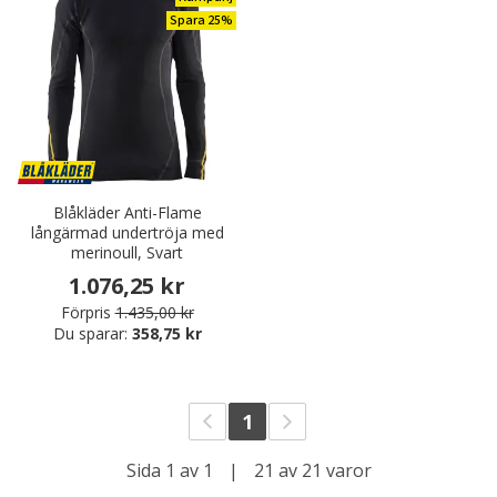
Spara 25%
Blåkläder Anti-Flame
långärmad undertröja med
merinoull, Svart
1.076,25 kr
Förpris
1.435,00 kr
Du sparar:
358,75 kr
1
Sida 1 av 1
|
21 av 21 varor