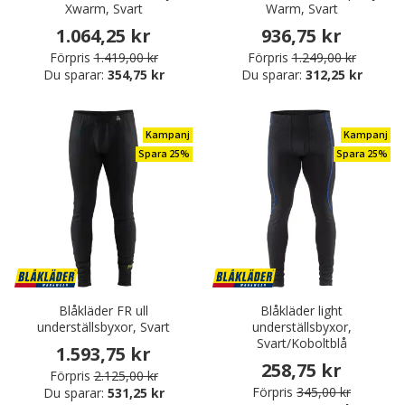
Xwarm, Svart
Warm, Svart
1.064,25 kr
936,75 kr
Förpris
1.419,00 kr
Förpris
1.249,00 kr
Du sparar:
354,75 kr
Du sparar:
312,25 kr
Kampanj
Kampanj
Spara 25%
Spara 25%
Blåkläder FR ull
Blåkläder light
underställsbyxor, Svart
underställsbyxor,
Svart/Koboltblå
1.593,75 kr
258,75 kr
Förpris
2.125,00 kr
Förpris
345,00 kr
Du sparar:
531,25 kr