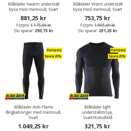
Blåkläder Xwarm underställ
Blåkläder Warm underställ
byxa med merinoull, Svart
byxa med merinoull, Svart
881,25 kr
753,75 kr
Förpris
1.175,00 kr
Förpris
1.005,00 kr
Du sparar:
293,75 kr
Du sparar:
251,25 kr
Kampanj
Kampanj
Spara 25%
Spara 25%
Blåkläder Anti-Flame
Blåkläder light
långkalsonger med merinoull,
underställströja,
Svart
Svart/Koboltblå
1.049,25 kr
321,75 kr