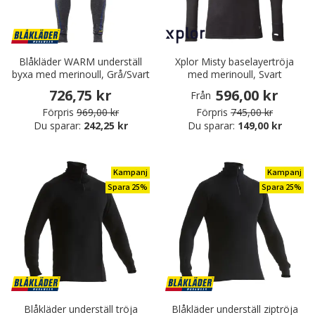
Blåkläder WARM underställ
Xplor Misty baselayertröja
byxa med merinoull, Grå/Svart
med merinoull, Svart
726,75 kr
596,00 kr
Från
Förpris
969,00 kr
Förpris
745,00 kr
Du sparar:
242,25 kr
Du sparar:
149,00 kr
Kampanj
Kampanj
Spara 25%
Spara 25%
Blåkläder underställ tröja
Blåkläder underställ ziptröja