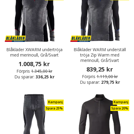
Blåkläder XWARM undertröja
Blåkläder WARM underställ
med merinoull, Grå/Svart
tröja Zip Warm med
merinoull, Grå/Svart
1.008,75 kr
839,25 kr
Förpris
1.345,00 kr
Förpris
1.119,00 kr
Du sparar:
336,25 kr
Du sparar:
279,75 kr
Kampanj
Kampanj
Spara 25%
Spara 20%