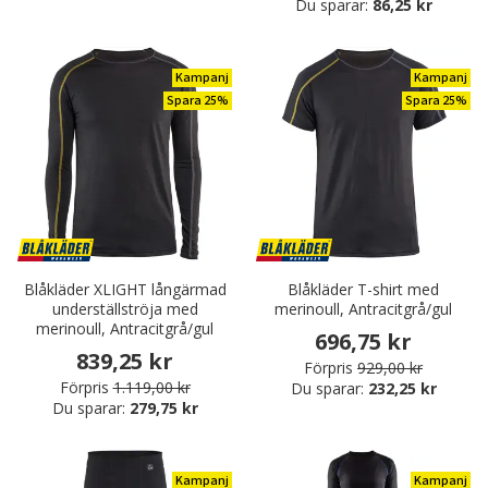
Du sparar:
86,25 kr
Kampanj
Kampanj
Spara 25%
Spara 25%
Blåkläder XLIGHT långärmad
Blåkläder T-shirt med
underställströja med
merinoull, Antracitgrå/gul
merinoull, Antracitgrå/gul
696,75 kr
839,25 kr
Förpris
929,00 kr
Förpris
1.119,00 kr
Du sparar:
232,25 kr
Du sparar:
279,75 kr
Kampanj
Kampanj