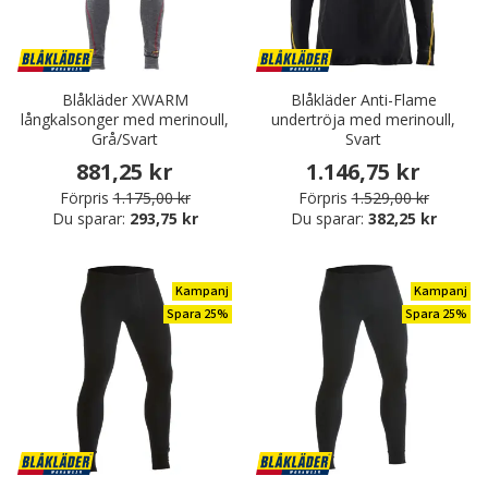
Blåkläder XWARM
Blåkläder Anti-Flame
långkalsonger med merinoull,
undertröja med merinoull,
Grå/Svart
Svart
881,25 kr
1.146,75 kr
Förpris
1.175,00 kr
Förpris
1.529,00 kr
Du sparar:
293,75 kr
Du sparar:
382,25 kr
Kampanj
Kampanj
Spara 25%
Spara 25%