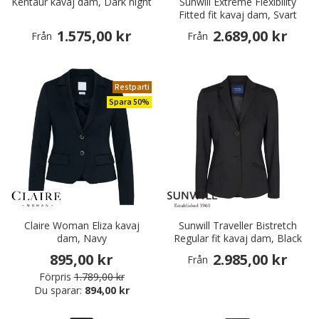
Kentaur kavaj dam, Dark night
Sunwill Extreme Flexibility
Fitted fit kavaj dam, Svart
1.575,00 kr
2.689,00 kr
Från
Från
Restparti
Spara 50%
Claire Woman Eliza kavaj
Sunwill Traveller Bistretch
dam, Navy
Regular fit kavaj dam, Black
895,00 kr
2.985,00 kr
Från
Förpris
1.789,00 kr
Du sparar:
894,00 kr