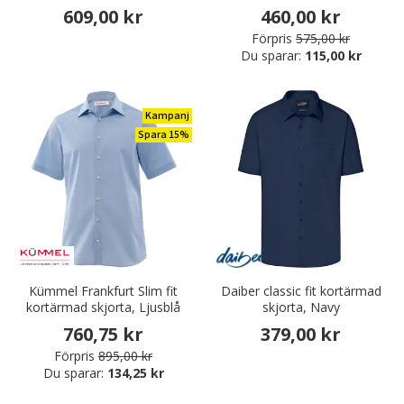
609,00 kr
460,00 kr
Förpris
575,00 kr
Du sparar:
115,00 kr
Kampanj
Spara 15%
Kümmel Frankfurt Slim fit
Daiber classic fit kortärmad
kortärmad skjorta, Ljusblå
skjorta, Navy
760,75 kr
379,00 kr
Förpris
895,00 kr
Du sparar:
134,25 kr