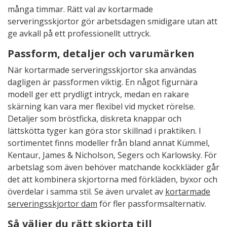
många timmar. Rätt val av kortarmade
serveringsskjortor gör arbetsdagen smidigare utan att
ge avkall på ett professionellt uttryck.
Passform, detaljer och varumärken
När kortarmade serveringsskjortor ska användas
dagligen är passformen viktig. En något figurnära
modell ger ett prydligt intryck, medan en rakare
skärning kan vara mer flexibel vid mycket rörelse.
Detaljer som bröstficka, diskreta knappar och
lättskötta tyger kan göra stor skillnad i praktiken. I
sortimentet finns modeller från bland annat Kümmel,
Kentaur, James & Nicholson, Segers och Karlowsky. För
arbetslag som även behöver matchande kockkläder går
det att kombinera skjortorna med förkläden, byxor och
överdelar i samma stil. Se även urvalet av
kortarmade
serveringsskjortor dam
för fler passformsalternativ.
Så väljer du rätt skjorta till