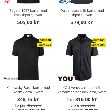
Segers 1097 kortärmad
Daiber classic fit kortärmad
kockskjorta, Svart
skjorta, Svart
505,00 kr
379,00 kr
Kampanj
Kampanj
Spara 25%
Spara 20%
Karlowsky Basic kortärmad
YOU Venezia modern fit
kockskjorta , Svart
kortärmad poplinskjorta, Svart
348,75 kr
316,00 kr
Från
Förpris
465,00 kr
Förpris
395,00 kr
Du sparar:
116,25 kr
Du sparar:
79,00 kr