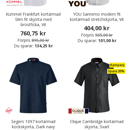
Kümmel Frankfurt kortärmad
YOU Sanremo modern fit
Slim fit skjorta med
kortärmad stretchskjorta, Vit
bröstficka, Vit
404,00 kr
760,75 kr
Förpris
505,00 kr
Förpris
895,00 kr
Du sparar:
101,00 kr
Du sparar:
134,25 kr
Kampanj
Spara 20%
Segers 1097 kortärmad
Clique Cambridge kortärmad
kockskjorta, Dark navy
skjorta, Svart