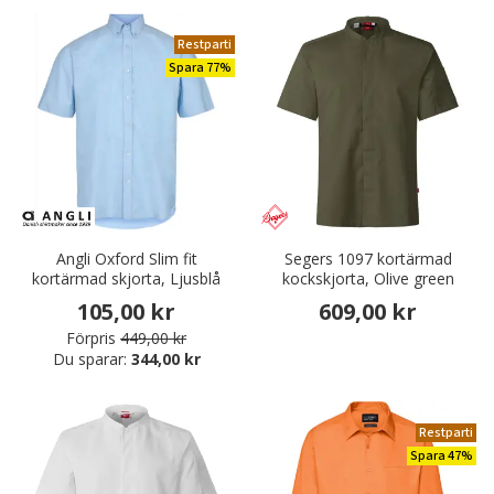
Restparti
Spara 77%
Angli Oxford Slim fit
Segers 1097 kortärmad
kortärmad skjorta, Ljusblå
kockskjorta, Olive green
105,00 kr
609,00 kr
Förpris
449,00 kr
Du sparar:
344,00 kr
Restparti
Spara 47%