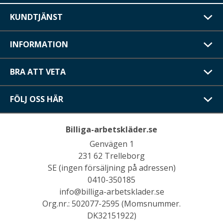
KUNDTJÄNST
INFORMATION
BRA ATT VETA
FÖLJ OSS HÄR
Billiga-arbetskläder.se
Genvägen 1
231 62 Trelleborg
SE (ingen försäljning på adressen)
0410-350185
info@billiga-arbetsklader.se
Org.nr.: 502077-2595 (Momsnummer.
DK32151922)