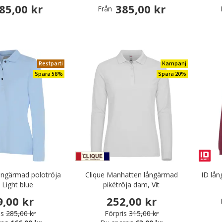
85,00 kr
385,00 kr
Från
äder & Fritidskläder
Restparti
Kampanj
Spara 58%
Spara 20%
långärmad polotröja
Clique Manhatten långärmad
ID lå
 Light blue
pikétröja dam, Vit
9,00 kr
252,00 kr
is
285,00 kr
Förpris
315,00 kr