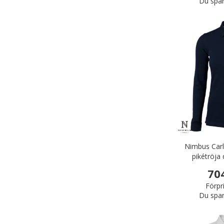
Du spar
Nimbus Carl
pikétröja
70
Förpr
Du spar