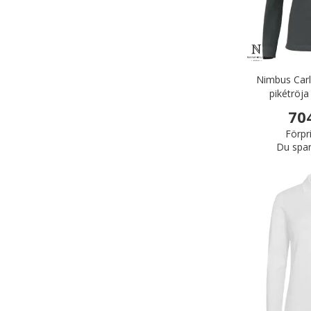
Nimbus Carl
pikétröj
70
Förpr
Du spar