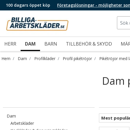
100 dagars öppet köp
Företagslösningar - möjligheter so
HERR
DAM
BARN
TILLBEHÖR & SKYDD
MÄ
Hem
Dam
Profilkläder
Profil pikétröjor
Pikétröjor med 
Dam p
Filtrera efter category: Dam
Dam
Filtrera efter category: Arbetskläder
Arbetskläder