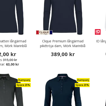
hatten långärmad
Clique Premium långärmad
ID lå
am, Mörk Marinblå
pikétröja dam, Mörk Marinblå
2,00 kr
389,00 kr
is
315,00 kr
rar:
63,00 kr
Kampanj
Kampanj
Spara 25%
Spara 25%