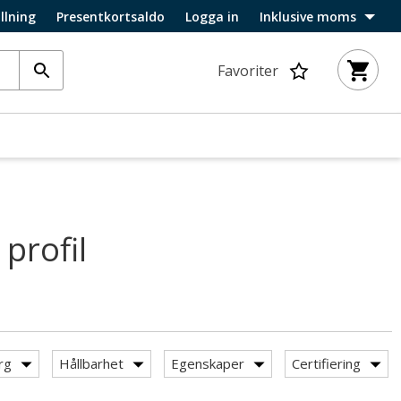
llning
Presentkortsaldo
Logga in
Inklusive moms
Favoriter
profil
rg
Hållbarhet
Egenskaper
Certifiering