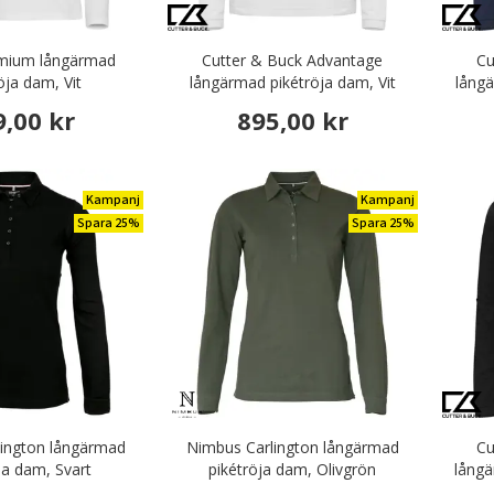
emium långärmad
Cutter & Buck Advantage
Cu
öja dam, Vit
långärmad pikétröja dam, Vit
långä
9,00 kr
895,00 kr
Kampanj
Kampanj
Spara 25%
Spara 25%
ington långärmad
Nimbus Carlington långärmad
Cu
ja dam, Svart
pikétröja dam, Olivgrön
långä