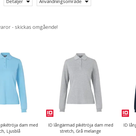
r & Serveringskläder
Detaljer
Användningsområde
nikkläder
varor - skickas omgående!
med kort ärm
fter category: Pikétröjor med lång ärm
jor
r / kjolar
 pikétröja dam med
ID långärmad pikétröja dam med
ID lå
ch, Ljusblå
stretch, Grå melange