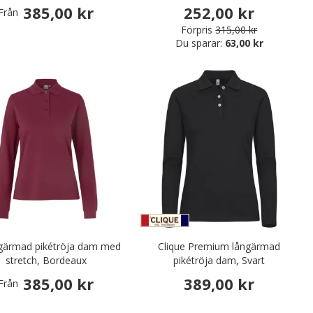
385,00 kr
252,00 kr
Från
Förpris
315,00 kr
Du sparar:
63,00 kr
ngärmad pikétröja dam med
Clique Premium långärmad
stretch, Bordeaux
pikétröja dam, Svart
385,00 kr
389,00 kr
Från