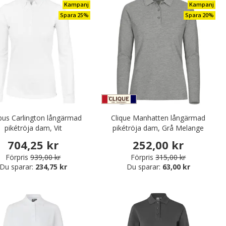
Kampanj
Kampanj
Spara 25%
Spara 20%
us Carlington långärmad
Clique Manhatten långärmad
pikétröja dam, Vit
pikétröja dam, Grå Melange
704,25 kr
252,00 kr
Förpris
939,00 kr
Förpris
315,00 kr
Du sparar:
234,75 kr
Du sparar:
63,00 kr