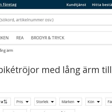
m företag
Kundtjänst
Hitta bestä
RKEN
REA
BRODYR & TRYCK
lång ärm
ikétröjor med lång ärm till 
Pris
Storlek
Märken
Kön
Fä