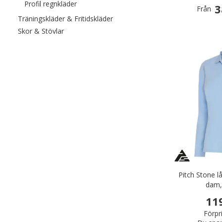
Filtrera efter category: Profil regnkläder
Profil regnkläder
3
Från
Filtrera efter category: Träningskl
Träningskläder & Fritidskläder
Filtrera efter category: Skor & Stövlar
Skor & Stövlar
Pitch Stone 
dam,
11
Förpr