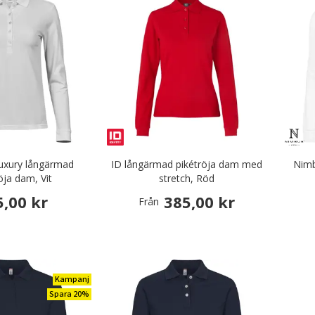
uxury långärmad
ID långärmad pikétröja dam med
Nimb
öja dam, Vit
stretch, Röd
5,00 kr
385,00 kr
Från
Kampanj
Spara 20%