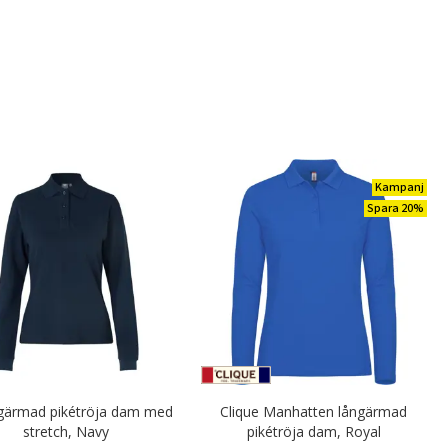
Kampanj
Spara 20%
ngärmad pikétröja dam med
Clique Manhatten långärmad
stretch, Navy
pikétröja dam, Royal