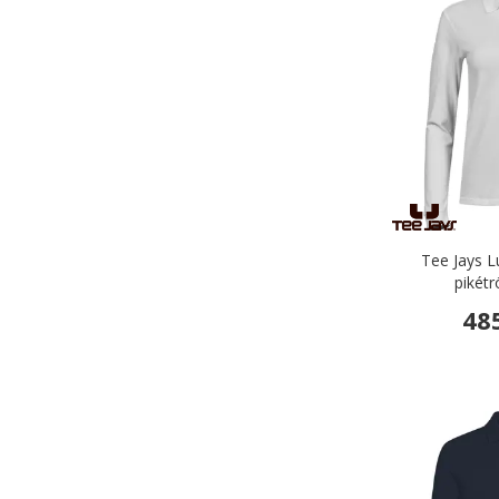
Tee Jays L
pikétr
48