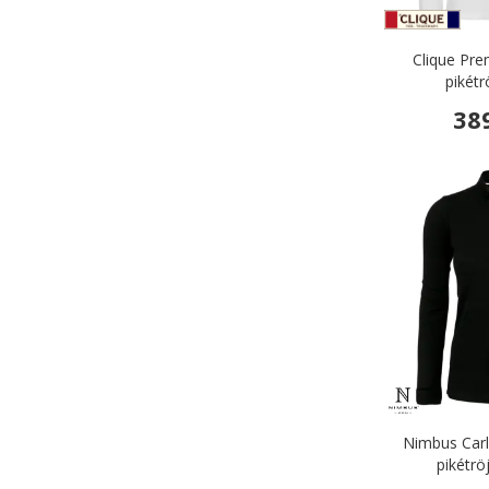
Clique Pr
pikétr
38
Nimbus Carl
pikétrö