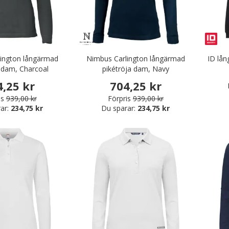
ington långärmad
Nimbus Carlington långärmad
ID lå
a dam, Charcoal
pikétröja dam, Navy
4,25 kr
704,25 kr
is
939,00 kr
Förpris
939,00 kr
ar:
234,75 kr
Du sparar:
234,75 kr