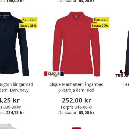
ar:
166,00 kr
Du sparar:
63,00 kr
Kampanj
Kampanj
Spara 25%
Spara 20%
ington långärmad
Clique Manhatten långärmad
Tee
 dam, Dark navy
pikétröja dam, Röd
4,25 kr
252,00 kr
is
939,00 kr
Förpris
315,00 kr
ar:
234,75 kr
Du sparar:
63,00 kr