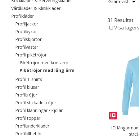
Filtrera efter category: Kockkläde
Kockkläder & Serveringskläder
Gram vikt
Filtrera efter category: Vårdkläder & Kli
Vårdkläder & Klinikkläder
Filtrera efter category: Profilkläder
Profilkläder
31 Resultat
Filtrera efter category: Profiljackor
Profiljackor
Visa lager
Filtrera efter category: Profilbyxor
Profilbyxor
Filtrera efter category: Profilskjortor
Profilskjortor
Filtrera efter category: Profilvästar
Profilvästar
Filtrera efter category: Profil pikétröjor
Profil pikétröjor
Filtrera efter category: Pikétröjor 
Pikétröjor med kort ärm
Valda För närvarande sorterad e
Pikétröjor med lång ärm
Filtrera efter category: Profil T-shirts
Profil T-shirts
Filtrera efter category: Profil blusar
Profil blusar
Filtrera efter category: Profiltröjor
Profiltröjor
Filtrera efter category: Profil stickade trö
Profil stickade tröjor
Filtrera efter category: Profil klänninga
Profil klänningar / kjolar
Filtrera efter category: Profil toppar
Profil toppar
Filtrera efter category: Profilunderkläder
Profilunderkläder
ID långärmad
Filtrera efter category: Profiltillbehör
Profiltillbehör
stret