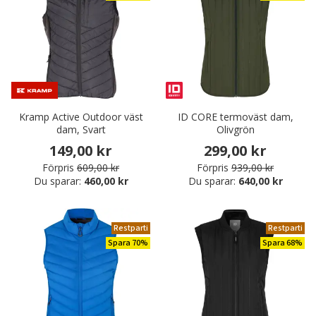
Kramp Active Outdoor väst
ID CORE termoväst dam,
dam, Svart
Olivgrön
149,00 kr
299,00 kr
Förpris
609,00 kr
Förpris
939,00 kr
Du sparar:
460,00 kr
Du sparar:
640,00 kr
Restparti
Restparti
Spara 70%
Spara 68%