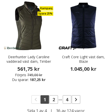
Kampanj
Spara 25%
Deerhunter Lady Caroline
Craft Core Light väst dam,
vadderad väst dam, Timber
Blaze
561,75 kr
1.045,00 kr
Förpris
749,00 kr
Du sparar:
187,25 kr
...
1
2
4
Sida 1 av 4
|
36 av 124 varor