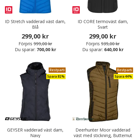
ID Stretch vadderad väst dam,
ID CORE termoväst dam,
Blå
Svart
299,00 kr
299,00 kr
Förpris
999,00 kr
Förpris
939,00 kr
Du sparar:
700,00 kr
Du sparar:
640,00 kr
Restparti
Restparti
Spara 81%
Spara 44%
GEYSER vadderad väst dam,
Deerhunter Moor vadderad
Navy
väst med stickning, Butternut