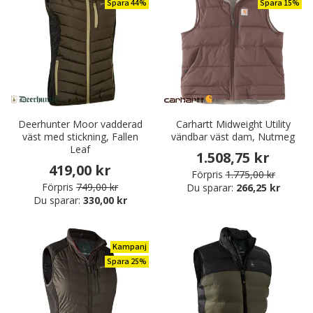
Spara 44%
Spara 15%
Deerhunter Moor vadderad
Carhartt Midweight Utility
väst med stickning, Fallen
vändbar väst dam, Nutmeg
Leaf
1.508,75 kr
419,00 kr
Förpris
1.775,00 kr
Förpris
749,00 kr
Du sparar:
266,25 kr
Du sparar:
330,00 kr
Kampanj
Spara 25%