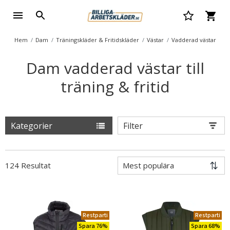
Hem
Dam
Träningskläder & Fritidskläder
Västar
Vadderad västar
Dam vadderad västar till
träning & fritid
Kategorier
Filter
124 Resultat
Restparti
Restparti
Spara 76%
Spara 68%