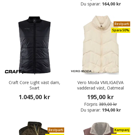
Du sparar:
164,00 kr
Restparti
Spara 50%
Craft Core Light väst dam,
Vero Moda VMLIGAEVA
Svart
vadderad väst, Oatmeal
1.045,00 kr
195,00 kr
Förpris
389,00 kr
Du sparar:
194,00 kr
Restparti
Kampanj