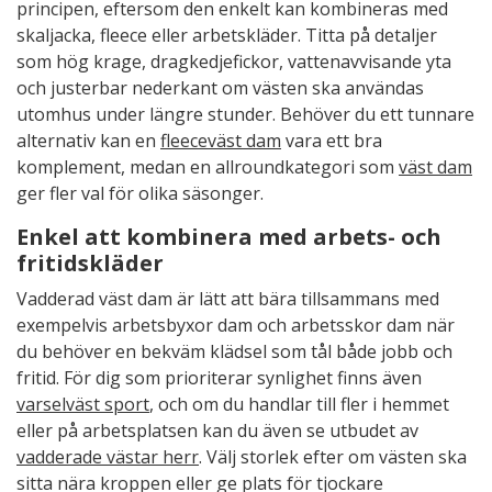
principen, eftersom den enkelt kan kombineras med
skaljacka, fleece eller arbetskläder. Titta på detaljer
som hög krage, dragkedjefickor, vattenavvisande yta
och justerbar nederkant om västen ska användas
utomhus under längre stunder. Behöver du ett tunnare
alternativ kan en
fleeceväst dam
vara ett bra
komplement, medan en allroundkategori som
väst dam
ger fler val för olika säsonger.
Enkel att kombinera med arbets- och
fritidskläder
Vadderad väst dam är lätt att bära tillsammans med
exempelvis arbetsbyxor dam och arbetsskor dam när
du behöver en bekväm klädsel som tål både jobb och
fritid. För dig som prioriterar synlighet finns även
varselväst sport
, och om du handlar till fler i hemmet
eller på arbetsplatsen kan du även se utbudet av
vadderade västar herr
. Välj storlek efter om västen ska
sitta nära kroppen eller ge plats för tjockare