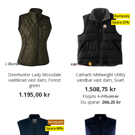
Kampanj
Spara 15%
Deerhunter Lady Mossdale
Carhartt Midweight Utility
vadderad väst dam, Forest
vändbar väst dam, Svart
green
1.508,75 kr
1.195,00 kr
Förpris
1.775,00 kr
Du sparar:
266,25 kr
Restparti
Spara 68%