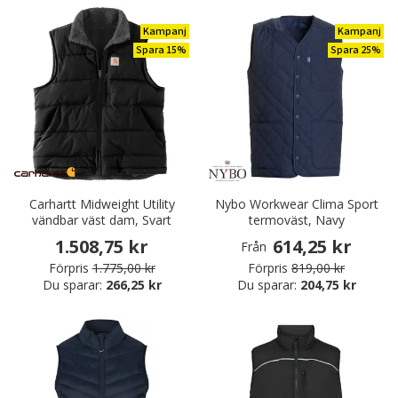
Kampanj
Kampanj
Spara 15%
Spara 25%
Carhartt Midweight Utility
Nybo Workwear Clima Sport
vändbar väst dam, Svart
termoväst, Navy
1.508,75 kr
614,25 kr
Från
Förpris
1.775,00 kr
Förpris
819,00 kr
Du sparar:
266,25 kr
Du sparar:
204,75 kr