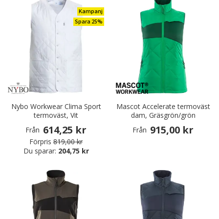
Kampanj
Spara 25%
Nybo Workwear Clima Sport
Mascot Accelerate termoväst
termoväst, Vit
dam, Gräsgrön/grön
614,25 kr
915,00 kr
Från
Från
Förpris
819,00 kr
Du sparar:
204,75 kr