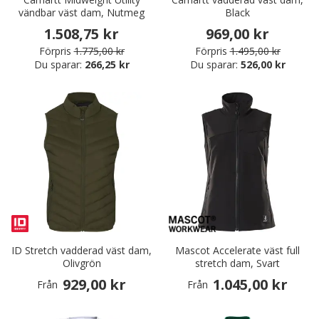
vändbar väst dam, Nutmeg
Black
1.508,75 kr
969,00 kr
Förpris
1.775,00 kr
Förpris
1.495,00 kr
Du sparar:
266,25 kr
Du sparar:
526,00 kr
ID Stretch vadderad väst dam,
Mascot Accelerate väst full
Olivgrön
stretch dam, Svart
929,00 kr
1.045,00 kr
Från
Från