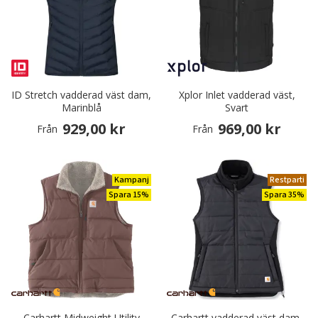
ID Stretch vadderad väst dam,
Xplor Inlet vadderad väst,
Marinblå
Svart
929,00 kr
969,00 kr
Från
Från
Kampanj
Restparti
Spara 15%
Spara 35%
Carhartt Midweight Utility
Carhartt vadderad väst dam,