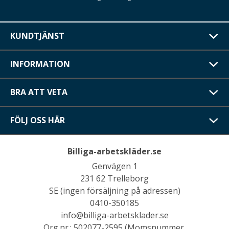
KUNDTJÄNST
INFORMATION
BRA ATT VETA
FÖLJ OSS HÄR
Billiga-arbetskläder.se
Genvägen 1
231 62 Trelleborg
SE (ingen försäljning på adressen)
0410-350185
info@billiga-arbetsklader.se
Org.nr.: 502077-2595 (Momsnummer.