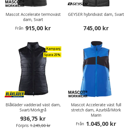
Mascot Accelerate termoväst
GEYSER hybridväst dam, Svart
dam, Svart
915,00 kr
745,00 kr
Från
Kampanj
Spara 25%
Blåkläder vadderad väst dam,
Mascot Accelerate väst full
Svart/Mörkgrå
stretch dam, Azurblå/Mörk
Marin
936,75 kr
1.045,00 kr
Från
Förpris
1.249,00 kr