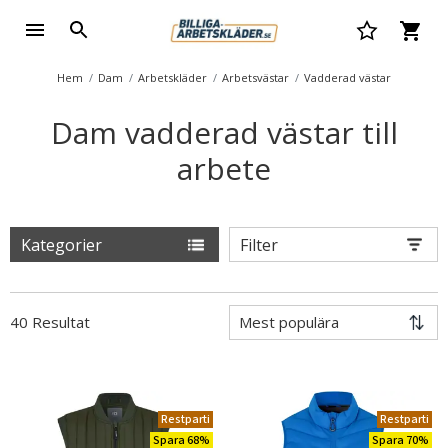
Hem
Dam
Arbetskläder
Arbetsvästar
Vadderad västar
Dam vadderad västar till
arbete
Kategorier
Filter
40 Resultat
Restparti
Restparti
Spara 68%
Spara 70%