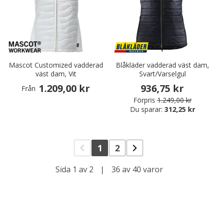
Mascot Customized vadderad
Blåkläder vadderad väst dam,
väst dam, Vit
Svart/Varselgul
1.209,00 kr
936,75 kr
Från
Förpris
1.249,00 kr
Du sparar:
312,25 kr
1
2
Sida 1 av 2
|
36 av 40 varor