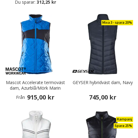
Du sparar:
312,25 kr
Mixa 3 - spara 20%
Mascot Accelerate termoväst
GEYSER hybridväst dam, Navy
dam, Azurblå/Mörk Marin
915,00 kr
745,00 kr
Från
Kampanj
Spara 25%