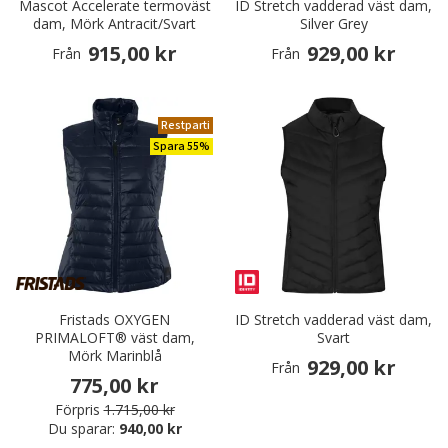
Mascot Accelerate termoväst
ID Stretch vadderad väst dam,
dam, Mörk Antracit/Svart
Silver Grey
915,00 kr
929,00 kr
Från
Från
Restparti
Spara 55%
Fristads OXYGEN
ID Stretch vadderad väst dam,
PRIMALOFT® väst dam,
Svart
Mörk Marinblå
929,00 kr
Från
775,00 kr
Förpris
1.715,00 kr
Du sparar:
940,00 kr