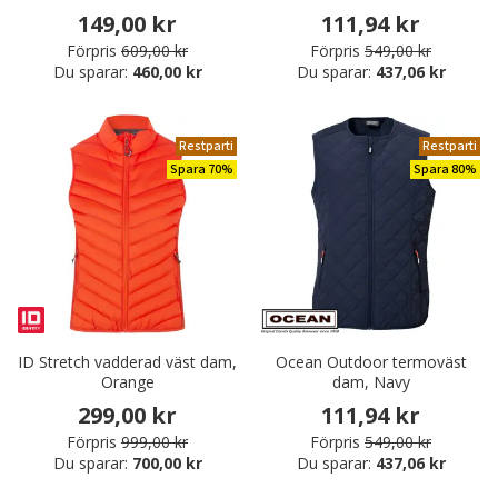
149,00 kr
111,94 kr
Förpris
609,00 kr
Förpris
549,00 kr
Du sparar:
460,00 kr
Du sparar:
437,06 kr
Restparti
Restparti
Spara 70%
Spara 80%
ID Stretch vadderad väst dam,
Ocean Outdoor termoväst
Orange
dam, Navy
299,00 kr
111,94 kr
Förpris
999,00 kr
Förpris
549,00 kr
Du sparar:
700,00 kr
Du sparar:
437,06 kr