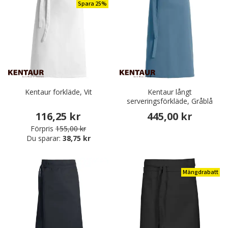
Spara 25%
Kentaur forkläde, Vit
Kentaur långt
serveringsförkläde, Gråblå
116,25 kr
445,00 kr
Förpris
155,00 kr
Du sparar:
38,75 kr
Mängdrabatt