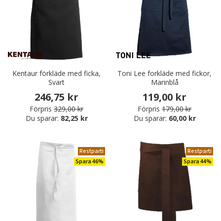
Kentaur förkläde med ficka,
Toni Lee forkläde med fickor,
Svart
Marinblå
246,75 kr
119,00 kr
Förpris
329,00 kr
Förpris
179,00 kr
Du sparar:
82,25 kr
Du sparar:
60,00 kr
Restparti
Restparti
Spara 46%
Spara 44%