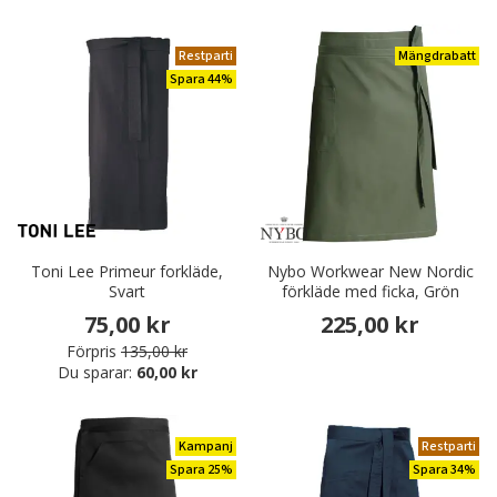
Restparti
Mängdrabatt
Spara 44%
Toni Lee Primeur forkläde,
Nybo Workwear New Nordic
Svart
förkläde med ficka, Grön
75,00 kr
225,00 kr
Förpris
135,00 kr
Du sparar:
60,00 kr
Kampanj
Restparti
Spara 25%
Spara 34%