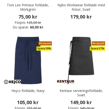
Toni Lee Primeur forkläde,
Nybo Workwear förkläde med
Mörkgrön
fickor, Svart
75,00 kr
179,00 kr
Förpris
135,00 kr
Du sparar:
60,00 kr
Restparti
Restparti
Spara 59%
Spara 57%
Hejco förkläde, Navy
Kentaur serveringsförkläde,
Svart
105,00 kr
149,00 kr
Förpris
255,00 kr
Förpris
345,00 kr