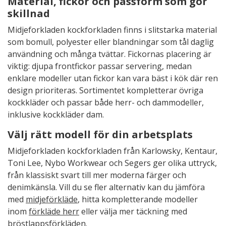
Material, fickor och passform som gör
skillnad
Midjeforkladen kockforkladen finns i slitstarka material
som bomull, polyester eller blandningar som tål daglig
användning och många tvättar. Fickornas placering är
viktig: djupa frontfickor passar servering, medan
enklare modeller utan fickor kan vara bäst i kök där ren
design prioriteras. Sortimentet kompletterar övriga
kockkläder och passar både herr- och dammodeller,
inklusive kockkläder dam.
Välj rätt modell för din arbetsplats
Midjeforkladen kockforkladen från Karlowsky, Kentaur,
Toni Lee, Nybo Workwear och Segers ger olika uttryck,
från klassiskt svart till mer moderna färger och
denimkänsla. Vill du se fler alternativ kan du jämföra
med
midjeförkläde
, hitta kompletterande modeller
inom
förkläde herr
eller välja mer täckning med
bröstlappsförkläden
.