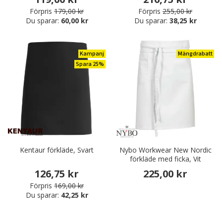
Förpris
179,00 kr
Förpris
255,00 kr
Du sparar:
60,00 kr
Du sparar:
38,25 kr
Kampanj
Mängdrabatt
Spara 25%
Kentaur förkläde, Svart
Nybo Workwear New Nordic
förkläde med ficka, Vit
126,75 kr
225,00 kr
Förpris
169,00 kr
Du sparar:
42,25 kr