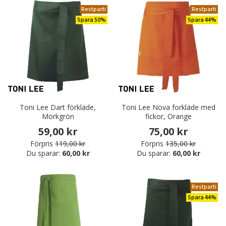
Restparti
Restparti
Spara 50%
Spara 44%
Toni Lee Dart förkläde,
Toni Lee Nova forkläde med
Mörkgrön
fickor, Orange
59,00 kr
75,00 kr
Förpris
119,00 kr
Förpris
135,00 kr
Du sparar:
60,00 kr
Du sparar:
60,00 kr
Restparti
Spara 44%