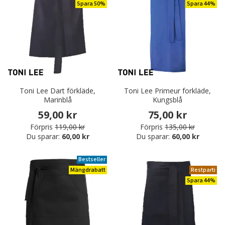
Spara 50%
Spara 44%
Toni Lee Dart förkläde,
Toni Lee Primeur forkläde,
Marinblå
Kungsblå
59,00 kr
75,00 kr
Förpris
119,00 kr
Förpris
135,00 kr
Du sparar:
60,00 kr
Du sparar:
60,00 kr
Bestseller
Mängdrabatt
Restparti
Spara 44%