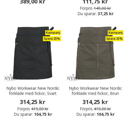
389,00 kr
111,75 kr
Förpris
149,00 kr
Du sparar:
37,25 kr
Kampanj
Kampanj
Spara 25%
Spara 25%
Nybo Workwear New Nordic
Nybo Workwear New Nordic
förkläde med fickor, Svart
förkläde med fickor, Brun
314,25 kr
314,25 kr
Förpris
419,00 kr
Förpris
419,00 kr
Du sparar:
104,75 kr
Du sparar:
104,75 kr