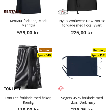
Kentaur förkläde, Mörk
Nybo Workwear New Nordic
Marinblå
förkläde med ficka, Svart
539,00 kr
225,00 kr
Restparti
Kampanj
Spara 34%
Spara 15%
Toni Lee forkläde med fickor,
Segers 4576 förkläde med
Randig
fickor, Dark navy
119,00 kr
216,75 kr