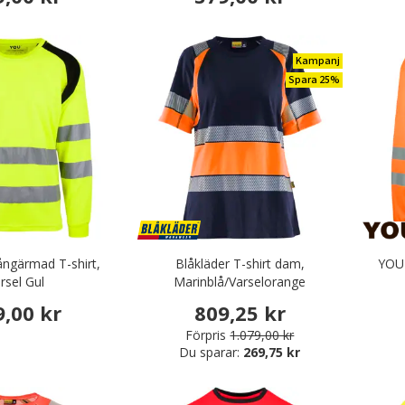
Kampanj
Spara 25%
ngärmad T-shirt,
Blåkläder T-shirt dam,
YOU 
rsel Gul
Marinblå/Varselorange
9,00 kr
809,25 kr
Förpris
1.079,00 kr
Du sparar:
269,75 kr