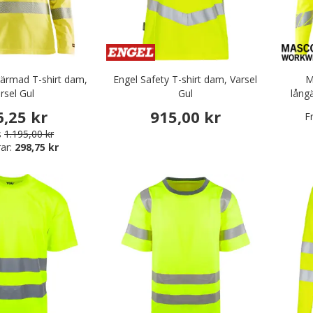
gärmad T-shirt dam,
Engel Safety T-shirt dam, Varsel
M
rsel Gul
Gul
lång
6,25 kr
915,00 kr
F
s
1.195,00 kr
ar:
298,75 kr