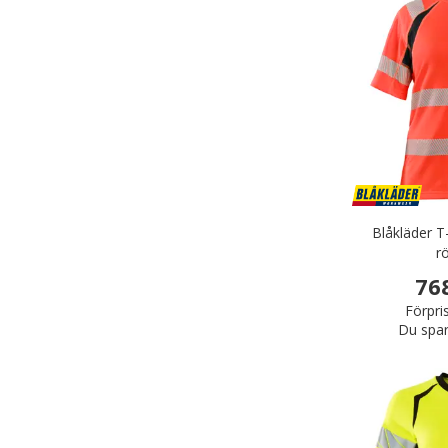
Blåkläder T
r
76
Förpri
Du spar