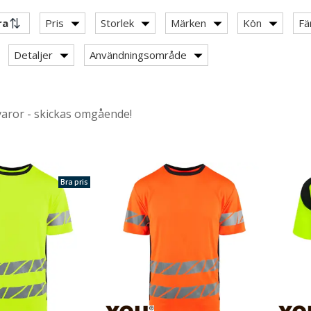
Pris
Storlek
Märken
Kön
Fä
Detaljer
Användningsområde
 overalls
varor - skickas omgående!
bomull
kort ärm
hirts
Bra pris
rund hals
V-ringning
ategory: T-shirts med varsel
 T-shirts