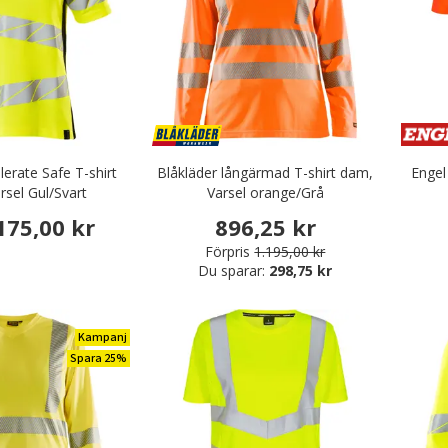
erate Safe T-shirt
Blåkläder långärmad T-shirt dam,
Engel
rsel Gul/Svart
Varsel orange/Grå
175,00 kr
896,25 kr
Förpris
1.195,00 kr
Du sparar:
298,75 kr
Kampanj
Spara 25%