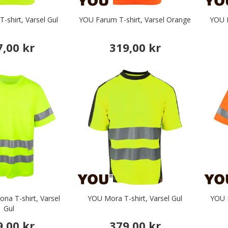
-shirt, Varsel Gul
YOU Farum T-shirt, Varsel Orange
YOU K
7,00 kr
319,00 kr
rbetskläder
r & Serveringskläder
nikkläder
äder & Fritidskläder
na T-shirt, Varsel
YOU Mora T-shirt, Varsel Gul
YOU L
Gul
9,00 kr
379,00 kr