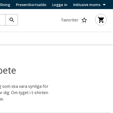
llning
Presentkortsaldo
Logga in
Inklusive moms
Favoriter
bete
ig som ska vara synliga för
r dig. Om tyget i t-shirten
us.