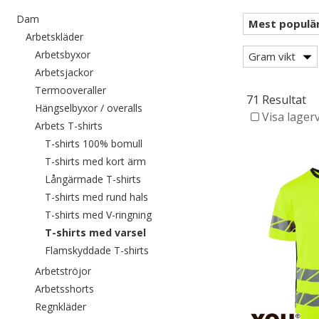
Filtrera efter category: Dam
Dam
Filtrera efter category: Arbetskläder
Arbetskläder
Filtrera efter category: Arbetsbyxor
Arbetsbyxor
Gram vikt
Filtrera efter category: Arbetsjackor
Arbetsjackor
Filtrera efter category: Termooveraller
Termooveraller
71 Resultat
Filtrera efter category: Hängselbyxor /
Hängselbyxor / overalls
Visa lager
Filtrera efter category: Arbets T-shirts
Arbets T-shirts
Filtrera efter category: T-shirts 100% 
T-shirts 100% bomull
Filtrera efter category: T-shirts med 
T-shirts med kort ärm
Filtrera efter category: Långärmade T-s
Långärmade T-shirts
Filtrera efter category: T-shirts med 
T-shirts med rund hals
Filtrera efter category: T-shirts med 
T-shirts med V-ringning
Valda För närvarande sorterad efter c
T-shirts med varsel
Filtrera efter category: Flamskyddade
Flamskyddade T-shirts
Filtrera efter category: Arbetströjor
Arbetströjor
Filtrera efter category: Arbetsshorts
Arbetsshorts
Filtrera efter category: Regnkläder
Regnkläder