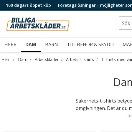
100 dagars öppet köp
Företagslösningar - möjligheter so
HERR
DAM
BARN
TILLBEHÖR & SKYDD
MÄ
Hem
Dam
Arbetskläder
Arbets T-shirts
T-shirts med va
Dam
Säkerhets-t-shirts betyder
omgivningen. Det är du med
är