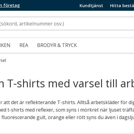
m företag
Kundtjänst
Hitta bestä
RKEN
REA
BRODYR & TRYCK
rsel
 T-shirts med varsel till ar
 att det är reflekterande T-shirts. Alltså arbetskläder för d
 t-shirts med reflexer, som syns i mörkret när ljuset träffa
 fluorescerande gult, orange eller rött syns du även i dagslj