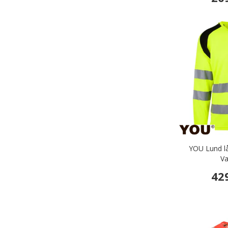
YOU Lund lå
Va
42