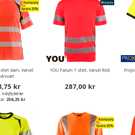
Kampanj
Bra pris
Spara 25%
-shirt dam, Varsel
YOU Farum T-shirt, Varsel Röd
ProJo
öd/svart
8,75 kr
287,00 kr
s
1.025,00 kr
ar:
256,25 kr
Kampanj
Spara 25%