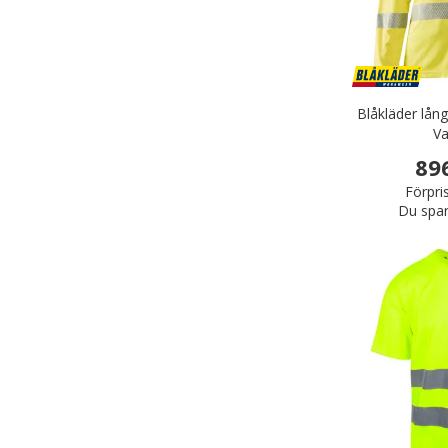
Blåkläder lån
Va
89
Förpri
Du spar