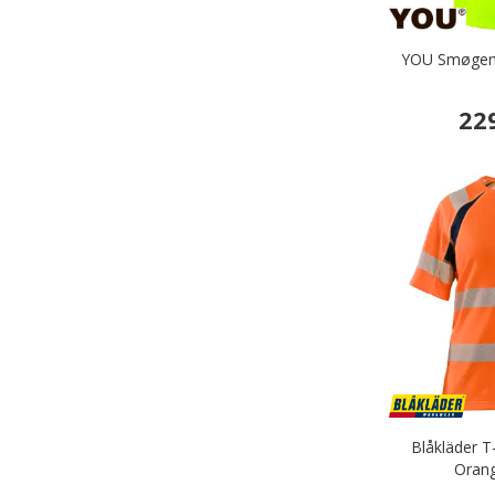
YOU Smøgen T
22
Blåkläder T
Orang