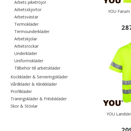
Filtrera efter category: Arbets piketröjor
Arbets piketröjor
Filtrera efter category: Arbetsskjortor
Arbetsskjortor
YOU Farum T
Filtrera efter category: Arbetsvästar
Arbetsvästar
Filtrera efter category: Termokläder
Termokläder
28
Filtrera efter category: Termounderkläder
Termounderkläder
Filtrera efter category: Arbetskjolar
Arbetskjolar
Filtrera efter category: Arbetsrockar
Arbetsrockar
Filtrera efter category: Underkläder
Underkläder
Filtrera efter category: Uniformskläder
Uniformskläder
Filtrera efter category: Tillbehör till a
Tillbehör till arbetskläder
Filtrera efter category: Kockkläde
Kockkläder & Serveringskläder
Filtrera efter category: Vårdkläder & Kli
Vårdkläder & Klinikkläder
Filtrera efter category: Profilkläder
Profilkläder
Filtrera efter category: Träningskl
Träningskläder & Fritidskläder
Filtrera efter category: Skor & Stövlar
Skor & Stövlar
YOU Landskro
20