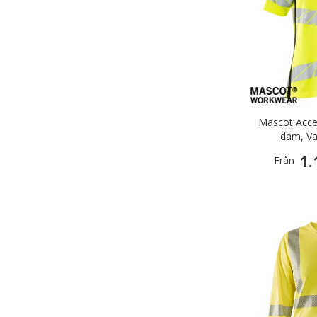
Mascot Accel
dam, Va
1.
Från