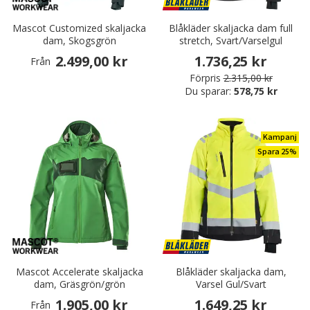
Mascot Customized skaljacka
Blåkläder skaljacka dam full
dam, Skogsgrön
stretch, Svart/Varselgul
2.499,00 kr
1.736,25 kr
Från
Förpris
2.315,00 kr
Du sparar:
578,75 kr
Kampanj
Spara 25%
Mascot Accelerate skaljacka
Blåkläder skaljacka dam,
dam, Gräsgrön/grön
Varsel Gul/Svart
1.905,00 kr
1.649,25 kr
Från