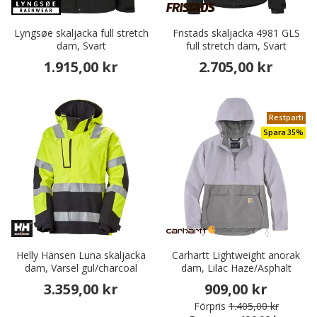
Lyngsøe skaljacka full stretch
Fristads skaljacka 4981 GLS
dam, Svart
full stretch dam, Svart
1.915,00 kr
2.705,00 kr
Restparti
Spara 35%
Helly Hansen Luna skaljacka
Carhartt Lightweight anorak
dam, Varsel gul/charcoal
dam, Lilac Haze/Asphalt
3.359,00 kr
909,00 kr
Förpris
1.405,00 kr