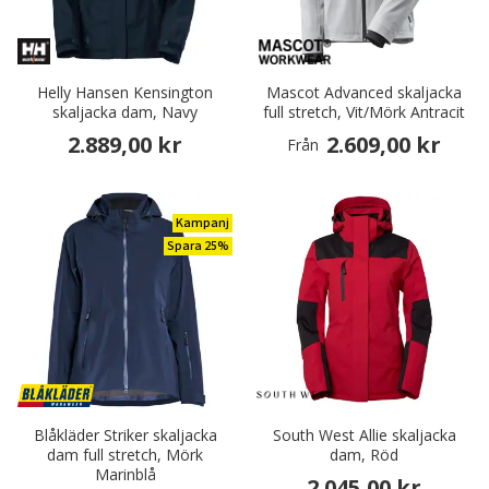
Helly Hansen Kensington
Mascot Advanced skaljacka
skaljacka dam, Navy
full stretch, Vit/Mörk Antracit
2.889,00 kr
2.609,00 kr
Från
Kampanj
Spara 25%
Blåkläder Striker skaljacka
South West Allie skaljacka
dam full stretch, Mörk
dam, Röd
Marinblå
2.045,00 kr