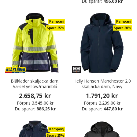
Du sparar:
496,00 kr
Kampanj
Kampanj
Spara 25%
Spara 20%
Blåkläder skaljacka dam,
Helly Hansen Manchester 2.0
Varsel yellow/marinblå
skaljacka dam, Navy
2.658,75 kr
1.791,20 kr
Förpris
3.545,00 kr
Förpris
2.239,00 kr
Du sparar:
886,25 kr
Du sparar:
447,80 kr
Kampanj
Spara 25%