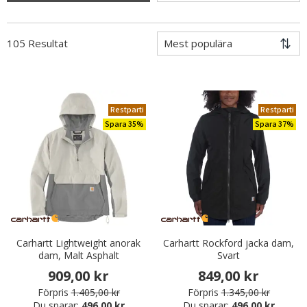
105 Resultat
Restparti
Restparti
Spara 35%
Spara 37%
Carhartt Lightweight anorak
Carhartt Rockford jacka dam,
dam, Malt Asphalt
Svart
909,00 kr
849,00 kr
Förpris
1.405,00 kr
Förpris
1.345,00 kr
Du sparar:
496,00 kr
Du sparar:
496,00 kr