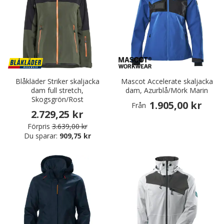
Blåkläder Striker skaljacka
Mascot Accelerate skaljacka
dam full stretch,
dam, Azurblå/Mörk Marin
Skogsgrön/Rost
1.905,00 kr
Från
2.729,25 kr
Förpris
3.639,00 kr
Du sparar:
909,75 kr