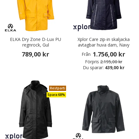
ELKA Dry Zone D-Lux PU
Xplor Care zip-in skaljacka
regnrock, Gul
avtagbar huva dam, Navy
789,00 kr
1.756,00 kr
Från
Förpris
2.195,00 kr
Du sparar:
439,00 kr
Restparti
Spara 68%