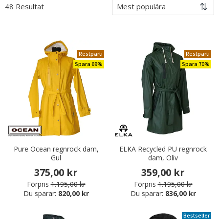
48 Resultat
Restparti
Restparti
Spara 69%
Spara 70%
Pure Ocean regnrock dam,
ELKA Recycled PU regnrock
Gul
dam, Oliv
375,00 kr
359,00 kr
Förpris
1.195,00 kr
Förpris
1.195,00 kr
Du sparar:
820,00 kr
Du sparar:
836,00 kr
Bestseller