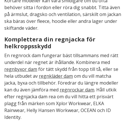
Kortare modeller kan vara smidigare om du ofta
behöver sitta i fordon eller röra dig snabbt. Titta även
på ärmslut, dragsko och ventilation, särskilt om jackan
ska bäras över fleece, hoodie eller andra lager under
skiftande väder.
Komplettera din regnjacka för
helkroppsskydd
En regnrock dam fungerar bäst tillsammans med rätt
underdel när regnet är ihållande. Kombinera med
regnbyxor dam
för tätt skydd från topp till tå, eller se
hela utbudet av
regnkläder dam
om du vill matcha
jacka, byxa och tillbehör. Föredrar du längre modeller
kan du även jämföra med
regnrockar dam
. Håll utkik
efter regnjacka dam rea om du vill hitta ett prisvärt
plagg från märken som Xplor Workwear, ELKA
Rainwear, Helly Hansen Workwear, OCEAN och ID
Identity.