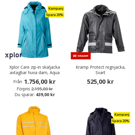
Kampanj
Spara 20%
Xplor Care zip-in skaljacka
Kramp Protect regnjacka,
avtagbar huva dam, Aqua
Svart
1.756,00 kr
525,00 kr
Från
Förpris
2.195,00 kr
Du sparar:
439,00 kr
Kampanj
Spara 20%