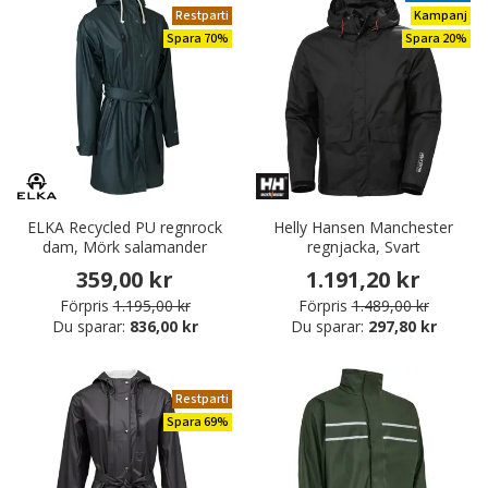
Restparti
Kampanj
Spara 70%
Spara 20%
ELKA Recycled PU regnrock
Helly Hansen Manchester
dam, Mörk salamander
regnjacka, Svart
359,00 kr
1.191,20 kr
Förpris
1.195,00 kr
Förpris
1.489,00 kr
Du sparar:
836,00 kr
Du sparar:
297,80 kr
Restparti
Spara 69%