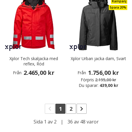
Kampanj
Spara 20%
Xplor Tech skaljacka med
Xplor Urban jacka dam, Svart
reflex, Röd
2.465,00 kr
1.756,00 kr
Från
Från
Förpris
2.195,00 kr
Du sparar:
439,00 kr
1
2
Sida 1 av 2
|
36 av 48 varor