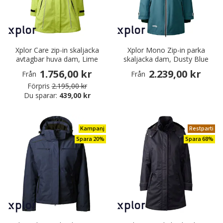
Xplor Care zip-in skaljacka
Xplor Mono Zip-in parka
avtagbar huva dam, Lime
skaljacka dam, Dusty Blue
1.756,00 kr
2.239,00 kr
Från
Från
Förpris
2.195,00 kr
Du sparar:
439,00 kr
Kampanj
Restparti
Spara 20%
Spara 68%