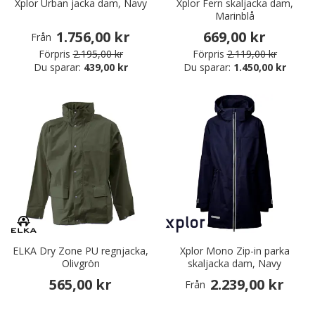
Xplor Urban jacka dam, Navy
Xplor Fern skaljacka dam,
Marinblå
1.756,00 kr
669,00 kr
Från
Förpris
2.195,00 kr
Förpris
2.119,00 kr
Du sparar:
439,00 kr
Du sparar:
1.450,00 kr
ELKA Dry Zone PU regnjacka,
Xplor Mono Zip-in parka
Olivgrön
skaljacka dam, Navy
565,00 kr
2.239,00 kr
Från