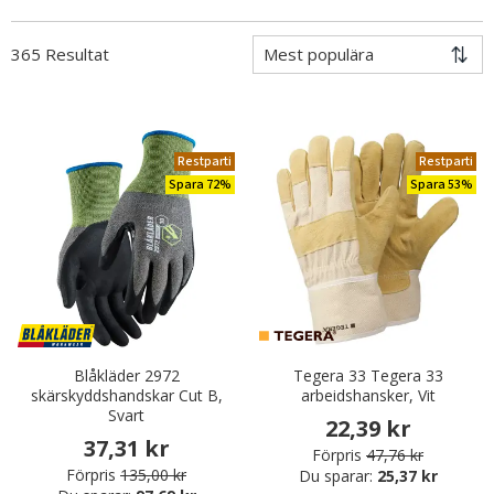
365 Resultat
Restparti
Restparti
Spara 72%
Spara 53%
Blåkläder 2972
Tegera 33 Tegera 33
skärskyddshandskar Cut B,
arbeidshansker, Vit
Svart
22,39 kr
37,31 kr
Förpris
47,76 kr
Förpris
135,00 kr
Du sparar:
25,37 kr