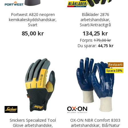
Portwest A820 neopren
Blåkläder 2876
kemikalieskyddshandskar,
arbetshandskar,
Svart
Svart/Antracitgrå
85,00 kr
134,25 kr
Förpris
179,00 kr
Du sparar:
44,75 kr
Restparti
Spara 58%
Snickers Specialized Tool
OX-ON NBR Comfort 8303
Glove arbetshandske,
arbetshandskar, Blå/Natur