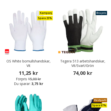
Kampanj
Bra pris
Spara 25%
OS White bomullshandskar,
Tegera 513 arbetshandskar,
Vit
Vit/Svart/Grön
11,25 kr
74,00 kr
Förpris
15,00 kr
Du sparar:
3,75 kr
Restparti
Spara 67%