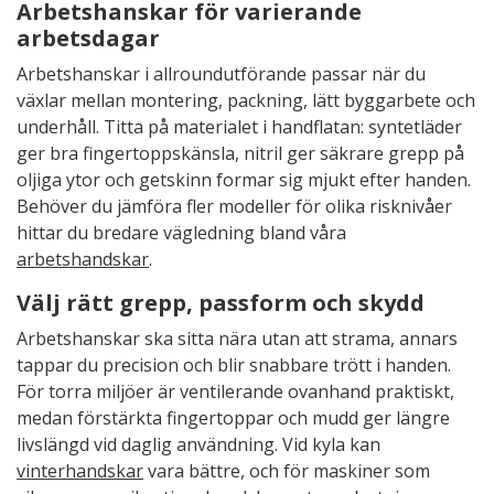
Arbetshanskar för varierande
arbetsdagar
Arbetshanskar i allroundutförande passar när du
växlar mellan montering, packning, lätt byggarbete och
underhåll. Titta på materialet i handflatan: syntetläder
ger bra fingertoppskänsla, nitril ger säkrare grepp på
oljiga ytor och getskinn formar sig mjukt efter handen.
Behöver du jämföra fler modeller för olika risknivåer
hittar du bredare vägledning bland våra
arbetshandskar
.
Välj rätt grepp, passform och skydd
Arbetshanskar ska sitta nära utan att strama, annars
tappar du precision och blir snabbare trött i handen.
För torra miljöer är ventilerande ovanhand praktiskt,
medan förstärkta fingertoppar och mudd ger längre
livslängd vid daglig användning. Vid kyla kan
vinterhandskar
vara bättre, och för maskiner som