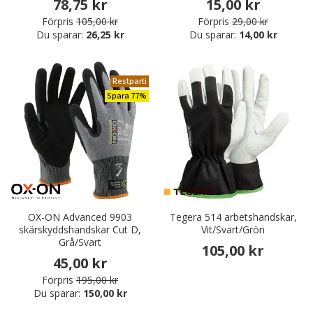
78,75 kr
15,00 kr
Förpris
105,00 kr
Förpris
29,00 kr
Du sparar:
26,25 kr
Du sparar:
14,00 kr
Restparti
Spara 77%
OX-ON Advanced 9903
Tegera 514 arbetshandskar,
skärskyddshandskar Cut D,
Vit/Svart/Grön
Grå/Svart
105,00 kr
45,00 kr
Förpris
195,00 kr
Du sparar:
150,00 kr