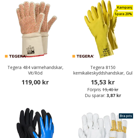
Kampanj
Spara 20%
Tegera 484 värmehandskar,
Tegera 8150
Vit/Röd
kemikalieskyddshandskar, Gul
119,00 kr
15,53 kr
Förpris
19,40 kr
Du sparar:
3,87 kr
Bra pris