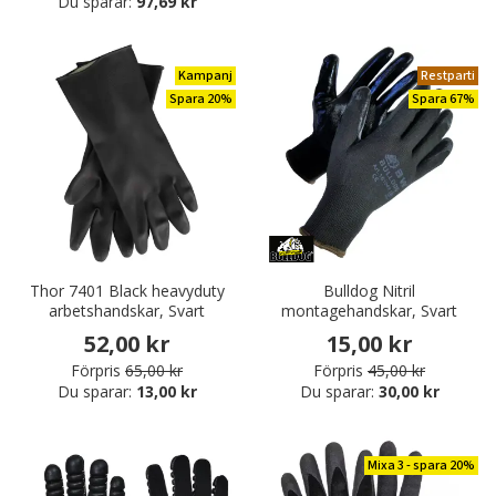
Du sparar:
97,69 kr
Kampanj
Restparti
Spara 20%
Spara 67%
Thor 7401 Black heavyduty
Bulldog Nitril
arbetshandskar, Svart
montagehandskar, Svart
52,00 kr
15,00 kr
Förpris
65,00 kr
Förpris
45,00 kr
Du sparar:
13,00 kr
Du sparar:
30,00 kr
Mixa 3 - spara 20%