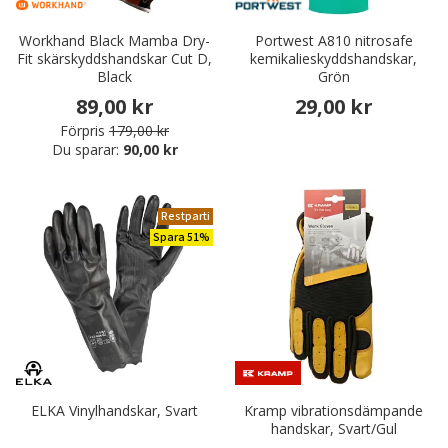
Workhand Black Mamba Dry-
Portwest A810 nitrosafe
Fit skärskyddshandskar Cut D,
kemikalieskyddshandskar,
Black
Grön
89,00 kr
29,00 kr
Förpris
179,00 kr
Du sparar:
90,00 kr
Restparti
Spara 51%
ELKA Vinylhandskar, Svart
Kramp vibrationsdämpande
handskar, Svart/Gul