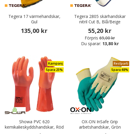
Tegera 17 värmehandskar,
Tegera 2805 skärhandskar
Gul
nitril Cut B, Blå/Beige
135,00 kr
55,20 kr
Förpris
69,00 kr
Du sparar:
13,80 kr
Kampanj
Restparti
Spara 25%
Spara 48%
Showa PVC 620
OX-ON InSafe Grip
kemikalieskyddshandskar, Röd
arbetshandskar, Grön