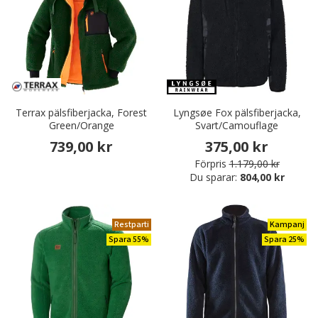
Terrax pälsfiberjacka, Forest
Lyngsøe Fox pälsfiberjacka,
Green/Orange
Svart/Camouflage
739,00 kr
375,00 kr
Förpris
1.179,00 kr
Du sparar:
804,00 kr
Restparti
Kampanj
Spara 55%
Spara 25%