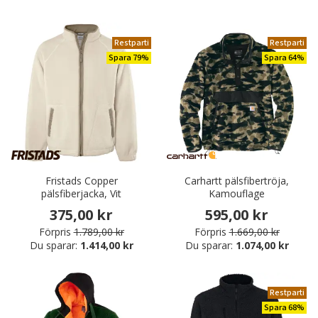
Restparti
Restparti
Spara 79%
Spara 64%
Fristads Copper
Carhartt pälsfibertröja,
pälsfiberjacka, Vit
Kamouflage
375,00 kr
595,00 kr
Förpris
1.789,00 kr
Förpris
1.669,00 kr
Du sparar:
1.414,00 kr
Du sparar:
1.074,00 kr
Restparti
Spara 68%