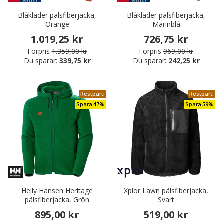
Blåkläder pälsfiberjacka,
Blåkläder pälsfiberjacka,
Orange
Marinblå
1.019,25 kr
726,75 kr
Förpris
1.359,00 kr
Förpris
969,00 kr
Du sparar:
339,75 kr
Du sparar:
242,25 kr
Restparti
Restparti
Spara 47%
Spara 59%
Helly Hansen Heritage
Xplor Lawn pälsfiberjacka,
pälsfiberjacka, Grön
Svart
895,00 kr
519,00 kr