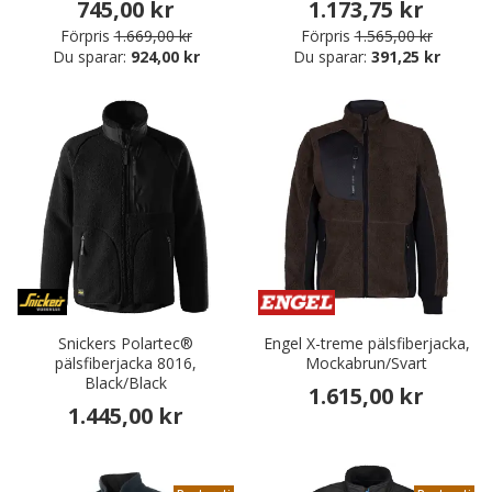
745,00 kr
1.173,75 kr
Förpris
1.669,00 kr
Förpris
1.565,00 kr
Du sparar:
924,00 kr
Du sparar:
391,25 kr
Snickers Polartec®
Engel X-treme pälsfiberjacka,
pälsfiberjacka 8016,
Mockabrun/Svart
Black/Black
1.615,00 kr
1.445,00 kr