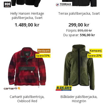
Helly Hansen Heritage
Terrax pälsfiberjacka, Svart
pälsfiberjacka, Svart
1.489,00 kr
299,00 kr
Förpris
895,00 kr
Du sparar:
596,00 kr
Restparti
Kampanj
Spara 55%
Spara 25%
Carhartt pälsfibertröja,
Blåkläder pälsfiberjacka,
Oxblood Red
Höstgrön