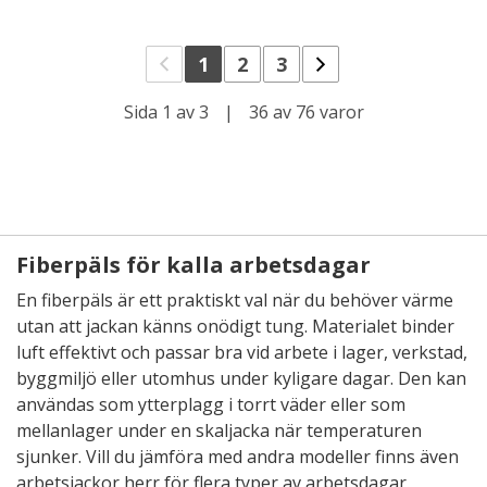
1
2
3
Sida 1 av 3
|
36 av 76 varor
Fiberpäls för kalla arbetsdagar
En fiberpäls är ett praktiskt val när du behöver värme
utan att jackan känns onödigt tung. Materialet binder
luft effektivt och passar bra vid arbete i lager, verkstad,
byggmiljö eller utomhus under kyligare dagar. Den kan
användas som ytterplagg i torrt väder eller som
mellanlager under en skaljacka när temperaturen
sjunker. Vill du jämföra med andra modeller finns även
arbetsjackor herr
för flera typer av arbetsdagar.