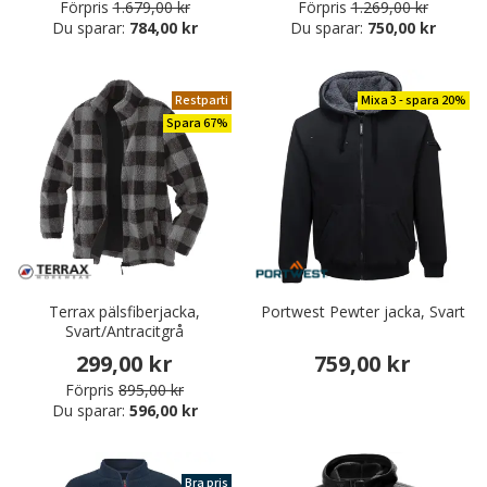
Förpris
1.679,00 kr
Förpris
1.269,00 kr
Du sparar:
784,00 kr
Du sparar:
750,00 kr
Restparti
Mixa 3 - spara 20%
Spara 67%
Terrax pälsfiberjacka,
Portwest Pewter jacka, Svart
Svart/Antracitgrå
299,00 kr
759,00 kr
Förpris
895,00 kr
Du sparar:
596,00 kr
Bra pris