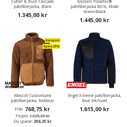
Cutter & Buck Cascade
Snickers Polartec®
pälsfiberjacka, Black
pälsfiberjacka 8016, Khaki
Green/Black
1.345,00 kr
1.445,00 kr
Kampanj
Spara 25%
Mascot Customized
Engel X-treme pälsfiberjacka,
pälsfiberjacka, Nötbrun
Blue Ink/Svart
768,75 kr
1.615,00 kr
Från
Förpris
1.025,00 kr
Du sparar:
256,25 kr