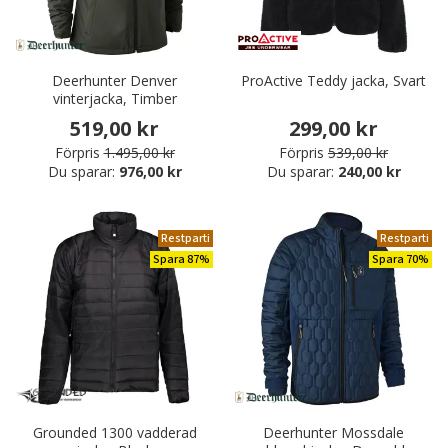
Deerhunter Denver
ProActive Teddy jacka, Svart
vinterjacka, Timber
519,00 kr
299,00 kr
Förpris
1.495,00 kr
Förpris
539,00 kr
Du sparar:
976,00 kr
Du sparar:
240,00 kr
Restparti
Restparti
Spara 87%
Spara 70%
Grounded 1300 vadderad
Deerhunter Mossdale