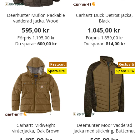
Deerhunter Muflon Packable
Carhartt Duck Detroit jacka,
vadderad jacka, Wood
Black
595,00 kr
1.045,00 kr
Förpris
1.195,00 kr
Förpris
1.859,00 kr
Du sparar:
600,00 kr
Du sparar:
814,00 kr
Restparti
Restparti
Spara 38%
Spara 37%
Carhartt Midweight
Deerhunter Moor vadderad
vinterjacka, Oak Brown
jacka med stickning, Butternut