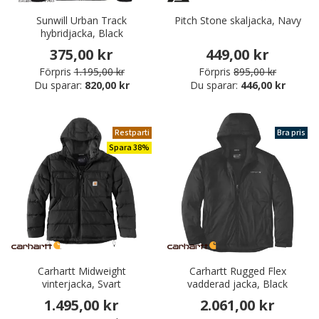
Sunwill Urban Track
Pitch Stone skaljacka, Navy
hybridjacka, Black
375,00 kr
449,00 kr
Förpris
1.195,00 kr
Förpris
895,00 kr
Du sparar:
820,00 kr
Du sparar:
446,00 kr
Restparti
Bra pris
Spara 38%
Carhartt Midweight
Carhartt Rugged Flex
vinterjacka, Svart
vadderad jacka, Black
1.495,00 kr
2.061,00 kr