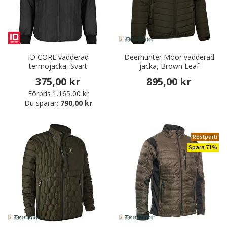
ID CORE vadderad
Deerhunter Moor vadderad
termojacka, Svart
jacka, Brown Leaf
375,00 kr
895,00 kr
Förpris
1.165,00 kr
Du sparar:
790,00 kr
Restparti
Spara 71%