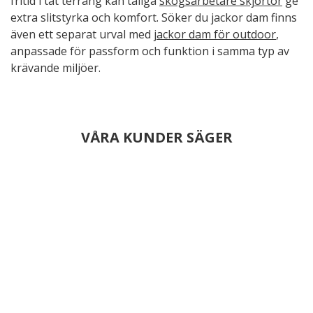
fritid i tät terräng kan tåliga
skogsarbetare skjortor
ge
extra slitstyrka och komfort. Söker du jackor dam finns
även ett separat urval med
jackor dam för outdoor
,
anpassade för passform och funktion i samma typ av
krävande miljöer.
VÅRA KUNDER SÄGER