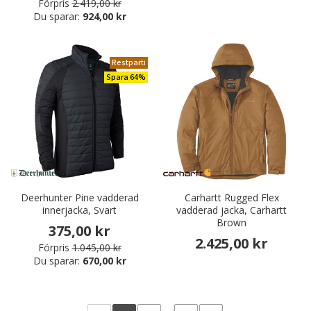
Förpris
2.419,00 kr
Du sparar:
924,00 kr
Restparti
Spara 64%
Deerhunter Pine vadderad
Carhartt Rugged Flex
innerjacka, Svart
vadderad jacka, Carhartt
Brown
375,00 kr
2.425,00 kr
Förpris
1.045,00 kr
Du sparar:
670,00 kr