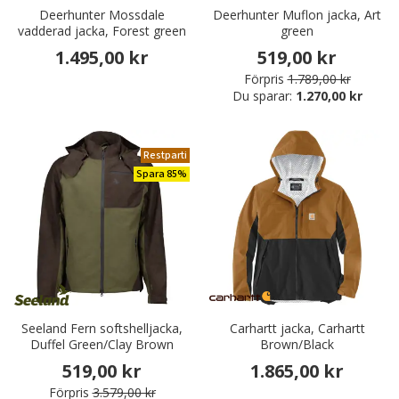
Deerhunter Mossdale
Deerhunter Muflon jacka, Art
vadderad jacka, Forest green
green
1.495,00 kr
519,00 kr
Förpris
1.789,00 kr
Du sparar:
1.270,00 kr
Restparti
Spara 85%
Seeland Fern softshelljacka,
Carhartt jacka, Carhartt
Duffel Green/Clay Brown
Brown/Black
519,00 kr
1.865,00 kr
Förpris
3.579,00 kr