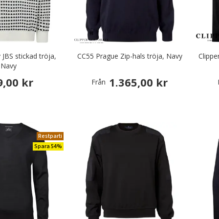
 JBS stickad tröja,
CC55 Prague Zip-hals tröja, Navy
Clippe
Navy
9,00 kr
1.365,00 kr
Från
Restparti
Spara 54%