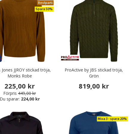
Restparti
Spara 50%
 Jones JJROY stickad tröja,
ProActive by JBS stickad tröja,
Monks Robe
Grön
225,00 kr
819,00 kr
Förpris
449,00 kr
Du sparar:
224,00 kr
Mixa 3 - spara 20%