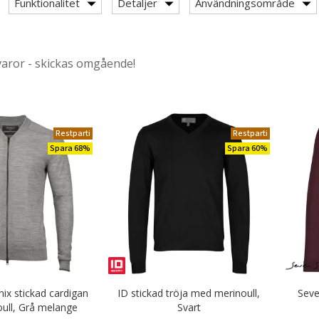
r & Serveringskläder
Funktionalitet
Detaljer
Användningsområde
nikkläder
varor - skickas omgående!
Restparti
Restparti
Spara 68%
Spara 60%
egory: Profil stickade tröjor
s
ade tröjor med V-ringning
de tröjor med rund hals
Stickade tröjor med kort dragkedja
x stickad cardigan
ID stickad tröja med merinoull,
Seve
ull, Grå melange
Svart