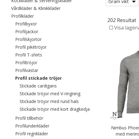
Filtrera efter category: Kockkläde
Kockkläder & Serveringskläder
Gram vikt
Filtrera efter category: Vårdkläder & Kli
Vårdkläder & Klinikkläder
Filtrera efter category: Profilkläder
Profilkläder
202 Resultat
Filtrera efter category: Profilbyxor
Profilbyxor
Visa lager
Filtrera efter category: Profiljackor
Profiljackor
Filtrera efter category: Profilskjortor
Profilskjortor
Filtrera efter category: Profil pikétröjor
Profil pikétröjor
Filtrera efter category: Profil T-shirts
Profil T-shirts
Filtrera efter category: Profiltröjor
Profiltröjor
Filtrera efter category: Profilvästar
Profilvästar
Valda För närvarande sorterad efter cat
Profil stickade tröjor
Filtrera efter category: Stickade cardigan
Stickade cardigans
Filtrera efter category: Stick
Stickade tröjor med V-ringning
Filtrera efter category: Sticka
Stickade tröjor med rund hals
Filtrera efter category: 
Stickade tröjor med kort dragkedja
Filtrera efter category: Profil tillbehör
Profil tillbehör
Filtrera efter category: Profilunderkläder
Profilunderkläder
Nimbus Phoeni
Filtrera efter category: Profil regnkläder
Profil regnkläder
med merino