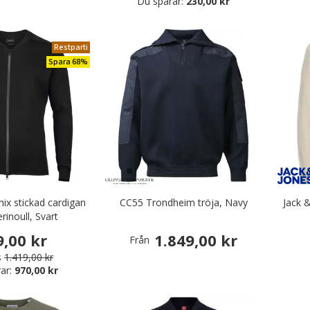
Du sparar:
230,00 kr
Restparti
Spara 68%
x stickad cardigan
CC55 Trondheim tröja, Navy
Jack &
inoull, Svart
9,00 kr
1.849,00 kr
Från
s
1.419,00 kr
ar:
970,00 kr