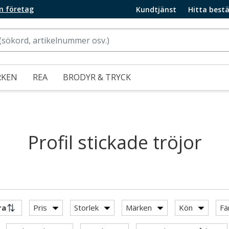
m företag
Kundtjänst
Hitta bestä
RKEN
REA
BRODYR & TRYCK
Profil stickade tröjor
Pris
Storlek
Märken
Kön
Fä