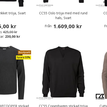
ikket tröja, Svart
CC55 Oslo tröja med med rund
CC
hals, Svart
5,00 kr
1.609,00 kr
Från
F
is
425,00 kr
ar:
230,00 kr
Restparti
Spara 50%
 JJECOOPER stickad
CC55 Copenhagen stickad tröja
Cutt