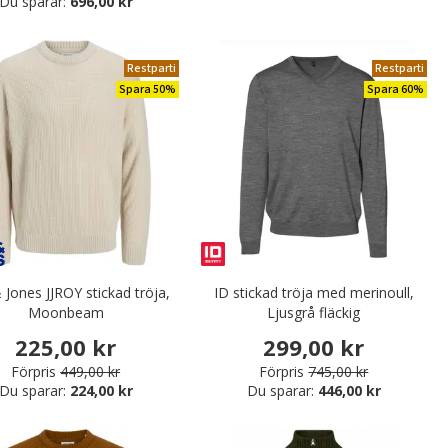
Du sparar:
696,00 kr
Restparti
Restparti
Spara 50%
Spara 60%
 Jones JJROY stickad tröja,
ID stickad tröja med merinoull,
Moonbeam
Ljusgrå fläckig
225,00 kr
299,00 kr
Förpris
449,00 kr
Förpris
745,00 kr
Du sparar:
224,00 kr
Du sparar:
446,00 kr