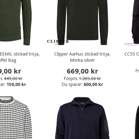
JEEMIL stickad tröja,
Clipper Aarhus stickad tröja,
CC55 Os
ffel Bag
Mörka oliver
9,00 kr
669,00 kr
F
is
449,00 kr
Förpris
1.269,00 kr
ar:
150,00 kr
Du sparar:
600,00 kr