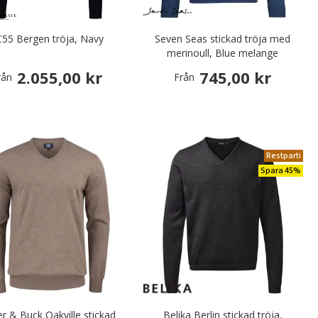
55 Bergen tröja, Navy
Seven Seas stickad tröja med
merinoull, Blue melange
2.055,00 kr
745,00 kr
rån
Från
Restparti
Spara 45%
er & Buck Oakville stickad
Belika Berlin stickad tröja,