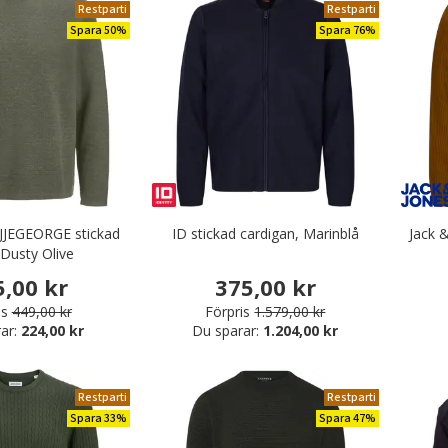
Restparti
Restparti
Spara 50%
Spara 76%
 JJEGEORGE stickad
ID stickad cardigan, Marinblå
Jack &
 Dusty Olive
5,00 kr
375,00 kr
is
449,00 kr
Förpris
1.579,00 kr
ar:
224,00 kr
Du sparar:
1.204,00 kr
Restparti
Restparti
Spara 33%
Spara 47%