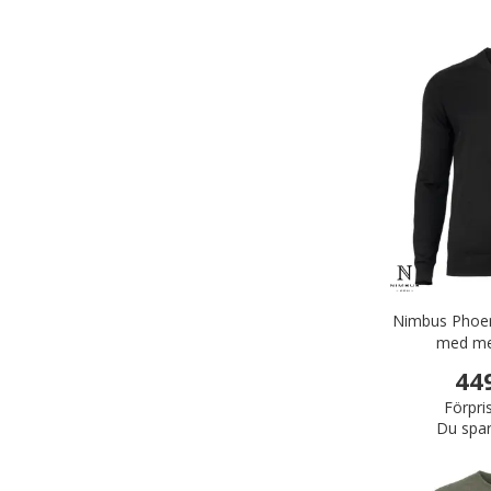
Nimbus Phoeni
med mer
44
Förpri
Du spar