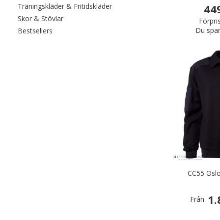
Filtrera efter category: Träningskl
44
Träningskläder & Fritidskläder
Filtrera efter category: Skor & Stövlar
Skor & Stövlar
Förpri
Du spar
Filtrera efter category: Bestsellers
Bestsellers
CC55 Oslo
1.
Från