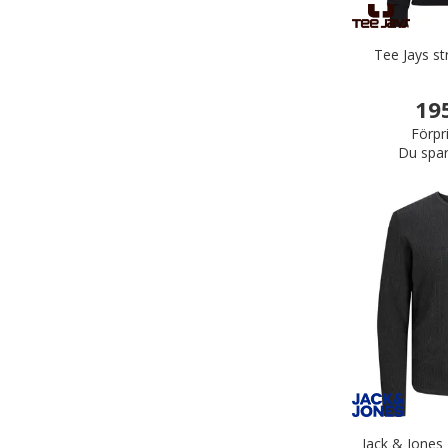
Tee Jays str
19
Förpr
Du spar
Jack & Jones