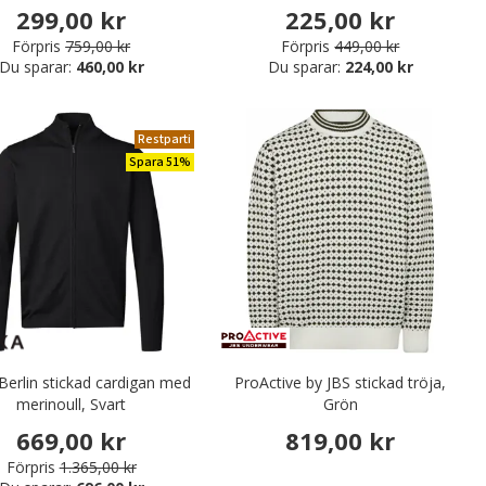
299,00 kr
225,00 kr
Förpris
759,00 kr
Förpris
449,00 kr
Du sparar:
460,00 kr
Du sparar:
224,00 kr
Restparti
Spara 51%
 Berlin stickad cardigan med
ProActive by JBS stickad tröja,
merinoull, Svart
Grön
669,00 kr
819,00 kr
Förpris
1.365,00 kr