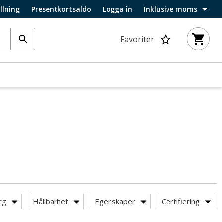
llning
Presentkortsaldo
Logga in
Inklusive moms
Favoriter
rg
Hållbarhet
Egenskaper
Certifiering