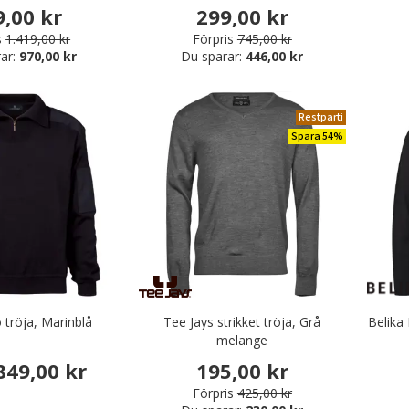
äder & Fritidskläder
9,00 kr
299,00 kr
s
1.419,00 kr
Förpris
745,00 kr
ar:
970,00 kr
Du sparar:
446,00 kr
Restparti
Spara 54%
 tröja, Marinblå
Tee Jays strikket tröja, Grå
Belika
melange
849,00 kr
195,00 kr
Förpris
425,00 kr