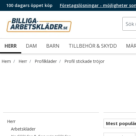
100 dagars öppet köp
Företagslösningar - möjligheter so
HERR
DAM
BARN
TILLBEHÖR & SKYDD
MÄ
Hem
Herr
Profilkläder
Profil stickade tröjor
Filtrera efter category: Herr
Herr
Filtrera efter category: Arbetskläder
Arbetskläder