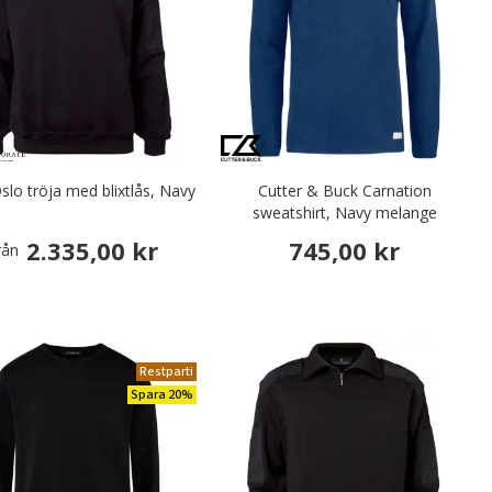
lo tröja med blixtlås, Navy
Cutter & Buck Carnation
sweatshirt, Navy melange
2.335,00 kr
745,00 kr
rån
Restparti
Spara 20%