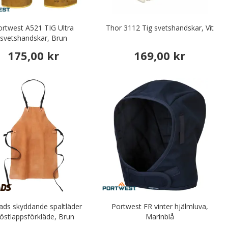
ortwest A521 TIG Ultra
Thor 3112 Tig svetshandskar, Vit
svetshandskar, Brun
175,00 kr
169,00 kr
tads skyddande spaltläder
Portwest FR vinter hjälmluva,
östlappsförkläde, Brun
Marinblå