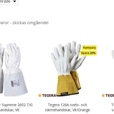
mråde
 overalls
varor - skickas omgående!
Kampanj
Spara 20%
 Supreme 2602 TIG
Tegera 126A svets- och
T
rbetskläder
andskar, Vit
värmehandskar, Vit/Orange
v