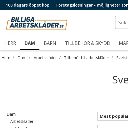
100 dagars öppet köp
Företagslösningar - möjligheter so
HERR
DAM
BARN
TILLBEHÖR & SKYDD
MÄ
Hem
Dam
Arbetskläder
Tillbehör till arbetskläder
Svetst
Sve
Filtrera efter category: Dam
Dam
Filtrera efter category: Arbetskläder
Arbetskläder