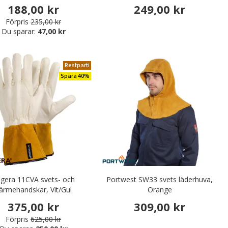
188,00 kr
249,00 kr
Förpris
235,00 kr
Du sparar:
47,00 kr
Restparti
Spara 40%
gera 11CVA svets- och
Portwest SW33 svets läderhuva,
ärmehandskar, Vit/Gul
Orange
375,00 kr
309,00 kr
Förpris
625,00 kr