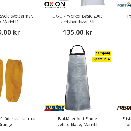
zweld svetsärmar,
OX-ON Worker Basic 2003
P
 Marinblå
svetshandskar, Vit
9,00 kr
135,00 kr
Kampanj
Spara 25%
 läder svetsärmar,
Blåkläder Anti-Flame
Fris
Orange
svetsförkläde, Marinblå
br