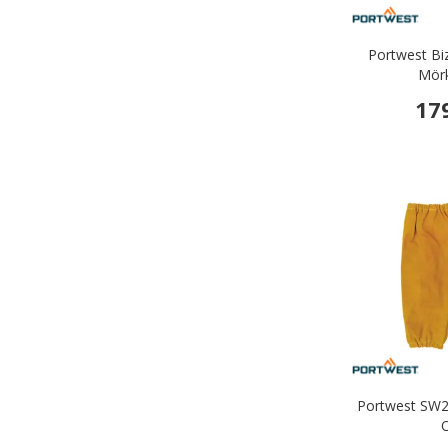
Portwest Bi
Mörk
17
Portwest SW20