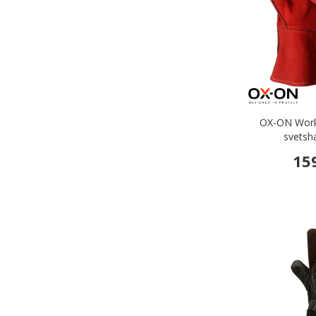
OX-ON Work
svetsh
15