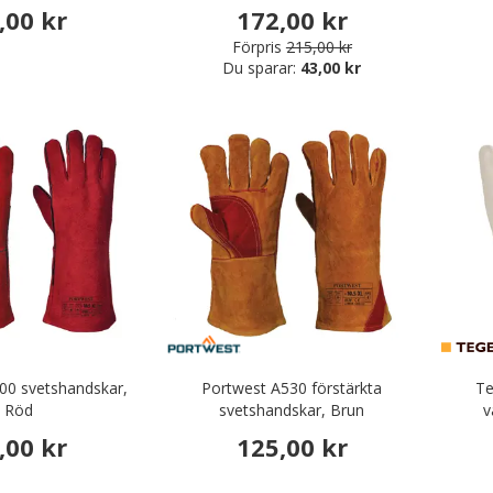
,00 kr
172,00 kr
ygshållare / verktygshank
Förpris
215,00 kr
Du sparar:
43,00 kr
: Svetstillbehör
r & Serveringskläder
nikkläder
äder & Fritidskläder
00 svetshandskar,
Portwest A530 förstärkta
Te
Röd
svetshandskar, Brun
v
,00 kr
125,00 kr