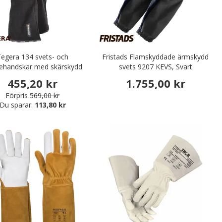
Tegera 134 svets- och
Fristads Flamskyddade ärmskydd
ehandskar med skärskydd
svets 9207 KEVS, Svart
Cut C, Svart/Brun
455,20 kr
1.755,00 kr
Förpris
569,00 kr
Du sparar:
113,80 kr