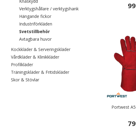
Filtrera efter category: Knäskydd
Knäskydd
99
Filtrera efter category: Verkt
Verktygshållare / verktygshank
Filtrera efter category: Hängande fickor
Hängande fickor
Filtrera efter category: Industriförkläden
Industriförkläden
Valda För närvarande sorterad efter category
Svetstillbehör
Filtrera efter category: Avtagbara huvor
Avtagbara huvor
Filtrera efter category: Kockkläde
Kockkläder & Serveringskläder
Filtrera efter category: Vårdkläder & Kli
Vårdkläder & Klinikkläder
Filtrera efter category: Profilkläder
Profilkläder
Filtrera efter category: Träningskl
Träningskläder & Fritidskläder
Filtrera efter category: Skor & Stövlar
Skor & Stövlar
Portwest A5
79