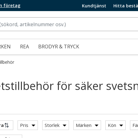
m företag
Kundtjänst
Hitta bestä
RKEN
REA
BRODYR & TRYCK
illbehör
tstillbehör för säker svets
Pris
Storlek
Märken
Kön
Fä