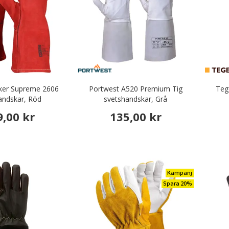
er Supreme 2606
Portwest A520 Premium Tig
Teg
andskar, Röd
svetshandskar, Grå
9,00 kr
135,00 kr
Kampanj
Spara 20%