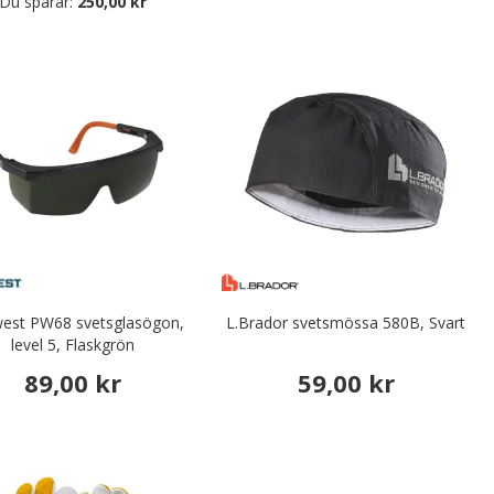
Du sparar:
250,00 kr
west PW68 svetsglasögon,
L.Brador svetsmössa 580B, Svart
level 5, Flaskgrön
89,00 kr
59,00 kr