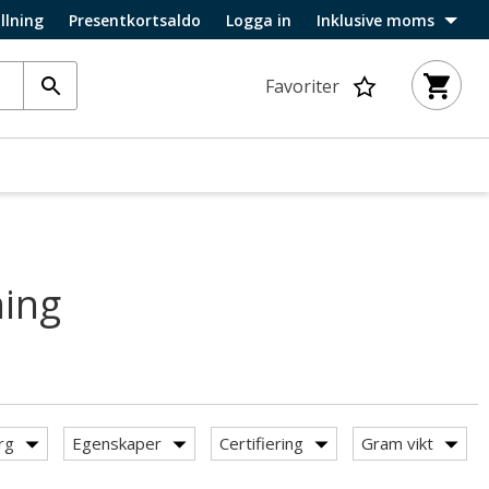
llning
Presentkortsaldo
Logga in
Inklusive moms
Favoriter
ning
rg
Egenskaper
Certifiering
Gram vikt