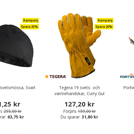
Kampanj
Kampanj
Spara 25%
Spara 20%
 svetsmössa, Svart
Tegera 19 svets- och
Port
värmehandskar, Curry Gul
1,25 kr
127,20 kr
is
255,00 kr
Förpris
159,00 kr
rar:
63,75 kr
Du sparar:
31,80 kr