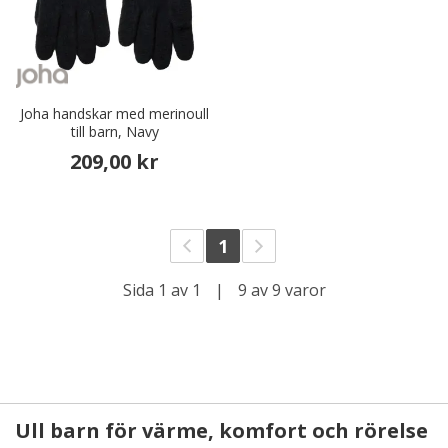
Joha handskar med merinoull
till barn, Navy
209,00 kr
1
Sida 1 av 1
|
9 av 9 varor
Ull barn för värme, komfort och rörelse