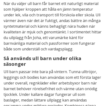
När du väljer ull barn får barnet ett naturligt material
som hjälper kroppen att hålla en jämn temperatur
under lek, vila och transport till förskola eller skola. Ull
värmer även när det är fuktigt, andas bättre än många
syntetmaterial och känns behagligt nära huden när
kvaliteten är mjuk och genomtänkt. I sortimentet hittar
du ullplagg från Joha, ett varumärke känt för
barnvänliga material och passformer som fungerar
både som underställ och vardagsplagg.
Så används ull barn under olika
säsonger
Ull barn passar inte bara på vintern. Tunna ulltröjor,
leggings och bodies kan användas som ett första lager
under overall, regnkläder eller arbetsbyxor barn när
barnet behöver rörelsefrihet och värme utan onödig
tjocklek. Under kallare dagar fungerar ull som
baslager, medan lättare ullplagg kan användas
ensamma under mildare perioder. Kombinera gärna