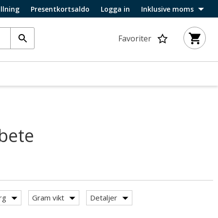
llning
Presentkortsaldo
Logga in
Inklusive moms
Favoriter
rbete
rg
Gram vikt
Detaljer