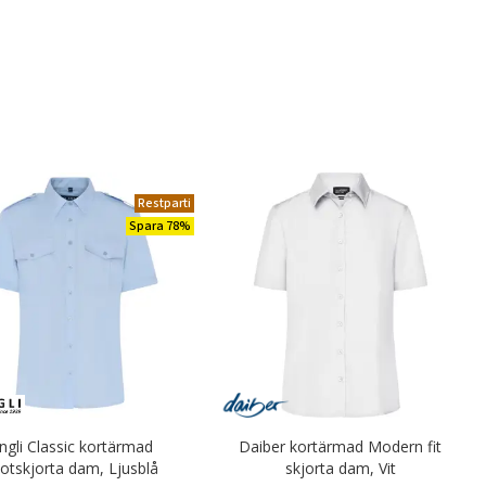
Restparti
Spara 78%
ngli Classic kortärmad
Daiber kortärmad Modern fit
lotskjorta dam, Ljusblå
skjorta dam, Vit