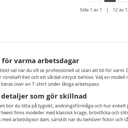
Sida 1 av 1
|
12 av 1
 för varma arbetsdagar
kt val när du vill se professionell ut utan att bli för varm. 
r rörelsefrihet och ett vårdat intryck behövs. Välj en mode
a bäras över en T-shirt under långa arbetspass.
detaljer som gör skillnad
am bör du titta på tygvikt, andningsförmåga och hur enkelt 
twest finns modeller med klassisk krage, bröstficka och sli
med arbetsbyxor dam, särskilt när du behöver fickor och tåli