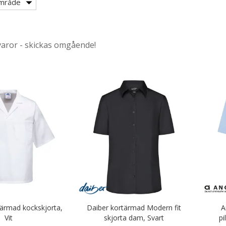
mråde
 overalls
varor - skickas omgående!
 category: Kortärmade skjortor
jortor
ärmad kockskjorta,
Daiber kortärmad Modern fit
A
Vit
skjorta dam, Svart
pi