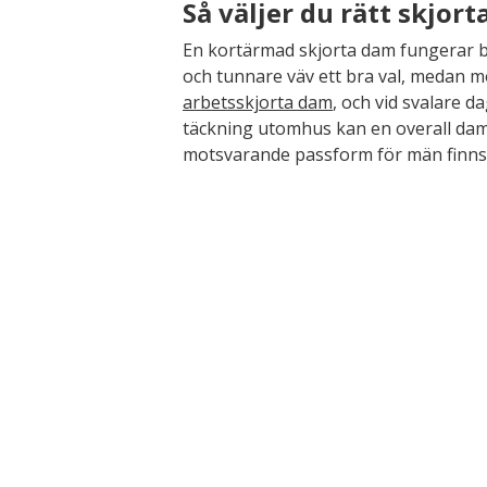
Så väljer du rätt skjort
En kortärmad skjorta dam fungerar bä
och tunnare väv ett bra val, medan mör
arbetsskjorta dam
, och vid svalare 
täckning utomhus kan en overall dam 
motsvarande passform för män finn