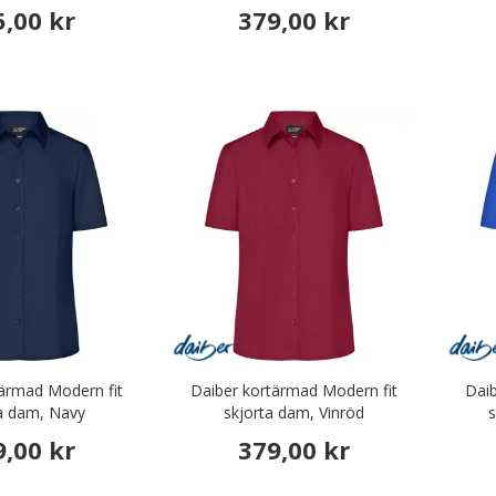
5,00 kr
379,00 kr
rbetskläder
r & Serveringskläder
nikkläder
äder & Fritidskläder
ärmad Modern fit
Daiber kortärmad Modern fit
Daib
a dam, Navy
skjorta dam, Vinröd
9,00 kr
379,00 kr