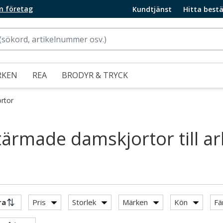
m företag
Kundtjänst
Hitta bestä
RKEN
REA
BRODYR & TRYCK
rtor
ärmade damskjortor till a
Pris
Storlek
Märken
Kön
Fä