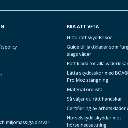
ON
BRA ATT VETA
Hitta rätt skyddsskor
tspolicy
Guide till jaktkläder som fung
slags väder
Rätt klädd för alla väderleka
e
Lätta skyddsskor med BOA®-
r
Pro Moz stängning
Material ordlista
Så väljer du rätt handskar
Certifiering av arbetskläder 
Hörselskydd skyddar mot
och miljömässiga ansvar
hörselnedsättning