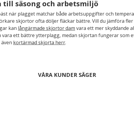
a till säsong och arbetsmiljö
st när plagget matchar både arbetsuppgifter och temperatur
kare skjortor ofta döljer fläckar bättre. Vill du jämföra fle
dagar kan
långärmade skjortor dam
vara ett mer skyddande a
vara ett bättre ytterplagg, medan skjortan fungerar som et
s även
kortärmad skjorta herr
.
VÅRA KUNDER SÄGER