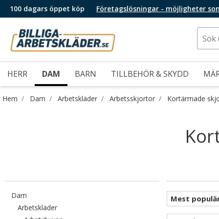
100 dagars öppet köp
Företagslösningar - möjligheter so
HERR
DAM
BARN
TILLBEHÖR & SKYDD
MÄ
Hem
Dam
Arbetskläder
Arbetsskjortor
Kortärmade skjo
Kort
Filtrera efter category: Dam
Dam
Filtrera efter category: Arbetskläder
Arbetskläder