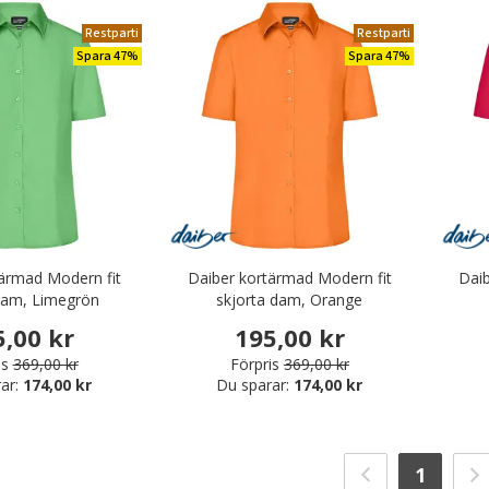
Restparti
Restparti
Spara 47%
Spara 47%
ärmad Modern fit
Daiber kortärmad Modern fit
Daib
dam, Limegrön
skjorta dam, Orange
5,00 kr
195,00 kr
is
369,00 kr
Förpris
369,00 kr
ar:
174,00 kr
Du sparar:
174,00 kr
1