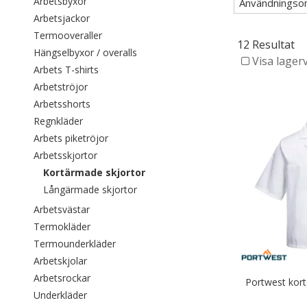
Filtrera efter category: Arbetsbyxor
Arbetsbyxor
Användningso
Filtrera efter category: Arbetsjackor
Arbetsjackor
Filtrera efter category: Termooveraller
Termooveraller
12 Resultat
Filtrera efter category: Hängselbyxor /
Hängselbyxor / overalls
Visa lager
Filtrera efter category: Arbets T-shirts
Arbets T-shirts
Filtrera efter category: Arbetströjor
Arbetströjor
Filtrera efter category: Arbetsshorts
Arbetsshorts
Filtrera efter category: Regnkläder
Regnkläder
Filtrera efter category: Arbets piketröjor
Arbets piketröjor
Filtrera efter category: Arbetsskjortor
Arbetsskjortor
Valda För närvarande sorterad efter
Kortärmade skjortor
Filtrera efter category: Långärmade sk
Långärmade skjortor
Filtrera efter category: Arbetsvästar
Arbetsvästar
Filtrera efter category: Termokläder
Termokläder
Filtrera efter category: Termounderkläder
Termounderkläder
Filtrera efter category: Arbetskjolar
Arbetskjolar
Filtrera efter category: Arbetsrockar
Arbetsrockar
Portwest kort
Filtrera efter category: Underkläder
Underkläder