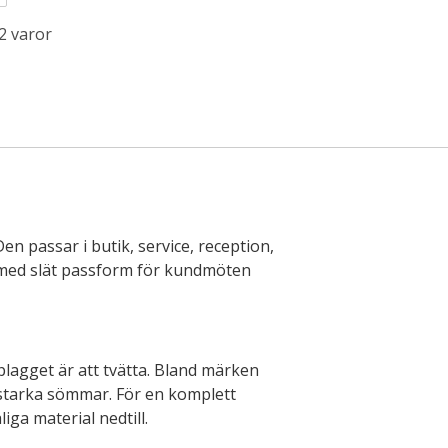
2 varor
Den passar i butik, service, reception,
ll med slät passform för kundmöten
plagget är att tvätta. Bland märken
tstarka sömmar. För en komplett
ga material nedtill.