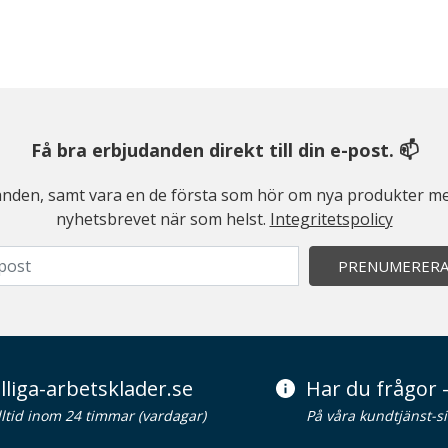
Få bra erbjudanden direkt till din e-post. 📫
judanden, samt vara en de första som hör om nya produkter me
nyhetsbrevet när som helst.
Integritetspolicy
PRENUMERER
lliga-arbetsklader.se
Har du frågor -
alltid inom 24 timmar (vardagar)
På våra kundtjänst-s