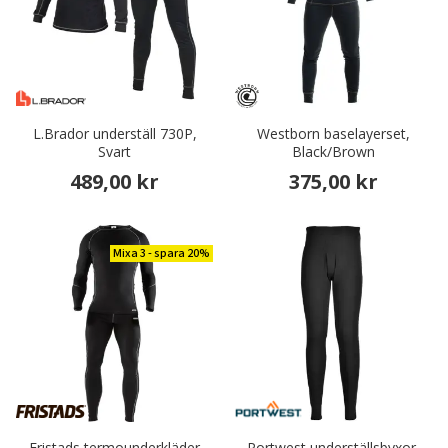
L.Brador underställ 730P,
Westborn baselayerset,
Svart
Black/Brown
489,00 kr
375,00 kr
Mixa 3 - spara 20%
Fristads termounderkläder
Portwest underställsbyxor,