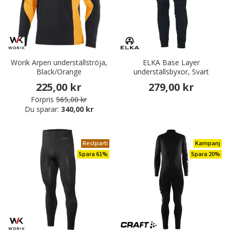
Worik Arpen underställströja,
ELKA Base Layer
Black/Orange
underställsbyxor, Svart
225,00 kr
279,00 kr
Förpris
565,00 kr
Du sparar:
340,00 kr
Restparti
Kampanj
Spara 61%
Spara 20%