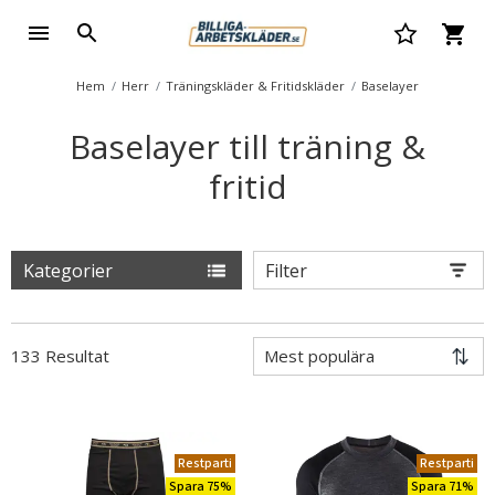
Hem
Herr
Träningskläder & Fritidskläder
Baselayer
Baselayer till träning &
fritid
Kategorier
Filter
133 Resultat
Restparti
Restparti
Spara 75%
Spara 71%