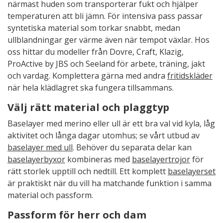
närmast huden som transporterar fukt och hjälper
temperaturen att bli jämn. För intensiva pass passar
syntetiska material som torkar snabbt, medan
ullblandningar ger värme även när tempot växlar. Hos
oss hittar du modeller från Dovre, Craft, Klazig,
ProActive by JBS och Seeland för arbete, träning, jakt
och vardag. Komplettera gärna med andra
fritidskläder
när hela klädlagret ska fungera tillsammans.
Välj rätt material och plaggtyp
Baselayer med merino eller ull är ett bra val vid kyla, låg
aktivitet och långa dagar utomhus; se vårt utbud av
baselayer med ull
. Behöver du separata delar kan
baselayerbyxor
kombineras med
baselayertrojor
för
rätt storlek upptill och nedtill. Ett komplett
baselayerset
är praktiskt när du vill ha matchande funktion i samma
material och passform.
Passform för herr och dam