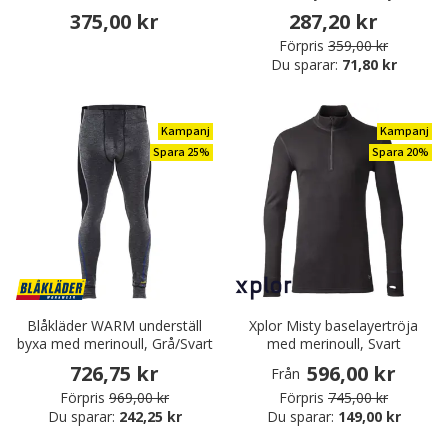
375,00 kr
287,20 kr
Förpris
359,00 kr
Du sparar:
71,80 kr
Kampanj
Kampanj
Spara 25%
Spara 20%
Blåkläder WARM underställ
Xplor Misty baselayertröja
byxa med merinoull, Grå/Svart
med merinoull, Svart
726,75 kr
596,00 kr
Från
Förpris
969,00 kr
Förpris
745,00 kr
Du sparar:
242,25 kr
Du sparar:
149,00 kr