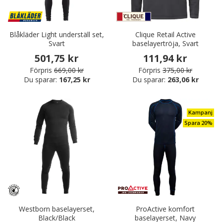
Blåkläder Light underställ set,
Clique Retail Active
Svart
baselayertröja, Svart
501,75 kr
111,94 kr
Förpris
669,00 kr
Förpris
375,00 kr
Du sparar:
167,25 kr
Du sparar:
263,06 kr
Kampanj
Spara 20%
Westborn baselayerset,
ProActive komfort
Black/Black
baselayerset, Navy