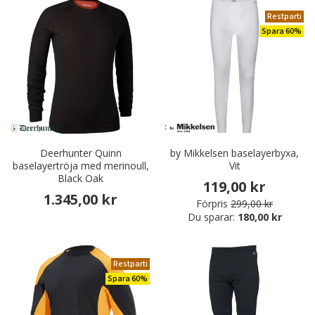
Restparti
Spara 60%
Deerhunter Quinn
by Mikkelsen baselayerbyxa,
baselayertröja med merinoull,
Vit
Black Oak
119,00 kr
1.345,00 kr
Förpris
299,00 kr
Du sparar:
180,00 kr
Restparti
Spara 60%