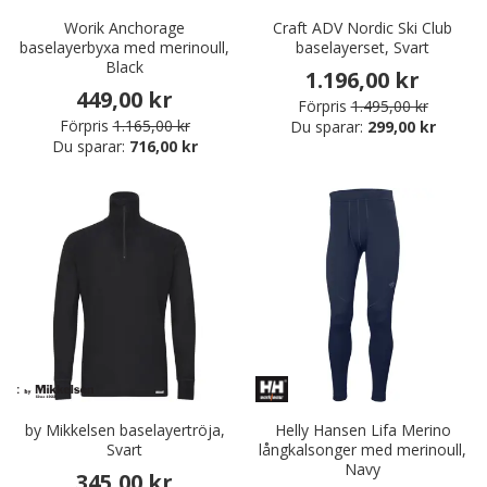
Worik Anchorage
Craft ADV Nordic Ski Club
baselayerbyxa med merinoull,
baselayerset, Svart
Black
1.196,00 kr
449,00 kr
Förpris
1.495,00 kr
Förpris
1.165,00 kr
Du sparar:
299,00 kr
Du sparar:
716,00 kr
by Mikkelsen baselayertröja,
Helly Hansen Lifa Merino
Svart
långkalsonger med merinoull,
Navy
345,00 kr