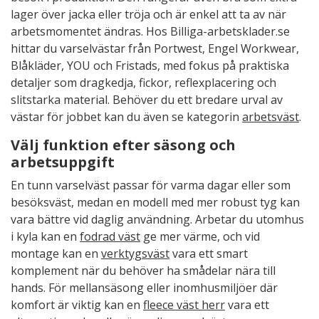
lager över jacka eller tröja och är enkel att ta av när
arbetsmomentet ändras. Hos Billiga-arbetsklader.se
hittar du varselvästar från Portwest, Engel Workwear,
Blåkläder, YOU och Fristads, med fokus på praktiska
detaljer som dragkedja, fickor, reflexplacering och
slitstarka material. Behöver du ett bredare urval av
västar för jobbet kan du även se kategorin
arbetsväst
.
Välj funktion efter säsong och
arbetsuppgift
En tunn varselväst passar för varma dagar eller som
besöksväst, medan en modell med mer robust tyg kan
vara bättre vid daglig användning. Arbetar du utomhus
i kyla kan en
fodrad väst
ge mer värme, och vid
montage kan en
verktygsväst
vara ett smart
komplement när du behöver ha smådelar nära till
hands. För mellansäsong eller inomhusmiljöer där
komfort är viktig kan en
fleece väst herr
vara ett