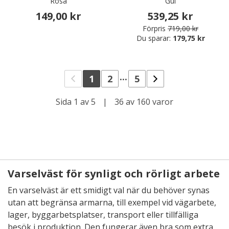
Rosa
Gul
149,00 kr
539,25 kr
Förpris
719,00 kr
Du sparar:
179,75 kr
...
1
2
5
Sida 1 av 5
|
36 av 160 varor
Varselväst för synligt och rörligt arbete
En varselväst är ett smidigt val när du behöver synas
utan att begränsa armarna, till exempel vid vägarbete,
lager, byggarbetsplatser, transport eller tillfälliga
besök i produktion. Den fungerar även bra som extra