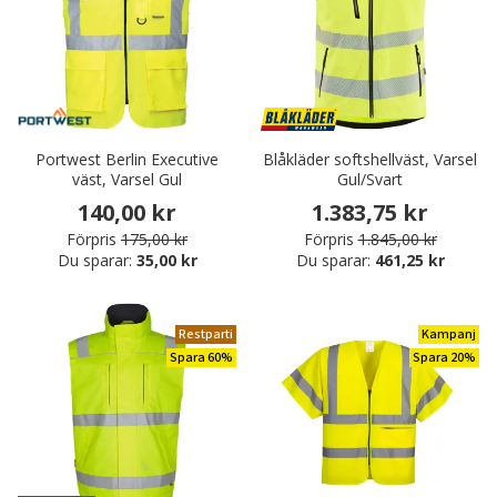
Portwest Berlin Executive
Blåkläder softshellväst, Varsel
väst, Varsel Gul
Gul/Svart
140,00 kr
1.383,75 kr
Förpris
175,00 kr
Förpris
1.845,00 kr
Du sparar:
35,00 kr
Du sparar:
461,25 kr
Restparti
Kampanj
Spara 60%
Spara 20%