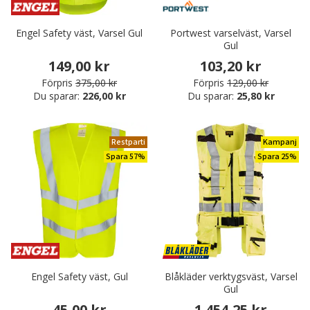
Engel Safety väst, Varsel Gul
Portwest varselväst, Varsel
Gul
149,00 kr
103,20 kr
Förpris
375,00 kr
Förpris
129,00 kr
Du sparar:
226,00 kr
Du sparar:
25,80 kr
Restparti
Kampanj
Spara 57%
Spara 25%
Engel Safety väst, Gul
Blåkläder verktygsväst, Varsel
Gul
45,00 kr
1.454,25 kr