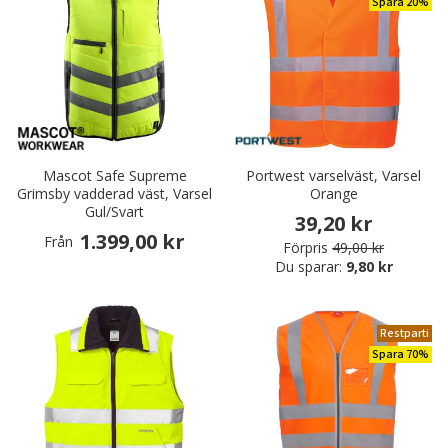
Spara 20%
Mascot Safe Supreme
Portwest varselväst, Varsel
Grimsby vadderad väst, Varsel
Orange
Gul/Svart
39,20 kr
1.399,00 kr
Från
Förpris
49,00 kr
Du sparar:
9,80 kr
Restparti
Spara 70%