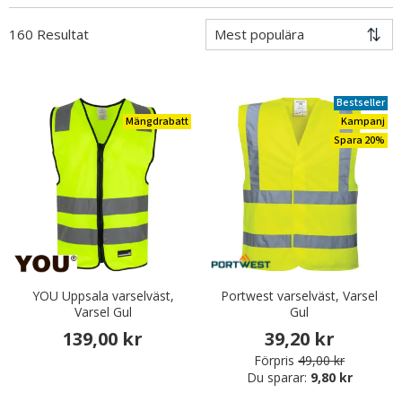
160 Resultat
Bestseller
Mängdrabatt
Kampanj
Spara 20%
YOU Uppsala varselväst,
Portwest varselväst, Varsel
Varsel Gul
Gul
139,00 kr
39,20 kr
Förpris
49,00 kr
Du sparar:
9,80 kr