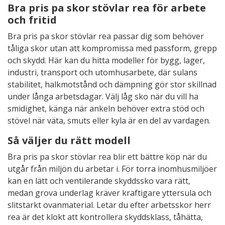
Bra pris pa skor stövlar rea för arbete
och fritid
Bra pris pa skor stövlar rea passar dig som behöver
tåliga skor utan att kompromissa med passform, grepp
och skydd. Här kan du hitta modeller för bygg, lager,
industri, transport och utomhusarbete, där sulans
stabilitet, halkmotstånd och dämpning gör stor skillnad
under långa arbetsdagar. Välj låg sko när du vill ha
smidighet, känga när ankeln behöver extra stöd och
stövel när väta, smuts eller kyla är en del av vardagen.
Så väljer du rätt modell
Bra pris pa skor stövlar rea blir ett bättre köp när du
utgår från miljön du arbetar i. För torra inomhusmiljöer
kan en lätt och ventilerande skyddssko vara rätt,
medan grova underlag kräver kraftigare yttersula och
slitstarkt ovanmaterial. Letar du efter arbetsskor herr
rea är det klokt att kontrollera skyddsklass, tåhätta,