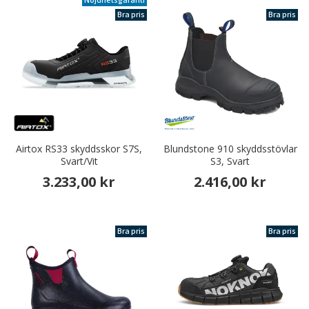
Nöjdhetsgaranti
Bra pris
Bra pris
Airtox RS33 skyddsskor S7S,
Blundstone 910 skyddsstövlar
Svart/Vit
S3, Svart
3.233,00 kr
2.416,00 kr
Bra pris
Bra pris