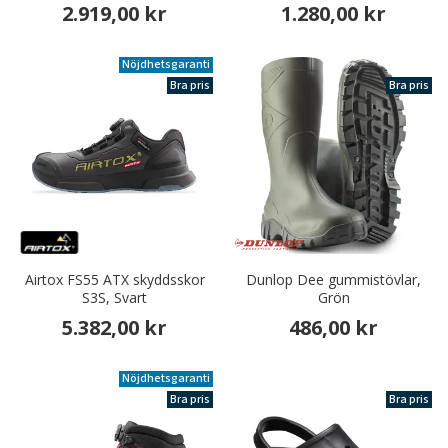
2.919,00 kr
1.280,00 kr
Nöjdhetsgaranti
Bra pris
Bra pris
Airtox FS55 ATX skyddsskor
Dunlop Dee gummistövlar,
S3S, Svart
Grön
5.382,00 kr
486,00 kr
Nöjdhetsgaranti
Bra pris
Bra pris