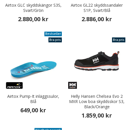
Airtox GLC skyddskängor S3S,
Airtox GL22 skyddssandaler
Svart/Grön
S1P, Svart/Blå
2.880,00 kr
2.886,00 kr
Bestseller
Bra pris
Bra pris
Airtox Pump-It inläggssulor,
Helly Hansen Chelsea Evo 2
Blå
MXR Low boa skyddsskor S3,
Black/Orange
649,00 kr
1.859,00 kr