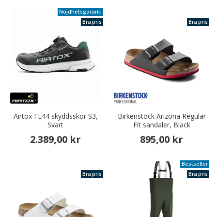
Nöjdhetsgaranti
Bra pris
Bra pris
Airtox FL44 skyddsskor S3,
Birkenstock Arizona Regular
Svart
Fit sandaler, Black
2.389,00 kr
895,00 kr
Bestseller
Bra pris
Bra pris