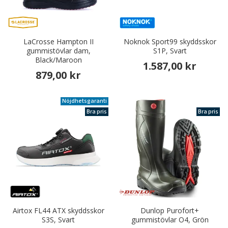
LaCrosse Hampton II
Noknok Sport99 skyddsskor
gummistövlar dam,
S1P, Svart
Black/Maroon
1.587,00 kr
879,00 kr
Nöjdhetsgaranti
Bra pris
Bra pris
Airtox FL44 ATX skyddsskor
Dunlop Purofort+
S3S, Svart
gummistövlar O4, Grön