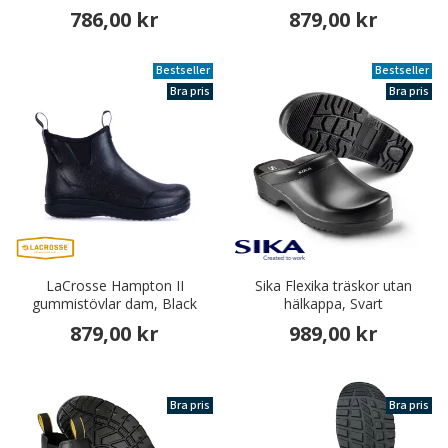
786,00 kr
879,00 kr
Bestseller
Bestseller
Bra pris
Bra pris
LaCrosse Hampton II
Sika Flexika träskor utan
gummistövlar dam, Black
hälkappa, Svart
879,00 kr
989,00 kr
Bra pris
Bra pris