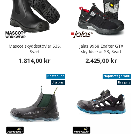
Mascot skyddsstövlar S3S,
Jalas 9968 Exalter GTX
Svart
skyddsskor S3, Svart
1.814,00 kr
2.425,00 kr
Bestseller
Nöjdhetsgaranti
Bra pris
Bra pris