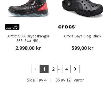
Airtox GL66 skyddskängor
Crocs Baya Clog, Black
S3S, Svart/Röd
2.998,00 kr
599,00 kr
...
1
2
4
Sida 1 av 4
|
36 av 121 varor