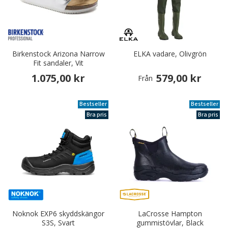
Birkenstock Arizona Narrow
ELKA vadare, Olivgrön
Fit sandaler, Vit
1.075,00 kr
579,00 kr
Från
Bestseller
Bestseller
Bra pris
Bra pris
Noknok EXP6 skyddskängor
LaCrosse Hampton
S3S, Svart
gummistövlar, Black