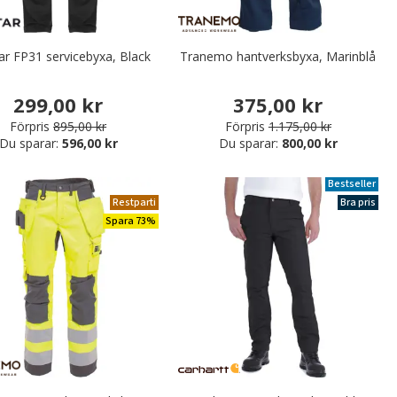
ar FP31 servicebyxa, Black
Tranemo hantverksbyxa, Marinblå
299,00 kr
375,00 kr
Förpris
895,00 kr
Förpris
1.175,00 kr
Du sparar:
596,00 kr
Du sparar:
800,00 kr
Bestseller
Restparti
Bra pris
Spara 73%