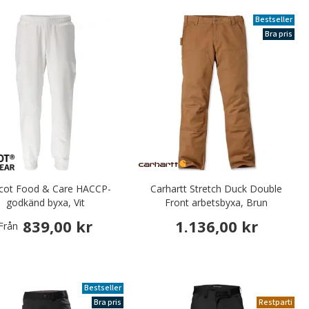
Bestseller
Bra pris
cot Food & Care HACCP-
Carhartt Stretch Duck Double
godkänd byxa, Vit
Front arbetsbyxa, Brun
839,00 kr
1.136,00 kr
Från
Bestseller
Bra pris
Restparti