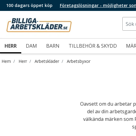
100 dagars öppet köp
Företagslösningar - möjligheter so
HERR
DAM
BARN
TILLBEHÖR & SKYDD
MÄ
Hem
Herr
Arbetskläder
Arbetsbyxor
Oavsett om du arbetar pr
del av din arbetsgard
välkända märken som Fr
s