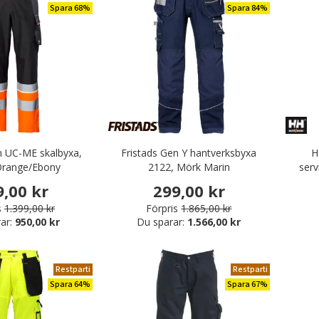
Spara 68%
Spara 84%
n UC-ME skalbyxa,
Fristads Gen Y hantverksbyxa
H
Orange/Ebony
2122, Mörk Marin
serv
9,00 kr
299,00 kr
s
1.399,00 kr
Förpris
1.865,00 kr
ar:
950,00 kr
Du sparar:
1.566,00 kr
Restparti
Restparti
Spara 64%
Spara 67%