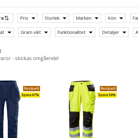
Pris
Storlek
Märken
Kön
Fä
Arbetsbyxor
ät
Gram vikt
Funktionalitet
Detaljer
A
r med stretch
t
varor - skickas omgående!
tsbyxor
xor 100% bomull
Restparti
Restparti
Spara 67%
Spara 58%
byxor
rbetsbyxor