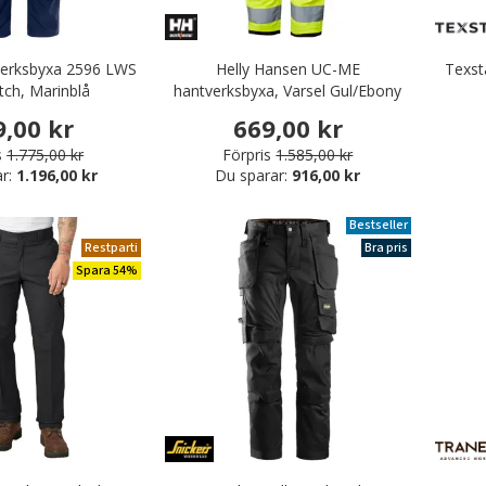
verksbyxa 2596 LWS
Helly Hansen UC-ME
Texst
etch, Marinblå
hantverksbyxa, Varsel Gul/Ebony
9,00 kr
669,00 kr
tspiratbyxor / arbetsknickers
s
1.775,00 kr
Förpris
1.585,00 kr
ar:
1.196,00 kr
Du sparar:
916,00 kr
Bestseller
Restparti
Bra pris
Spara 54%
rbetskläder