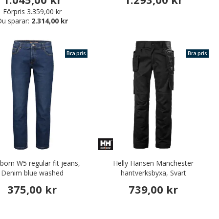
Förpris
3.359,00 kr
u sparar:
2.314,00 kr
Bra pris
Bra pris
orn W5 regular fit jeans,
Helly Hansen Manchester
Denim blue washed
hantverksbyxa, Svart
375,00 kr
739,00 kr