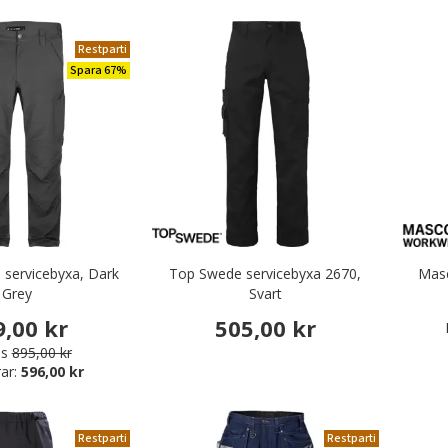
Restparti
Spara 67%
 servicebyxa, Dark
Top Swede servicebyxa 2670,
Mas
Grey
Svart
9,00 kr
505,00 kr
is
895,00 kr
ar:
596,00 kr
Restparti
Restparti