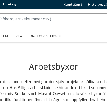
m företag
Kundtjänst
Hitta bestä
RKEN
REA
BRODYR & TRYCK
Arbetsbyxor
ofessionellt eller med gör-det-själv-projekt är hållbara oc
erob. Hos Billiga-arbetskläder.se hittar du ett brett sortime
istads, Snickers och Mascot. Oavsett om du söker byxor för 
pecifika funktioner, finns det något som uppfyller dina beho