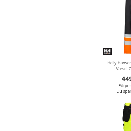
Helly Hanse
Varsel 
44
Förpri
Du spar