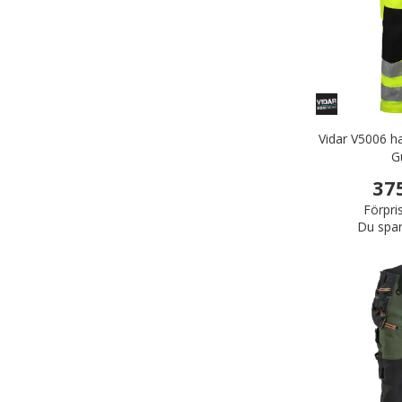
Vidar V5006 h
G
37
Förpri
Du spar