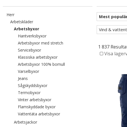
Filtrera efter category: Herr
Herr
Filtrera efter category: Arbetskläder
Arbetskläder
Valda För närvarande sorterad efter category: 
Arbetsbyxor
Vind & vattent
Filtrera efter category: Hantverksbyxor
Hantverksbyxor
Filtrera efter category: Arbetsbyxo
Arbetsbyxor med stretch
1 837 Resulta
Filtrera efter category: Servicebyxor
Servicebyxor
Visa lager
Filtrera efter category: Klassiska arbe
Klassiska arbetsbyxor
Filtrera efter category: Arbetsby
Arbetsbyxor 100% bomull
Filtrera efter category: Varselbyxor
Varselbyxor
Filtrera efter category: Jeans
Jeans
Filtrera efter category: Sågskyddsbyxor
Sågskyddsbyxor
Filtrera efter category: Termobyxor
Termobyxor
Filtrera efter category: Vinter arbetsbyxor
Vinter arbetsbyxor
Filtrera efter category: Flamskyddade 
Flamskyddade byxor
Filtrera efter category: Vattentäta a
Vattentäta arbetsbyxor
Filtrera efter category: Arbetsjackor
Arbetsjackor