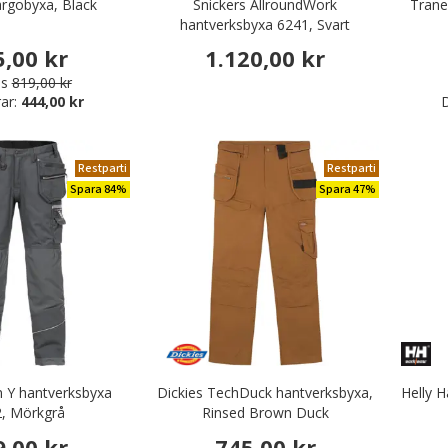
argobyxa, Black
Snickers AllroundWork
Trane
r & Serveringskläder
hantverksbyxa 6241, Svart
nikkläder
5,00 kr
1.120,00 kr
is
819,00 kr
äder & Fritidskläder
ar:
444,00 kr
D
Restparti
Restparti
Spara 84%
Spara 47%
n Y hantverksbyxa
Dickies TechDuck hantverksbyxa,
Helly 
, Mörkgrå
Rinsed Brown Duck
9,00 kr
745,00 kr