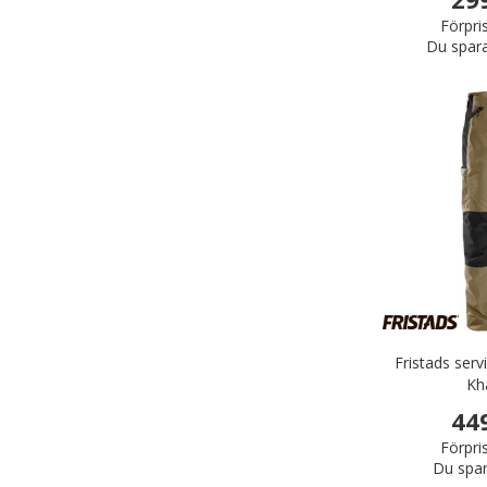
Förpri
Du spar
Fristads ser
Kh
44
Förpri
Du spar