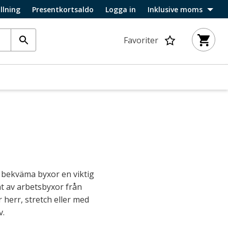
llning
Presentkortsaldo
Logga in
Inklusive moms
Favoriter
h bekväma byxor en viktig
nt av arbetsbyxor från
herr, stretch eller med
v.