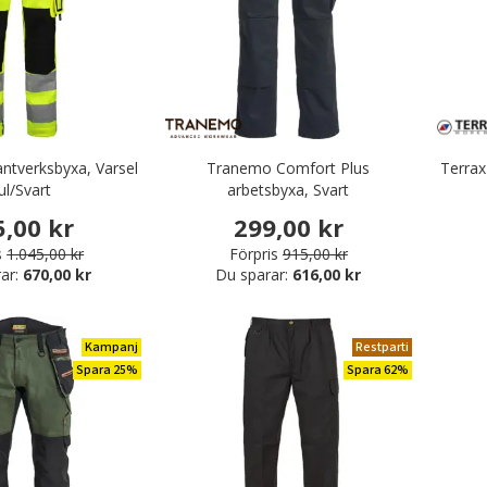
antverksbyxa, Varsel
Tranemo Comfort Plus
Terrax
ul/Svart
arbetsbyxa, Svart
5,00 kr
299,00 kr
s
1.045,00 kr
Förpris
915,00 kr
ar:
670,00 kr
Du sparar:
616,00 kr
Kampanj
Restparti
Spara 25%
Spara 62%