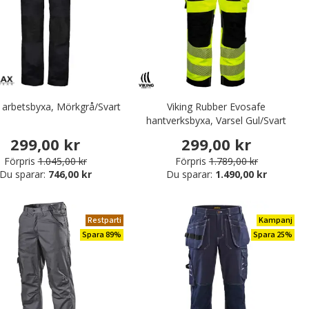
 arbetsbyxa, Mörkgrå/Svart
Viking Rubber Evosafe
hantverksbyxa, Varsel Gul/Svart
299,00 kr
299,00 kr
Förpris
1.045,00 kr
Förpris
1.789,00 kr
Du sparar:
746,00 kr
Du sparar:
1.490,00 kr
Restparti
Kampanj
Spara 89%
Spara 25%