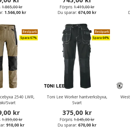
s
1.865,00 kr
Förpris
1.419,00 kr
ar:
1.566,00 kr
Du sparar:
674,00 kr
D
Restparti
Restparti
Spara 67%
Spara 64%
vicebyxa 2540 LWR,
Toni Lee Worker hantverksbyxa,
Westb
aki/Svart
Svart
9,00 kr
375,00 kr
s
1.359,00 kr
Förpris
1.045,00 kr
ar:
910,00 kr
Du sparar:
670,00 kr