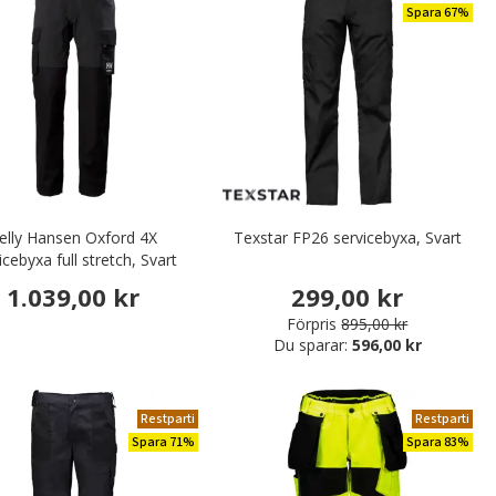
Spara 67%
elly Hansen Oxford 4X
Texstar FP26 servicebyxa, Svart
icebyxa full stretch, Svart
1.039,00 kr
299,00 kr
Förpris
895,00 kr
Du sparar:
596,00 kr
Restparti
Restparti
Spara 71%
Spara 83%