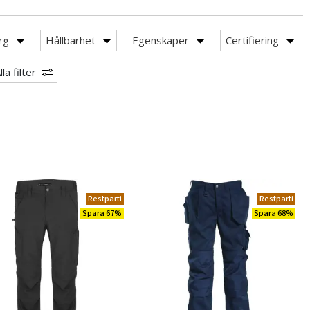
rg
Hållbarhet
Egenskaper
Certifiering
lla filter
Restparti
Restparti
Spara 67%
Spara 68%