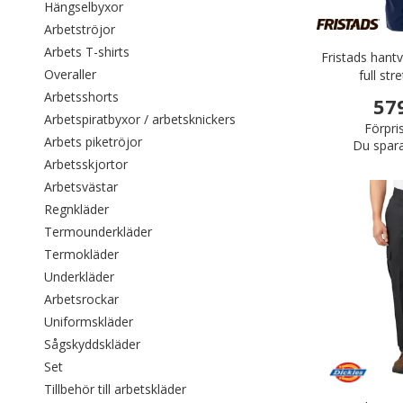
Filtrera efter category: Hängselbyxor
Hängselbyxor
Filtrera efter category: Arbetströjor
Arbetströjor
Filtrera efter category: Arbets T-shirts
Arbets T-shirts
Fristads hant
Filtrera efter category: Overaller
Overaller
full str
Filtrera efter category: Arbetsshorts
Arbetsshorts
57
Filtrera efter category: Arbe
Arbetspiratbyxor / arbetsknickers
Förpri
Filtrera efter category: Arbets piketröjor
Arbets piketröjor
Du spar
Filtrera efter category: Arbetsskjortor
Arbetsskjortor
Filtrera efter category: Arbetsvästar
Arbetsvästar
Filtrera efter category: Regnkläder
Regnkläder
Filtrera efter category: Termounderkläder
Termounderkläder
Filtrera efter category: Termokläder
Termokläder
Filtrera efter category: Underkläder
Underkläder
Filtrera efter category: Arbetsrockar
Arbetsrockar
Filtrera efter category: Uniformskläder
Uniformskläder
Filtrera efter category: Sågskyddskläder
Sågskyddskläder
Filtrera efter category: Set
Set
Filtrera efter category: Tillbehör till a
Tillbehör till arbetskläder