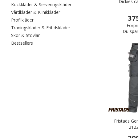
Dickies c
Filtrera efter category: Kockkläde
Kockkläder & Serveringskläder
Filtrera efter category: Vårdkläder & Kli
Vårdkläder & Klinikkläder
37
Filtrera efter category: Profilkläder
Profilkläder
Förpr
Filtrera efter category: Träningskl
Träningskläder & Fritidskläder
Du spar
Filtrera efter category: Skor & Stövlar
Skor & Stövlar
Filtrera efter category: Bestsellers
Bestsellers
Fristads Ge
2122
29