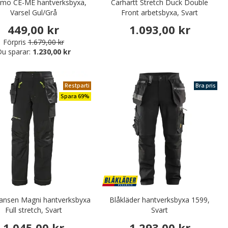
mo CE-ME hantverksbyxa,
Carhartt Stretch Duck Double
Varsel Gul/Grå
Front arbetsbyxa, Svart
449,00 kr
1.093,00 kr
Förpris
1.679,00 kr
u sparar:
1.230,00 kr
Restparti
Bra pris
Spara 69%
Hansen Magni hantverksbyxa
Blåkläder hantverksbyxa 1599,
Full stretch, Svart
Svart
1.045,00 kr
1.293,00 kr