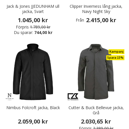
Jack & Jones JJEDUNHAM ull
Clipper Inverness lång jacka,
jacka, Svart
Navy Night Sky
1.045,00 kr
2.415,00 kr
Från
Förpris
1.789,00 kr
Du sparar:
744,00 kr
Kampanj
Spara 15%
Nimbus Folcroft jacka, Black
Cutter & Buck Bellevue jacka,
Grå
2.059,00 kr
2.030,65 kr
Förpris
2.389,00 kr