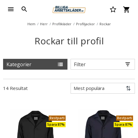
Hem
Herr
Profilkläder
Profiljackor
Rockar
Rockar till profil
Kategorier
Filter
14 Resultat
Restparti
Restparti
Spara 87%
Spara 87%