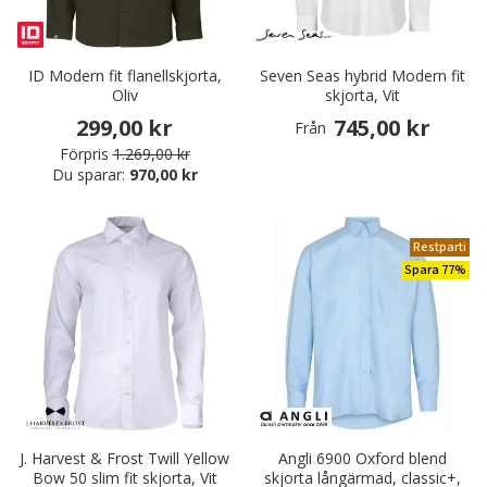
ID Modern fit flanellskjorta,
Seven Seas hybrid Modern fit
Oliv
skjorta, Vit
299,00 kr
745,00 kr
Från
Förpris
1.269,00 kr
Du sparar:
970,00 kr
Restparti
Spara 77%
J. Harvest & Frost Twill Yellow
Angli 6900 Oxford blend
Bow 50 slim fit skjorta, Vit
skjorta långärmad, classic+,