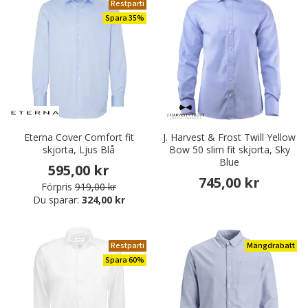
Restparti
Spara 35%
Eterna Cover Comfort fit
J. Harvest & Frost Twill Yellow
skjorta, Ljus Blå
Bow 50 slim fit skjorta, Sky
Blue
595,00 kr
745,00 kr
Förpris
919,00 kr
Du sparar:
324,00 kr
Restparti
Mängdrabatt
Spara 60%