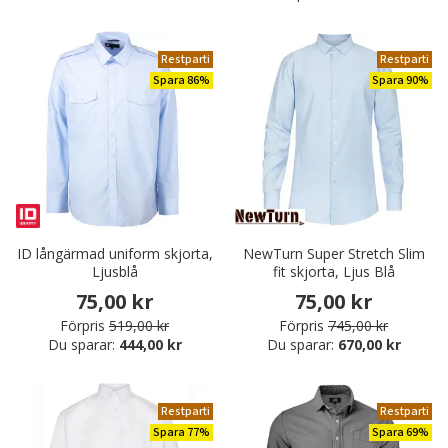
Restparti
Restparti
Spara 86%
Spara 90%
ID långärmad uniform skjorta,
NewTurn Super Stretch Slim
Ljusblå
fit skjorta, Ljus Blå
75,00 kr
75,00 kr
Förpris
519,00 kr
Förpris
745,00 kr
Du sparar:
444,00 kr
Du sparar:
670,00 kr
Restparti
Restparti
Spara 77%
Spara 69%