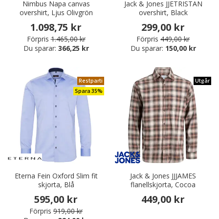
Nimbus Napa canvas
Jack & Jones JJETRISTAN
overshirt, Ljus Olivgrön
overshirt, Black
1.098,75 kr
299,00 kr
Förpris
1.465,00 kr
Förpris
449,00 kr
Du sparar:
366,25 kr
Du sparar:
150,00 kr
Restparti
Utgår
Spara 35%
Eterna Fein Oxford Slim fit
Jack & Jones JJJAMES
skjorta, Blå
flanellskjorta, Cocoa
595,00 kr
449,00 kr
Förpris
919,00 kr