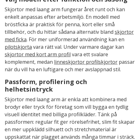
Skjortor med laang arm fungerar året runt och kan
enkelt anpassas efter arbetsmiljö. En modell med
bröstficka är praktisk för penna, kort eller små
tillbehör, och du hittar sådana alternativ bland
skjortor
med ficka
. För mer uniformerad användning kan en
pilotskjorta
vara rätt val. Under varmare dagar kan
skjortor med kort arm profil
vara ett svalare
komplement, medan
linneskjortor profilskjortor
passar
när du vill ha en luftigare och mer avslappnad stil.
Passform, profilering och
helhetsintryck
Skjortor med laang arm är enkla att kombinera med
brodyr eller tryck för företag som vill bygga en tydlig
visuell identitet med billiga profilkläder. Tänk på
passformen: regular fit ger rörelsefrihet, slim fit skapar
en mer uppklädd silhuett och stretchmaterial är
uppskattat när plagget används många timmar i sträck.