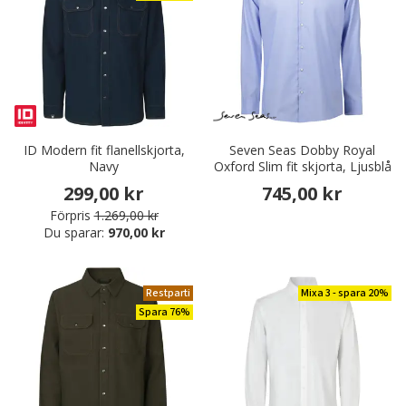
ID Modern fit flanellskjorta,
Seven Seas Dobby Royal
Navy
Oxford Slim fit skjorta, Ljusblå
299,00 kr
745,00 kr
Förpris
1.269,00 kr
Du sparar:
970,00 kr
Restparti
Mixa 3 - spara 20%
Spara 76%