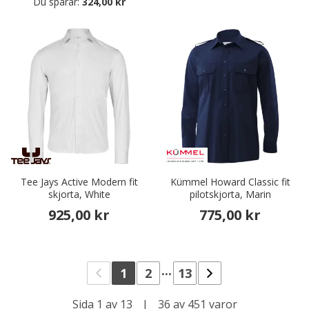
Du sparar:
324,00 kr
Tee Jays Active Modern fit
Kümmel Howard Classic fit
skjorta, White
pilotskjorta, Marin
925,00 kr
775,00 kr
...
1
2
13
Sida 1 av 13
|
36 av 451 varor