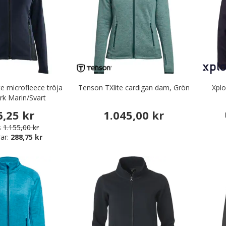
te microfleece tröja
Tenson TXlite cardigan dam, Grön
Xplo
k Marin/Svart
6,25 kr
1.045,00 kr
s
1.155,00 kr
ar:
288,75 kr