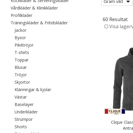
Filtrera efter category: Kockkläde
Kockkläder & Serveringskläder
Gram vikt
Filtrera efter category: Vårdkläder & Kli
Vårdkläder & Klinikkläder
Filtrera efter category: Profilkläder
Profilkläder
60 Resultat
Filtrera efter category: Träningskl
Träningskläder & Fritidskläder
Visa lager
Filtrera efter category: Jackor
Jackor
Filtrera efter category: Byxor
Byxor
Filtrera efter category: Pikétröjor
Pikétröjor
Filtrera efter category: T-shirts
T-shirts
Filtrera efter category: Toppar
Toppar
Filtrera efter category: Blusar
Blusar
Filtrera efter category: Tröjor
Tröjor
Filtrera efter category: Skjortor
Skjortor
Filtrera efter category: Klänningar & kjolar
Klänningar & kjolar
Filtrera efter category: Västar
Västar
Filtrera efter category: Baselayer
Baselayer
Filtrera efter category: Underkläder
Underkläder
Filtrera efter category: Strumpor
Strumpor
Clique Clas
Filtrera efter category: Shorts
Shorts
Antra