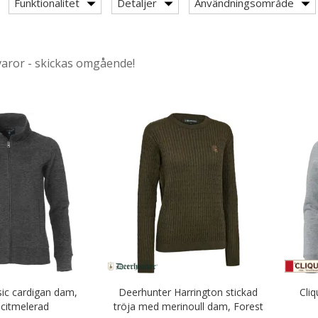
r & Serveringskläder
Funktionalitet
Detaljer
Användningsområde
nikkläder
äder & Fritidskläder
varor - skickas omgående!
sic cardigan dam,
Deerhunter Harrington stickad
Cli
citmelerad
tröja med merinoull dam, Forest