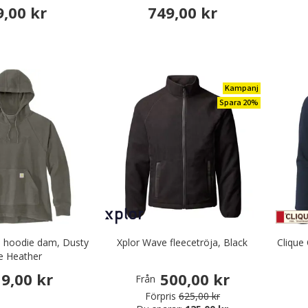
Ember Melange
9,00 kr
749,00 kr
Kampanj
Spara 20%
door skogsarbetareskjortor
ry: Outdoortröjor
ce hoodie dam, Dusty
Xplor Wave fleecetröja, Black
Clique
ve Heather
or regnkläder
19,00 kr
500,00 kr
r
Från
ojackor
Förpris
625,00 kr