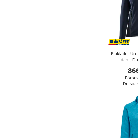
Blåkläder Uni
dam, Dar
86
Förpri
Du spar