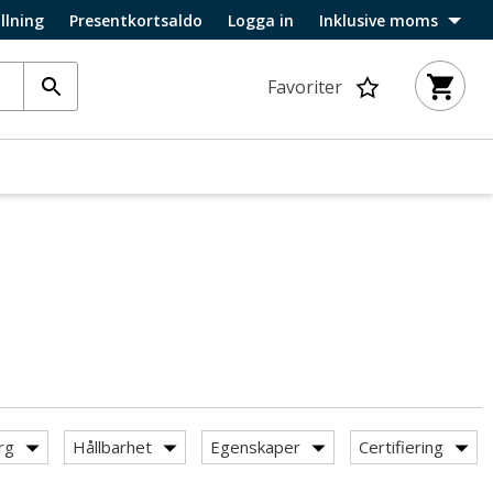
llning
Presentkortsaldo
Logga in
Inklusive moms
Favoriter
rg
Hållbarhet
Egenskaper
Certifiering