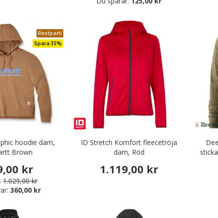
Du sparar:
125,00 kr
byxor
odräkter
vudbonader
Restparti
Spara 35%
aphic hoodie dam,
ID Stretch Komfort fleecetröja
Dee
artt Brown
dam, Röd
stick
9,00 kr
1.119,00 kr
s
1.029,00 kr
ar:
360,00 kr