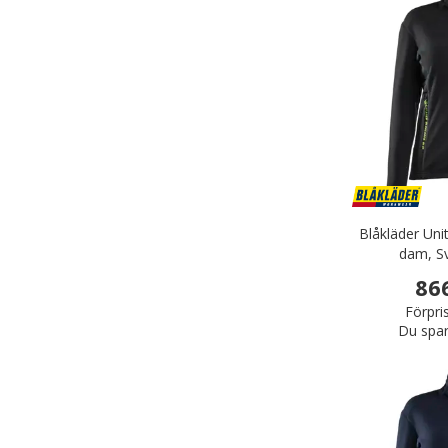
Blåkläder Uni
dam, Sv
86
Förpri
Du spar