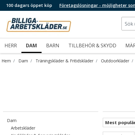
100 dagars öppet köp
Företagslösningar - möjligheter so
HERR
DAM
BARN
TILLBEHÖR & SKYDD
MÄ
Hem
Dam
Träningskläder & Fritidskläder
Outdoorkläder
Filtrera efter category: Dam
Dam
Filtrera efter category: Arbetskläder
Arbetskläder