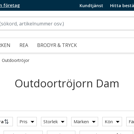
m företag
Kundtjänst
Hitta bestä
RKEN
REA
BRODYR & TRYCK
Outdoortröjor
Outdoortröjorn Dam
Pris
Storlek
Märken
Kön
Fä