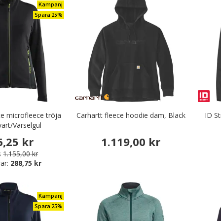
Kampanj
Spara 25%
te microfleece tröja
Carhartt fleece hoodie dam, Black
ID St
art/Varselgul
6,25 kr
1.119,00 kr
s
1.155,00 kr
ar:
288,75 kr
Kampanj
Spara 25%