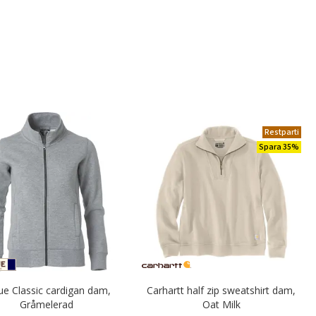
Restparti
Spara 35%
que Classic cardigan dam,
Carhartt half zip sweatshirt dam,
Gråmelerad
Oat Milk