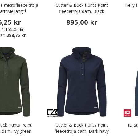
te microfleece tröja
Cutter & Buck Hunts Point
Helly 
art/Mellangrå
fleecetröja dam, Black
6,25 kr
895,00 kr
s
1.155,00 kr
ar:
288,75 kr
Buck Hunts Point
Cutter & Buck Hunts Point
ID St
a dam, Ivy green
fleecetröja dam, Dark navy