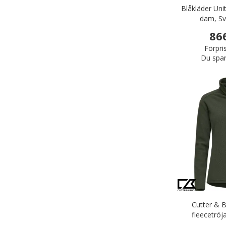
Blåkläder Uni
dam, Sv
86
Förpri
Du spar
Cutter & 
fleecetröj