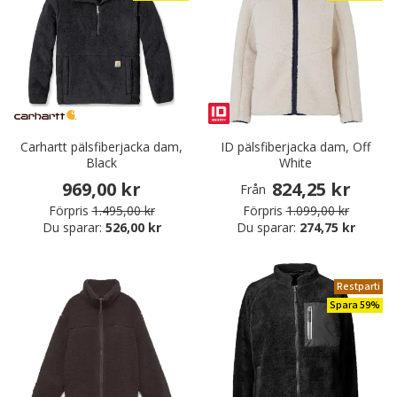
Carhartt pälsfiberjacka dam,
ID pälsfiberjacka dam, Off
Black
White
969,00 kr
824,25 kr
Från
Förpris
1.495,00 kr
Förpris
1.099,00 kr
Du sparar:
526,00 kr
Du sparar:
274,75 kr
Restparti
Spara 59%