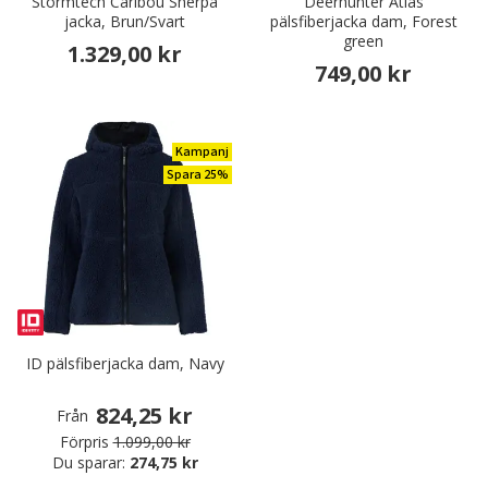
Stormtech Caribou Sherpa
Deerhunter Atlas
jacka, Brun/Svart
pälsfiberjacka dam, Forest
green
1.329,00 kr
749,00 kr
Kampanj
Spara 25%
ID pälsfiberjacka dam, Navy
824,25 kr
Från
Förpris
1.099,00 kr
Du sparar:
274,75 kr