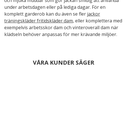
och mjuka muddar som gör jackan smidig att använda
under arbetsdagen eller på lediga dagar. För en
komplett garderob kan du även se fler
jackor
träningskläder fritidskläder dam
, eller komplettera med
exempelvis arbetsskor dam och vinteroverall dam när
klädseln behöver anpassas för mer krävande miljöer.
VÅRA KUNDER SÄGER