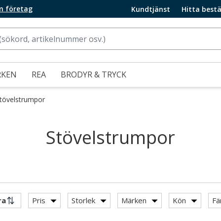
m företag
Kundtjänst
Hitta bestä
RKEN
REA
BRODYR & TRYCK
tövelstrumpor
Stövelstrumpor
Pris
Storlek
Märken
Kön
Fä