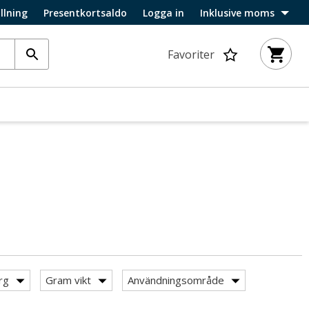
llning
Presentkortsaldo
Logga in
Inklusive moms
Favoriter
rg
Gram vikt
Användningsområde