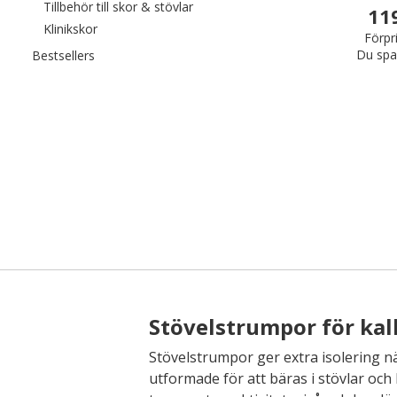
Filtrera efter category: Tillbehör till
Tillbehör till skor & stövlar
11
Filtrera efter category: Klinikskor
Klinikskor
Förpr
Du spa
Filtrera efter category: Bestsellers
Bestsellers
Stövelstrumpor för kal
Stövelstrumpor ger extra isolering när
utformade för att bäras i stövlar och 