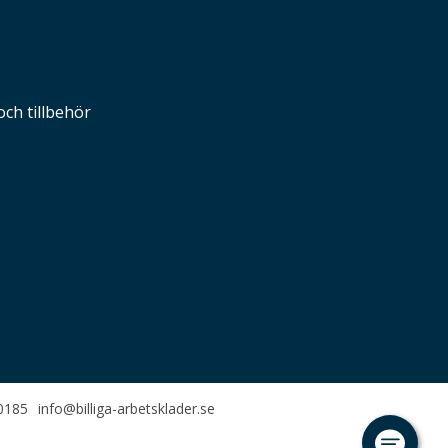
och tillbehör
0185
info@billiga-arbetsklader.se