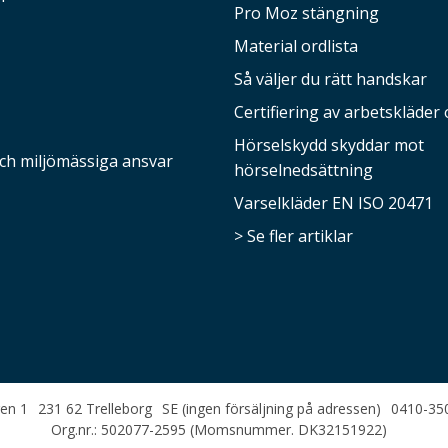
Pro Moz stängning
Material ordlista
Så väljer du rätt handskar
Certifiering av arbetskläder 
Hörselskydd skyddar mot
och miljömässiga ansvar
hörselnedsättning
Varselkläder EN ISO 20471
> Se fler artiklar
en 1
231 62 Trelleborg
SE (ingen försäljning på adressen)
0410-35
Org.nr.: 502077-2595 (Momsnummer. DK32151922)