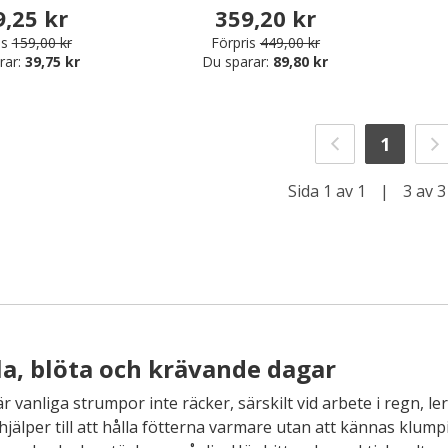
 skor & stövlar
9,25 kr
359,20 kr
is
159,00 kr
Förpris
449,00 kr
rar:
39,75 kr
Du sparar:
89,80 kr
1
Sida 1 av 1
|
3 av 3
la, blöta och krävande dagar
 vanliga strumpor inte räcker, särskilt vid arbete i regn, lera
hjälper till att hålla fötterna varmare utan att kännas klumpi