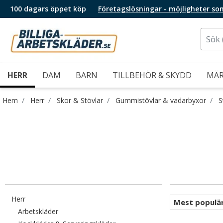
100 dagars öppet köp
Företagslösningar - möjligheter so
HERR
DAM
BARN
TILLBEHÖR & SKYDD
MÄ
Hem
Herr
Skor & Stövlar
Gummistövlar & vadarbyxor
S
Filtrera efter category: Herr
Herr
Filtrera efter category: Arbetskläder
Arbetskläder