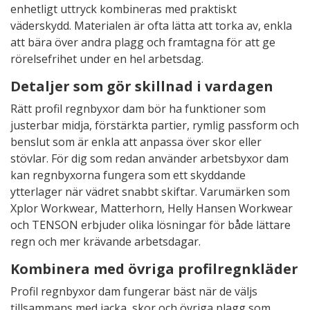
enhetligt uttryck kombineras med praktiskt
väderskydd. Materialen är ofta lätta att torka av, enkla
att bära över andra plagg och framtagna för att ge
rörelsefrihet under en hel arbetsdag.
Detaljer som gör skillnad i vardagen
Rätt profil regnbyxor dam bör ha funktioner som
justerbar midja, förstärkta partier, rymlig passform och
benslut som är enkla att anpassa över skor eller
stövlar. För dig som redan använder arbetsbyxor dam
kan regnbyxorna fungera som ett skyddande
ytterlager när vädret snabbt skiftar. Varumärken som
Xplor Workwear, Matterhorn, Helly Hansen Workwear
och TENSON erbjuder olika lösningar för både lättare
regn och mer krävande arbetsdagar.
Kombinera med övriga profilregnkläder
Profil regnbyxor dam fungerar bäst när de väljs
tillsammans med jacka, skor och övriga plagg som