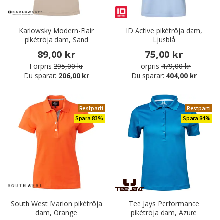
Karlowsky Modern-Flair
ID Active pikétröja dam,
pikétröja dam, Sand
Ljusblå
89,00 kr
75,00 kr
Förpris
295,00 kr
Förpris
479,00 kr
Du sparar:
206,00 kr
Du sparar:
404,00 kr
Restparti
Restparti
Spara 83%
Spara 84%
South West Marion pikétröja
Tee Jays Performance
dam, Orange
pikétröja dam, Azure