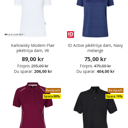
Karlowsky Modern-Flair
ID Active pikétröja dam, Navy
pikétröja dam, Vit
melange
89,00 kr
75,00 kr
Förpris
295,00 kr
Förpris
479,00 kr
Du sparar:
206,00 kr
Du sparar:
404,00 kr
Restparti
Restparti
Spara 88%
Spara 74%