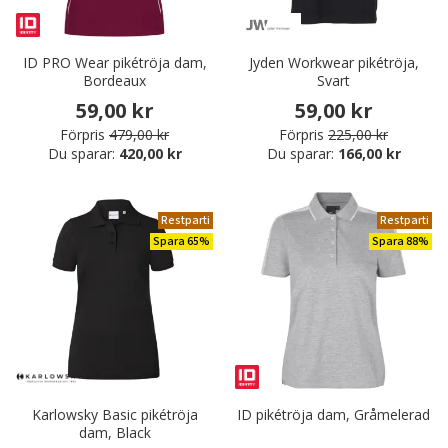
ID PRO Wear pikétröja dam,
Jyden Workwear pikétröja,
Bordeaux
Svart
59,00 kr
59,00 kr
Förpris
479,00 kr
Förpris
225,00 kr
Du sparar:
420,00 kr
Du sparar:
166,00 kr
Restparti
Restparti
Spara 65%
Spara 88%
Karlowsky Basic pikétröja
ID pikétröja dam, Gråmelerad
dam, Black