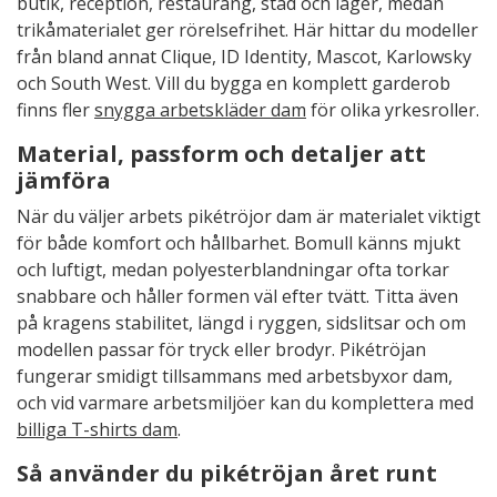
butik, reception, restaurang, städ och lager, medan
trikåmaterialet ger rörelsefrihet. Här hittar du modeller
från bland annat Clique, ID Identity, Mascot, Karlowsky
och South West. Vill du bygga en komplett garderob
finns fler
snygga arbetskläder dam
för olika yrkesroller.
Material, passform och detaljer att
jämföra
När du väljer arbets pikétröjor dam är materialet viktigt
för både komfort och hållbarhet. Bomull känns mjukt
och luftigt, medan polyesterblandningar ofta torkar
snabbare och håller formen väl efter tvätt. Titta även
på kragens stabilitet, längd i ryggen, sidslitsar och om
modellen passar för tryck eller brodyr. Pikétröjan
fungerar smidigt tillsammans med arbetsbyxor dam,
och vid varmare arbetsmiljöer kan du komplettera med
billiga T-shirts dam
.
Så använder du pikétröjan året runt