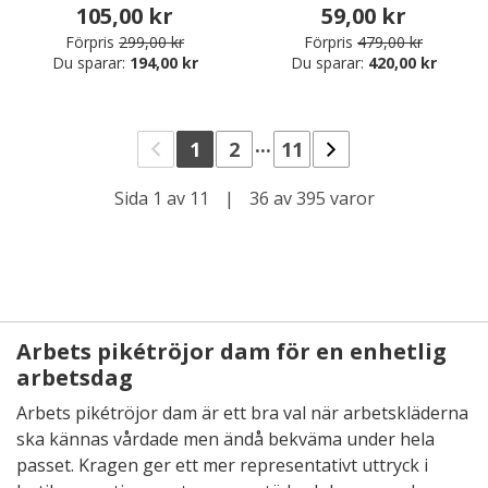
105,00 kr
59,00 kr
Förpris
299,00 kr
Förpris
479,00 kr
Du sparar:
194,00 kr
Du sparar:
420,00 kr
...
1
2
11
Sida 1 av 11
|
36 av 395 varor
Arbets pikétröjor dam för en enhetlig
arbetsdag
Arbets pikétröjor dam är ett bra val när arbetskläderna
ska kännas vårdade men ändå bekväma under hela
passet. Kragen ger ett mer representativt uttryck i