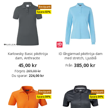
Restparti
Spara 83%
Karlowsky Basic pikétröja
ID långärmad pikétröja dam
dam, Anthracite
med stretch, Ljusblå
45,00 kr
385,00 kr
Från
Förpris
269,00 kr
Du sparar:
224,00 kr
Restparti
Restparti
Spara 84%
Spara 84%