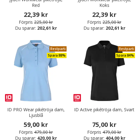
Red
Koks
22,39 kr
22,39 kr
Förpris
225,00 kr
Förpris
225,00 kr
Du sparar:
202,61 kr
Du sparar:
202,61 kr
Restparti
Restparti
Spara 88%
Spara 84%
ID PRO Wear pikétröja dam,
ID Active pikétröja dam, Svart
Ljusblå
59,00 kr
75,00 kr
Förpris
479,00 kr
Förpris
479,00 kr
Du sparar:
420,00 kr
Du sparar:
404,00 kr