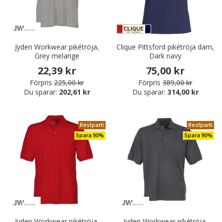
Jyden Workwear pikétröja,
Clique Pittsford pikétröja dam,
Grey melange
Dark navy
22,39 kr
75,00 kr
Förpris
225,00 kr
Förpris
389,00 kr
Du sparar:
202,61 kr
Du sparar:
314,00 kr
Restparti
Restparti
Spara 90%
Spara 90%
Jyden Workwear pikétröja,
Jyden Workwear pikétröja,