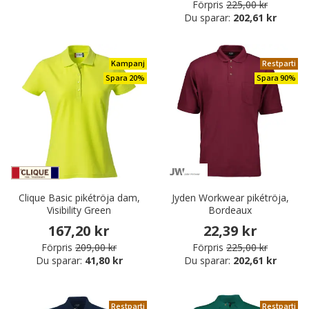
Förpris
225,00 kr
Du sparar:
202,61 kr
Kampanj
Restparti
Spara 20%
Spara 90%
Clique Basic pikétröja dam,
Jyden Workwear pikétröja,
Visibility Green
Bordeaux
167,20 kr
22,39 kr
Förpris
209,00 kr
Förpris
225,00 kr
Du sparar:
41,80 kr
Du sparar:
202,61 kr
Restparti
Restparti