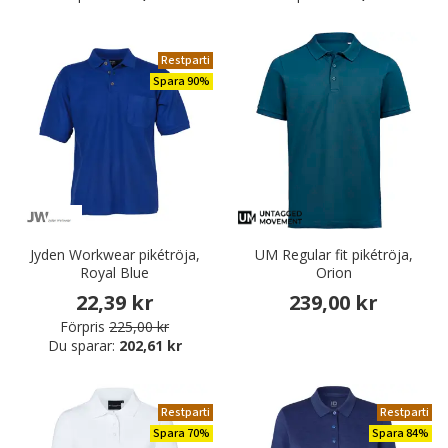
Restparti
Spara 90%
Jyden Workwear pikétröja,
UM Regular fit pikétröja,
Royal Blue
Orion
22,39 kr
239,00 kr
Förpris
225,00 kr
Du sparar:
202,61 kr
Restparti
Restparti
Spara 70%
Spara 84%