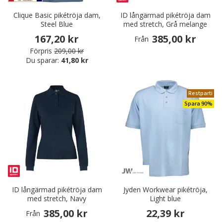
Clique Basic pikétröja dam,
ID långärmad pikétröja dam
Steel Blue
med stretch, Grå melange
167,20 kr
385,00 kr
Från
Förpris
209,00 kr
Du sparar:
41,80 kr
Restparti
Spara 90%
ID långärmad pikétröja dam
Jyden Workwear pikétröja,
med stretch, Navy
Light blue
385,00 kr
22,39 kr
Från