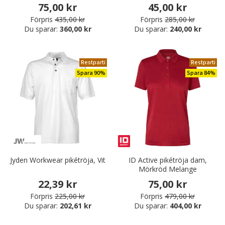
75,00 kr
45,00 kr
Förpris
435,00 kr
Förpris
285,00 kr
Du sparar:
360,00 kr
Du sparar:
240,00 kr
Restparti
Restparti
Spara 90%
Spara 84%
Jyden Workwear pikétröja, Vit
ID Active pikétröja dam,
Mörkröd Melange
22,39 kr
75,00 kr
Förpris
225,00 kr
Förpris
479,00 kr
Du sparar:
202,61 kr
Du sparar:
404,00 kr