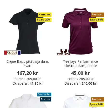
Kampanj
Restparti
Spara 20%
Spara 84%
Clique Basic pikétröja dam,
Tee Jays Performance
Svart
pikétröja dam, Purple
167,20 kr
45,00 kr
Förpris
209,00 kr
Förpris
285,00 kr
Du sparar:
41,80 kr
Du sparar:
240,00 kr
Bestseller
Bra pris
Restparti
Spara 84%