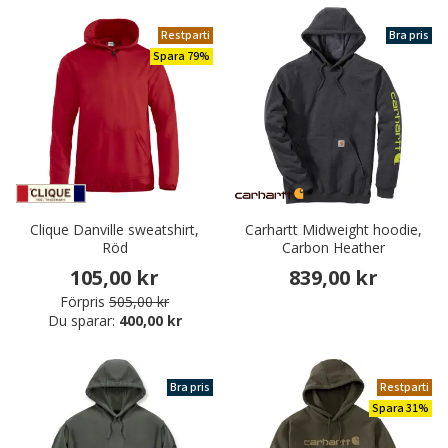
Restparti
Bra pris
Spara 79%
Clique Danville sweatshirt,
Carhartt Midweight hoodie,
Röd
Carbon Heather
105,00 kr
839,00 kr
Förpris
505,00 kr
Du sparar:
400,00 kr
Bra pris
Restparti
Spara 31%