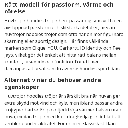
Rätt modell för passform, värme och
rörelse
Huvtrojor hoodies tröjor herr passar dig som vill ha en
avslappnad passform och slitstarka detaljer, medan
huvtrojor hoodies tröjor dam ofta har en mer figurnära
skärning eller sportig design. Här finns välkända
märken som Clique, YOU, Carhartt, ID Identity och Tee
Jays, vilket gör det enkelt att hitta rätt balans mellan
komfort, utseende och funktion. För ett mer
damanpassat urval kan du även se
hoodies sport dam
.
Alternativ när du behöver andra
egenskaper
Huvtrojor hoodies tröjor är särskilt bra när huvan ger
extra skydd mot vind och kyla, men ibland passar andra
tröjtyper bättre. En
polo tjocktröja
värmer halsen utan
huva, medan
tröjor med kort dragkedja
gör det lätt att
ventilera under aktivitet. För en mer klassisk stil kan