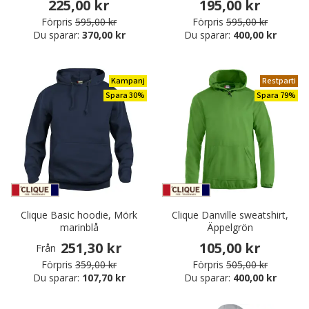
225,00 kr
195,00 kr
Förpris
595,00 kr
Förpris
595,00 kr
Du sparar:
370,00 kr
Du sparar:
400,00 kr
Kampanj
Restparti
Spara 30%
Spara 79%
Clique Basic hoodie, Mörk
Clique Danville sweatshirt,
marinblå
Äppelgrön
251,30 kr
105,00 kr
Från
Förpris
359,00 kr
Förpris
505,00 kr
Du sparar:
107,70 kr
Du sparar:
400,00 kr