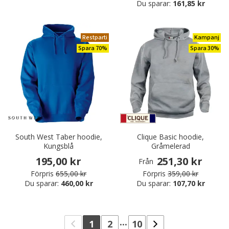
Du sparar:
161,85 kr
Restparti
Kampanj
Spara 70%
Spara 30%
South West Taber hoodie,
Clique Basic hoodie,
Kungsblå
Gråmelerad
195,00 kr
251,30 kr
Från
Förpris
655,00 kr
Förpris
359,00 kr
Du sparar:
460,00 kr
Du sparar:
107,70 kr
...
1
2
10