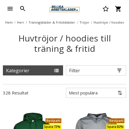
Hem
Herr
Träningskläder & Fritidskläder
Tröjor
Huvtröjor / hoodies
Huvtröjor / hoodies till
träning & fritid
Kategorier
Filter
328 Resultat
Restparti
Restparti
Spara 73%
Spara 82%