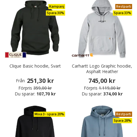
Kampanj
Restparti
Spara 30%
Spara 33%
Clique Basic hoodie, Svart
Carhartt Logo Graphic hoodie,
Asphalt Heather
251,30 kr
745,00 kr
Från
Förpris
359,00 kr
Förpris
1.119,00 kr
Du sparar:
107,70 kr
Du sparar:
374,00 kr
Mixa 3 - spara 20%
Restparti
Spara 28%