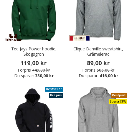
Tee Jays Power hoodie,
Clique Danville sweatshirt,
Skogsgrön
Gråmelerad
119,00 kr
89,00 kr
Förpris
449,00 kr
Förpris
505,00 kr
Du sparar:
330,00 kr
Du sparar:
416,00 kr
Bestseller
Bra pris
Restparti
Spara 73%