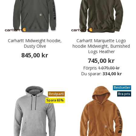
Carhartt Midweight hoodie,
Carhartt Marquette Logo
Dusty Olive
hoodie Midweight, Burnished
Logs Heather
845,00 kr
745,00 kr
Förpris
1.079,00 kr
Du sparar:
334,00 kr
Bestseller
Restparti
Bra pris
Spara 65%