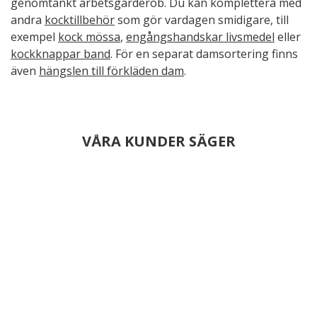
genomtänkt arbetsgarderob. Du kan komplettera med
andra
kocktillbehör
som gör vardagen smidigare, till
exempel
kock mössa
,
engångshandskar livsmedel
eller
kockknappar band
. För en separat damsortering finns
även
hängslen till förkläden dam
.
VÅRA KUNDER SÄGER