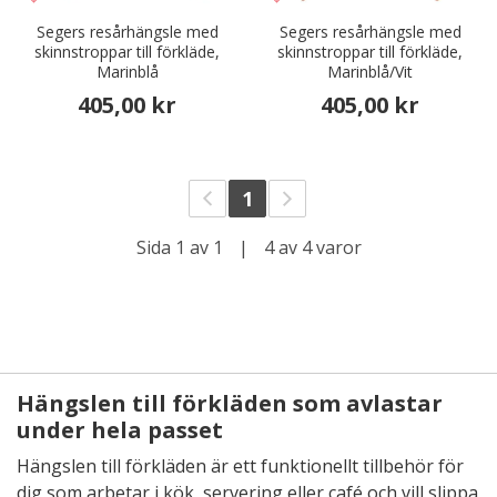
Segers resårhängsle med
Segers resårhängsle med
skinnstroppar till förkläde,
skinnstroppar till förkläde,
Marinblå
Marinblå/Vit
405,00 kr
405,00 kr
1
Sida 1 av 1
|
4 av 4 varor
Hängslen till förkläden som avlastar
under hela passet
Hängslen till förkläden är ett funktionellt tillbehör för
dig som arbetar i kök, servering eller café och vill slippa