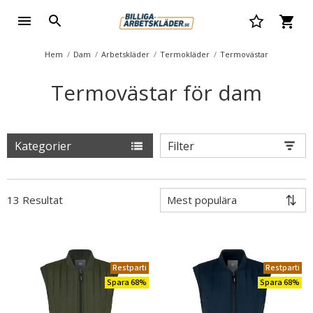
Hem
Dam
Arbetskläder
Termokläder
Termovästar
Termovästar för dam
Kategorier
Filter
13 Resultat
Restparti
Restparti
Spara 68%
Spara 68%