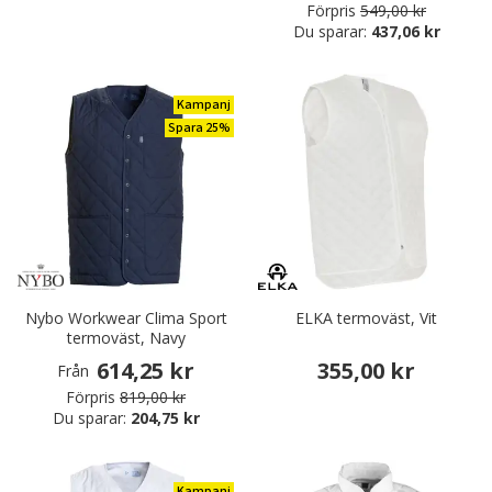
Förpris
549,00 kr
Du sparar:
437,06 kr
Kampanj
Spara 25%
Nybo Workwear Clima Sport
ELKA termoväst, Vit
termoväst, Navy
614,25 kr
355,00 kr
Från
Förpris
819,00 kr
Du sparar:
204,75 kr
Kampanj