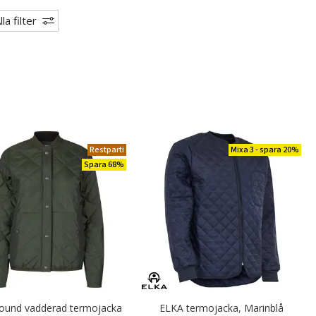
lla filter
Restparti
Mixa 3 - spara 20%
Spara 68%
lround vadderad termojacka
ELKA termojacka, Marinblå