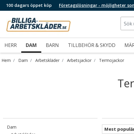
100 dagars öppet köp
Företagslösningar - möjligheter so
HERR
DAM
BARN
TILLBEHÖR & SKYDD
MÄ
Hem
Dam
Arbetskläder
Arbetsjackor
Termojackor
Ter
Filtrera efter category: Dam
Dam