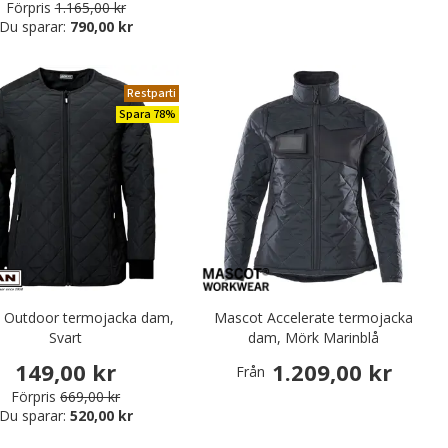
Förpris
1.165,00 kr
Du sparar:
790,00 kr
Restparti
Spara 78%
 Outdoor termojacka dam,
Mascot Accelerate termojacka
Svart
dam, Mörk Marinblå
149,00 kr
1.209,00 kr
Från
Förpris
669,00 kr
Du sparar:
520,00 kr