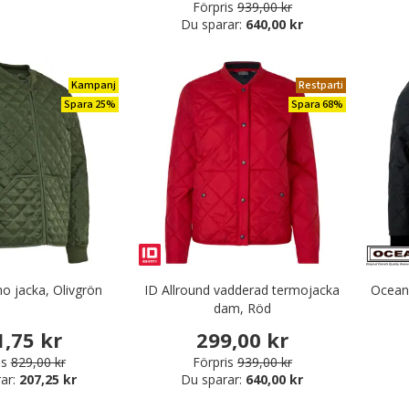
Förpris
939,00 kr
Du sparar:
640,00 kr
Kampanj
Restparti
Spara 25%
Spara 68%
 jacka, Olivgrön
ID Allround vadderad termojacka
Ocean
dam, Röd
1,75 kr
299,00 kr
is
829,00 kr
Förpris
939,00 kr
ar:
207,25 kr
Du sparar:
640,00 kr