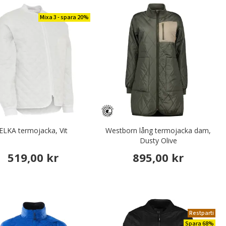
Mixa 3 - spara 20%
ELKA termojacka, Vit
Westborn lång termojacka dam,
Dusty Olive
519,00 kr
895,00 kr
Restparti
Spara 68%