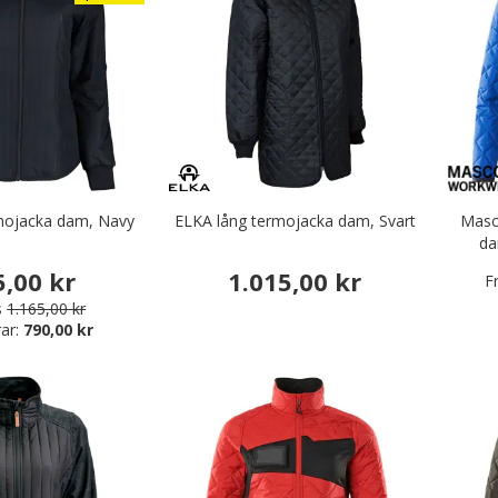
mojacka dam, Navy
ELKA lång termojacka dam, Svart
Masc
da
5,00 kr
1.015,00 kr
F
s
1.165,00 kr
ar:
790,00 kr