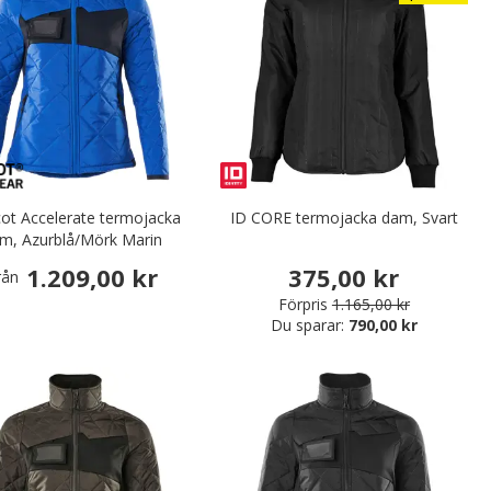
ot Accelerate termojacka
ID CORE termojacka dam, Svart
m, Azurblå/Mörk Marin
1.209,00 kr
375,00 kr
rån
Förpris
1.165,00 kr
Du sparar:
790,00 kr