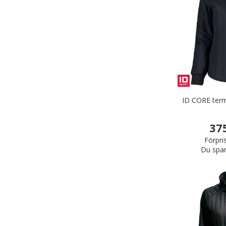
ID CORE ter
37
Förpri
Du spar