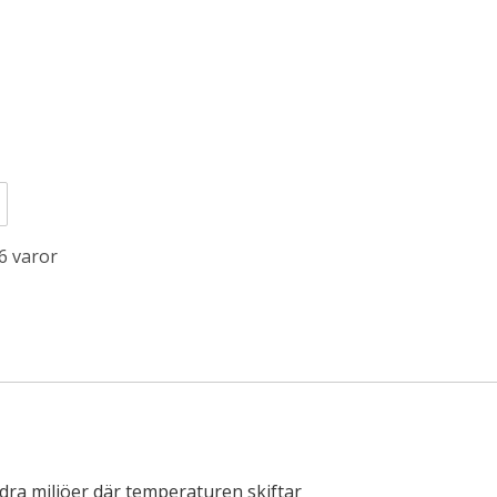
6 varor
ndra miljöer där temperaturen skiftar