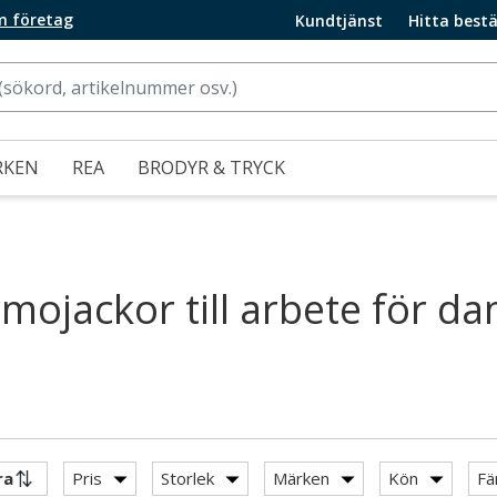
m företag
Kundtjänst
Hitta bestä
RKEN
REA
BRODYR & TRYCK
mojackor till arbete för d
Pris
Storlek
Märken
Kön
Fä