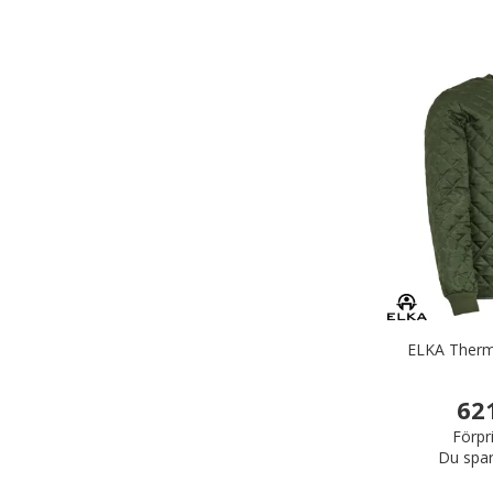
ELKA Thermo
62
Förpr
Du spar