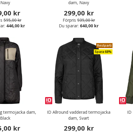
Navy
dam, Navy
9,00 kr
299,00 kr
is
595,00 kr
Förpris
939,00 kr
ar:
446,00 kr
Du sparar:
640,00 kr
Restparti
Spara 68%
rbetskläder
r & Serveringskläder
nikkläder
äder & Fritidskläder
g termojacka dam,
ID Allround vadderad termojacka
ID
Black
dam, Svart
5,00 kr
299,00 kr