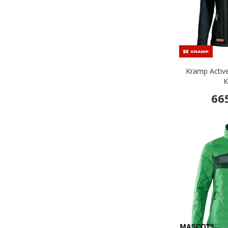
Kramp Active
K
66