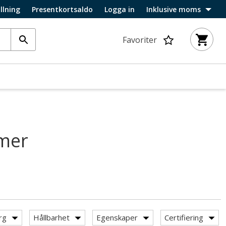
llning
Presentkortsaldo
Logga in
Inklusive moms
Favoriter
amer
rg
Hållbarhet
Egenskaper
Certifiering