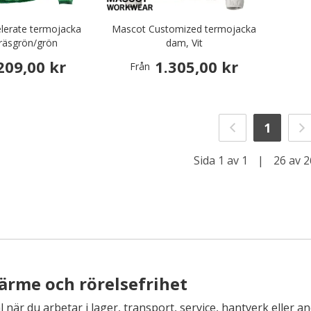
lerate termojacka
Mascot Customized termojacka
räsgrön/grön
dam, Vit
209,00 kr
1.305,00 kr
Från
1
Sida 1 av 1
|
26 av 2
rme och rörelsefrihet
 när du arbetar i lager, transport, service, hantverk eller a