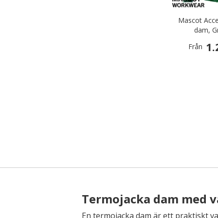
Mascot Acce
dam, G
1.
Från
Termojacka dam med vä
En termojacka dam är ett praktiskt val