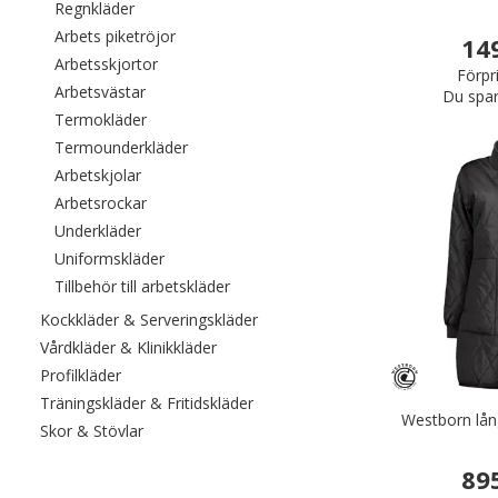
Filtrera efter category: Regnkläder
Regnkläder
Filtrera efter category: Arbets piketröjor
Arbets piketröjor
14
Filtrera efter category: Arbetsskjortor
Arbetsskjortor
Förpr
Filtrera efter category: Arbetsvästar
Arbetsvästar
Du spar
Filtrera efter category: Termokläder
Termokläder
Filtrera efter category: Termounderkläder
Termounderkläder
Filtrera efter category: Arbetskjolar
Arbetskjolar
Filtrera efter category: Arbetsrockar
Arbetsrockar
Filtrera efter category: Underkläder
Underkläder
Filtrera efter category: Uniformskläder
Uniformskläder
Filtrera efter category: Tillbehör till a
Tillbehör till arbetskläder
Filtrera efter category: Kockkläde
Kockkläder & Serveringskläder
Filtrera efter category: Vårdkläder & Kli
Vårdkläder & Klinikkläder
Filtrera efter category: Profilkläder
Profilkläder
Filtrera efter category: Träningskl
Träningskläder & Fritidskläder
Westborn lån
Filtrera efter category: Skor & Stövlar
Skor & Stövlar
89