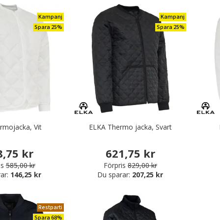
Kampanj
Kampanj
Spara 25%
Spara 25%
rmojacka, Vit
ELKA Thermo jacka, Svart
8,75 kr
621,75 kr
is
585,00 kr
Förpris
829,00 kr
ar:
146,25 kr
Du sparar:
207,25 kr
Restparti
Spara 68%