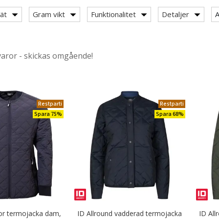
ät
Gram vikt
Funktionalitet
Detaljer
A
varor - skickas omgående!
y: Termojackor
Restparti
Restparti
Spara 75%
Spara 68%
kor med stretch
yddade arbetsjackor
 overalls
r termojacka dam,
ID Allround vadderad termojacka
ID Al