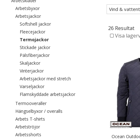
Filtrera efter category: Arbetskläder
Arbetskläder
Filtrera efter category: Arbetsbyxor
Arbetsbyxor
Vind & vattent
Filtrera efter category: Arbetsjackor
Arbetsjackor
Filtrera efter category: Softshell jackor
Softshell jackor
26 Resultat
Filtrera efter category: Fleecejackor
Fleecejackor
Visa lager
Valda För närvarande sorterad efter categor
Termojackor
Filtrera efter category: Stickade jackor
Stickade jackor
Filtrera efter category: Pälsfiberjackor
Pälsfiberjackor
Filtrera efter category: Skaljackor
Skaljackor
Filtrera efter category: Vinterjackor
Vinterjackor
Filtrera efter category: Arbetsjac
Arbetsjackor med stretch
Filtrera efter category: Varseljackor
Varseljackor
Filtrera efter category: Flamsk
Flamskyddade arbetsjackor
Filtrera efter category: Termooveraller
Termooveraller
Filtrera efter category: Hängselbyxor /
Hängselbyxor / overalls
Filtrera efter category: Arbets T-shirts
Arbets T-shirts
Filtrera efter category: Arbetströjor
Arbetströjor
Filtrera efter category: Arbetsshorts
Arbetsshorts
Ocean Outdoo