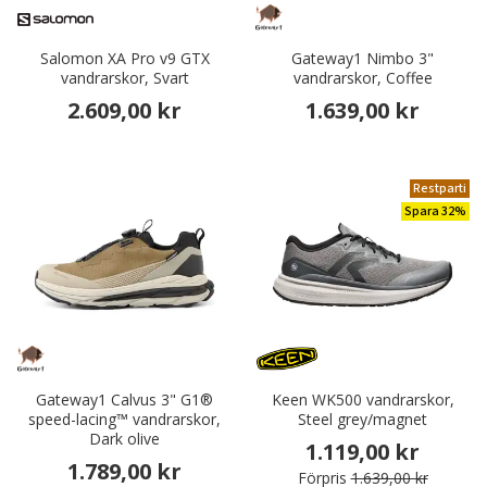
Salomon XA Pro v9 GTX
Gateway1 Nimbo 3"
vandrarskor, Svart
vandrarskor, Coffee
2.609,00 kr
1.639,00 kr
Restparti
Spara 32%
Gateway1 Calvus 3" G1®
Keen WK500 vandrarskor,
speed-lacing™ vandrarskor,
Steel grey/magnet
Dark olive
1.119,00 kr
1.789,00 kr
Förpris
1.639,00 kr