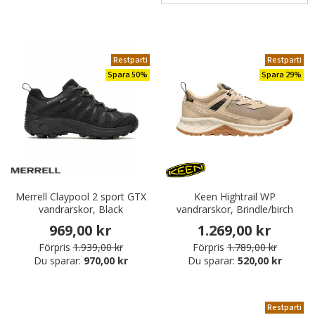
Restparti
Restparti
Spara 50%
Spara 29%
Merrell Claypool 2 sport GTX
Keen Hightrail WP
vandrarskor, Black
vandrarskor, Brindle/birch
969,00 kr
1.269,00 kr
Förpris
1.939,00 kr
Förpris
1.789,00 kr
Du sparar:
970,00 kr
Du sparar:
520,00 kr
Restparti