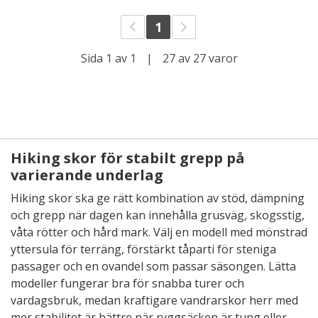
1
Sida 1 av 1
|
27 av 27 varor
Hiking skor för stabilt grepp på
varierande underlag
Hiking skor ska ge rätt kombination av stöd, dämpning
och grepp när dagen kan innehålla grusväg, skogsstig,
våta rötter och hård mark. Välj en modell med mönstrad
yttersula för terräng, förstärkt tåparti för steniga
passager och en ovandel som passar säsongen. Lätta
modeller fungerar bra för snabba turer och
vardagsbruk, medan kraftigare vandrarskor herr med
mer stabilitet är bättre när ryggsäcken är tung eller