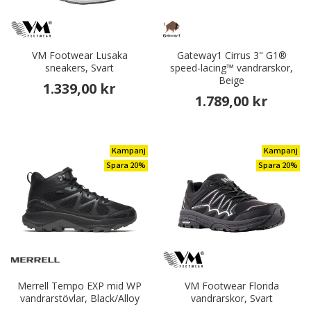
VM Footwear Lusaka
Gateway1 Cirrus 3" G1®
sneakers, Svart
speed-lacing™ vandrarskor,
Beige
1.339,00 kr
1.789,00 kr
Kampanj
Kampanj
Spara 20%
Spara 20%
Merrell Tempo EXP mid WP
VM Footwear Florida
vandrarstövlar, Black/Alloy
vandrarskor, Svart