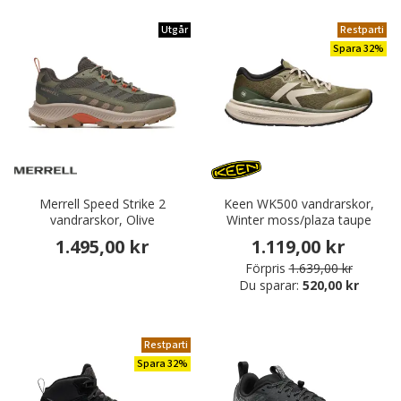
Utgår
Restparti
Spara 32%
Merrell Speed Strike 2
Keen WK500 vandrarskor,
vandrarskor, Olive
Winter moss/plaza taupe
1.495,00 kr
1.119,00 kr
Förpris
1.639,00 kr
Du sparar:
520,00 kr
Restparti
Spara 32%