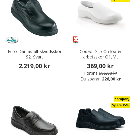
Euro-Dan asfalt skyddsskor
Codeor Slip-On loafer
S2, Svart
arbetsskor O1, Vit
2.219,00 kr
369,00 kr
Förpris
595,00 kr
Du sparar:
226,00 kr
Kampanj
Spara 15%