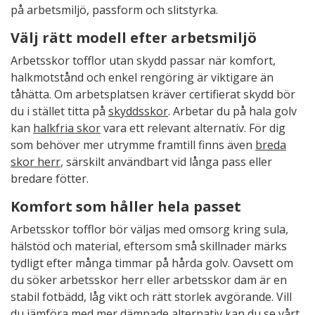
på arbetsmiljö, passform och slitstyrka.
Välj rätt modell efter arbetsmiljö
Arbetsskor tofflor utan skydd passar när komfort,
halkmotstånd och enkel rengöring är viktigare än
tåhätta. Om arbetsplatsen kräver certifierat skydd bör
du i stället titta på
skyddsskor
. Arbetar du på hala golv
kan
halkfria skor
vara ett relevant alternativ. För dig
som behöver mer utrymme framtill finns även
breda
skor herr
, särskilt användbart vid långa pass eller
bredare fötter.
Komfort som håller hela passet
Arbetsskor tofflor bör väljas med omsorg kring sula,
hälstöd och material, eftersom små skillnader märks
tydligt efter många timmar på hårda golv. Oavsett om
du söker arbetsskor herr eller arbetsskor dam är en
stabil fotbädd, låg vikt och rätt storlek avgörande. Vill
du jämföra med mer dämpade alternativ kan du se vårt