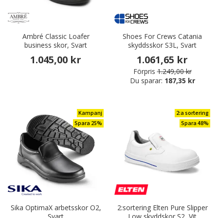
Ambré Classic Loafer
Shoes For Crews Catania
business skor, Svart
skyddsskor S3L, Svart
1.045,00 kr
1.061,65 kr
Förpris
1.249,00 kr
Du sparar:
187,35 kr
Kampanj
2:a sortering
Spara 25%
Spara 48%
Sika OptimaX arbetsskor O2,
2:sortering Elten Pure Slipper
Svart
Low skyddskor S2, Vit