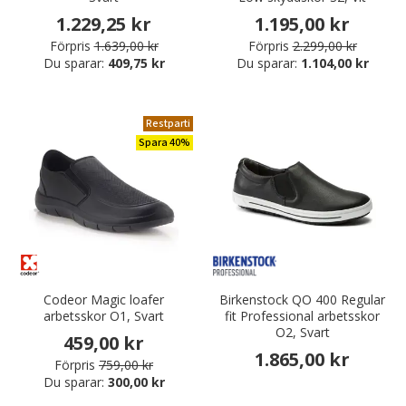
1.229,25 kr
1.195,00 kr
Förpris
1.639,00 kr
Förpris
2.299,00 kr
Du sparar:
409,75 kr
Du sparar:
1.104,00 kr
Restparti
Spara 40%
Codeor Magic loafer
Birkenstock QO 400 Regular
arbetsskor O1, Svart
fit Professional arbetsskor
O2, Svart
459,00 kr
1.865,00 kr
Förpris
759,00 kr
Du sparar:
300,00 kr