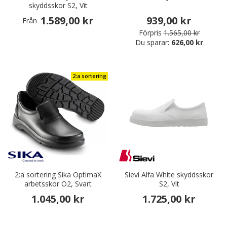
skyddsskor S2, Vit
1.589,00 kr
939,00 kr
Från
Förpris
1.565,00 kr
Du sparar:
626,00 kr
2:a sortering
2:a sortering Sika OptimaX
Sievi Alfa White skyddsskor
arbetsskor O2, Svart
S2, Vit
1.045,00 kr
1.725,00 kr