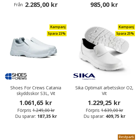
2.285,00 kr
985,00 kr
Från
Kampanj
Kampanj
Spara 15%
Spara 25%
Shoes For Crews Catania
Sika OptimaX arbetsskor O2,
skyddsskor S3L, Vit
Vit
1.061,65 kr
1.229,25 kr
Förpris
1.249,00 kr
Förpris
1.639,00 kr
Du sparar:
187,35 kr
Du sparar:
409,75 kr
Restparti