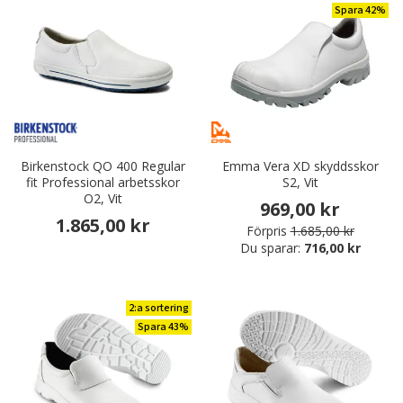
Spara 42%
Birkenstock QO 400 Regular
Emma Vera XD skyddsskor
fit Professional arbetsskor
S2, Vit
O2, Vit
969,00 kr
1.865,00 kr
Förpris
1.685,00 kr
Du sparar:
716,00 kr
2:a sortering
Spara 43%