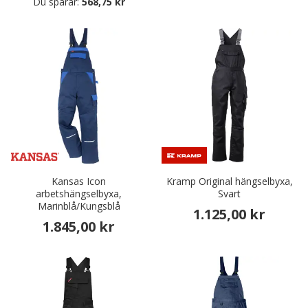
Du sparar:
568,75 kr
Kansas Icon
Kramp Original hängselbyxa,
arbetshängselbyxa,
Svart
Marinblå/Kungsblå
1.125,00 kr
1.845,00 kr