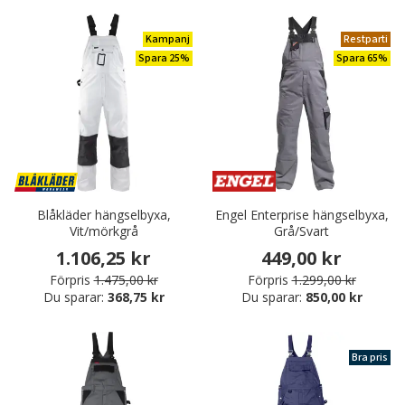
Kampanj
Restparti
Spara 25%
Spara 65%
Blåkläder hängselbyxa,
Engel Enterprise hängselbyxa,
Vit/mörkgrå
Grå/Svart
1.106,25 kr
449,00 kr
Förpris
1.475,00 kr
Förpris
1.299,00 kr
Du sparar:
368,75 kr
Du sparar:
850,00 kr
Bra pris