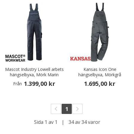
Mascot Industry Lowell arbets
Kansas Icon One
hängselbyxa, Mörk Marin
hängselbyxa, Mörkgrå
1.399,00 kr
1.695,00 kr
Från
1
Sida 1 av 1
|
34 av 34 varor