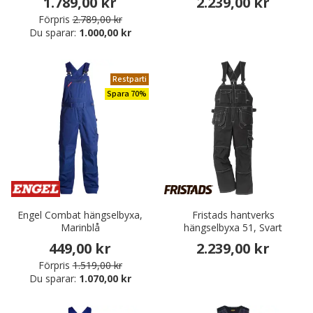
1.789,00 kr
2.239,00 kr
Förpris
2.789,00 kr
Du sparar:
1.000,00 kr
Restparti
Spara 70%
Engel Combat hängselbyxa,
Fristads hantverks
Marinblå
hängselbyxa 51, Svart
449,00 kr
2.239,00 kr
Förpris
1.519,00 kr
Du sparar:
1.070,00 kr