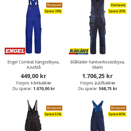
Restparti
Kampanj
Spara 70%
Spara 25%
Engel Combat hängselbyxa,
Blåkläder hantverksvästbyxa,
Azurblå
Marin
449,00 kr
1.706,25 kr
Förpris
1.519,00 kr
Förpris
2.275,00 kr
Du sparar:
1.070,00 kr
Du sparar:
568,75 kr
Restparti
Restparti
Spara 51%
Spara 65%