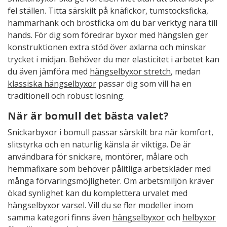
fel ställen. Titta särskilt på knäfickor, tumstocksficka,
hammarhank och bröstficka om du bär verktyg nära till
hands. För dig som föredrar byxor med hängslen ger
konstruktionen extra stöd över axlarna och minskar
trycket i midjan. Behöver du mer elasticitet i arbetet kan
du även jämföra med
hängselbyxor stretch
, medan
klassiska hängselbyxor
passar dig som vill ha en
traditionell och robust lösning.
När är bomull det bästa valet?
Snickarbyxor i bomull passar särskilt bra när komfort,
slitstyrka och en naturlig känsla är viktiga. De är
användbara för snickare, montörer, målare och
hemmafixare som behöver pålitliga arbetskläder med
många förvaringsmöjligheter. Om arbetsmiljön kräver
ökad synlighet kan du komplettera urvalet med
hängselbyxor varsel
. Vill du se fler modeller inom
samma kategori finns även
hängselbyxor
och
helbyxor