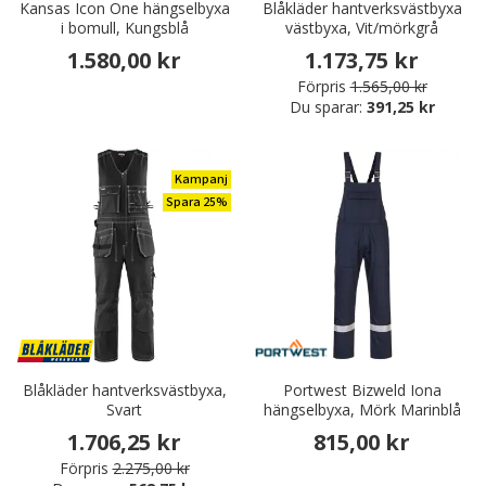
Kansas Icon One hängselbyxa
Blåkläder hantverksvästbyxa
i bomull, Kungsblå
västbyxa, Vit/mörkgrå
1.580,00 kr
1.173,75 kr
Förpris
1.565,00 kr
Du sparar:
391,25 kr
Kampanj
Spara 25%
Blåkläder hantverksvästbyxa,
Portwest Bizweld Iona
Svart
hängselbyxa, Mörk Marinblå
1.706,25 kr
815,00 kr
Förpris
2.275,00 kr