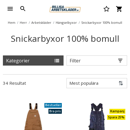
Hem
Herr
Arbetskläder
Hängselbyxor
Snickarbyxor 100% bomull
Snickarbyxor 100% bomull
Kategorier
Filter
34 Resultat
Bestseller
Bra pris
Kampanj
Spara 25%