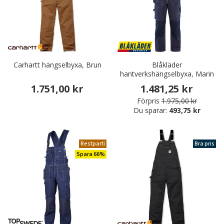
Carhartt hängselbyxa, Brun
Blåkläder
hantverkshängselbyxa, Marin
1.751,00 kr
1.481,25 kr
Förpris
1.975,00 kr
Du sparar:
493,75 kr
Restparti
Bra pris
Spara 66%