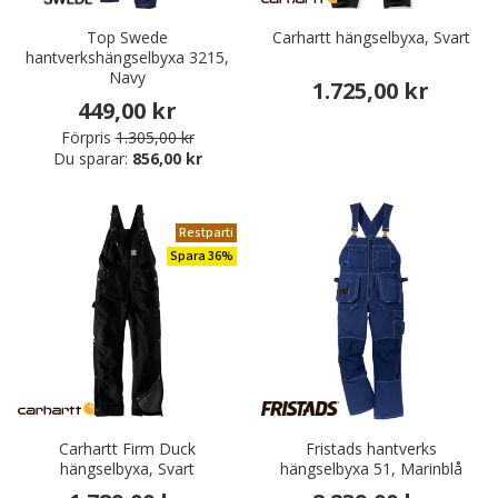
Top Swede
Carhartt hängselbyxa, Svart
hantverkshängselbyxa 3215,
Navy
1.725,00 kr
449,00 kr
Förpris
1.305,00 kr
Du sparar:
856,00 kr
Restparti
Spara 36%
Carhartt Firm Duck
Fristads hantverks
hängselbyxa, Svart
hängselbyxa 51, Marinblå